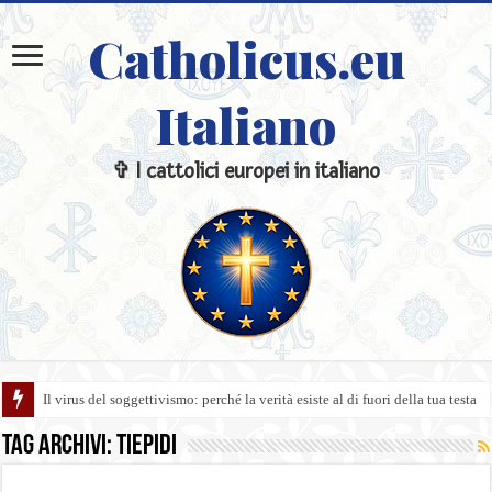
Catholicus.eu
Italiano
✞ I cattolici europei in italiano
Il virus del soggettivismo: perché la verità esiste al di fuori della tua testa
Tag Archivi:
tiepidi