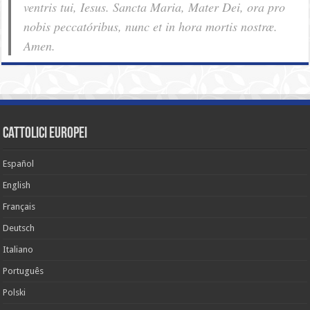
ventris tui, Iesus. Sancta Maria, Mater Dei, ora pro
nobis pec­ca­tóribus, nunc et in hora mortis nostræ.
Amen.
cattolici europei
Español
English
Français
Deutsch
Italiano
Português
Polski