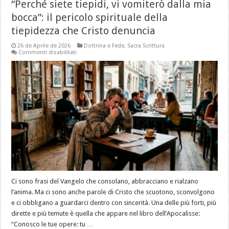
“Perché siete tiepidi, vi vomiterò dalla mia
bocca”: il pericolo spirituale della
tiepidezza che Cristo denuncia
26 de Aprile de 2026
Dottrina e Fede
,
Sacra Scrittura
su
Commenti disabilitati
“Perché
siete
tiepidi,
vi
vomiterò
dalla
mia
bocca”:
il
pericolo
spirituale
della
tiepidezza
che
Cristo
denuncia
Ci sono frasi del Vangelo che consolano, abbracciano e rialzano
l’anima. Ma ci sono anche parole di Cristo che scuotono, sconvolgono
e ci obbligano a guardarci dentro con sincerità. Una delle più forti, più
dirette e più temute è quella che appare nel libro dell’Apocalisse:
“Conosco le tue opere: tu …