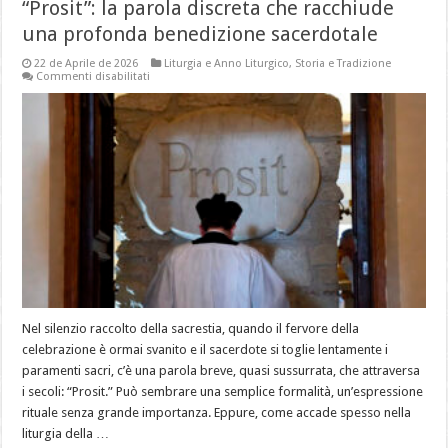
“Prosit”: la parola discreta che racchiude
una profonda benedizione sacerdotale
22 de Aprile de 2026
Liturgia e Anno Liturgico
,
Storia e Tradizione
su
Commenti disabilitati
“Prosit”:
la
parola
discreta
che
racchiude
una
profonda
benedizione
sacerdotale
Nel silenzio raccolto della sacrestia, quando il fervore della
celebrazione è ormai svanito e il sacerdote si toglie lentamente i
paramenti sacri, c’è una parola breve, quasi sussurrata, che attraversa
i secoli: “Prosit.” Può sembrare una semplice formalità, un’espressione
rituale senza grande importanza. Eppure, come accade spesso nella
liturgia della …