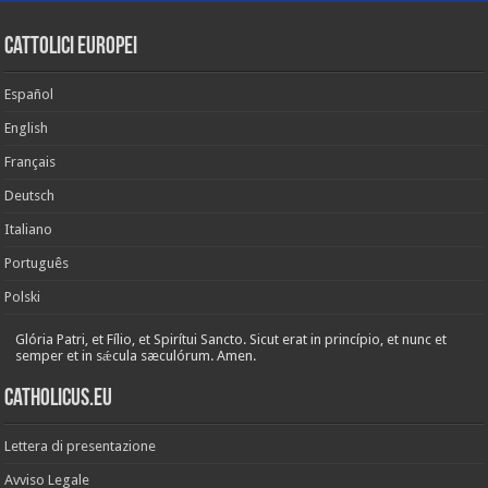
cattolici europei
Español
English
Français
Deutsch
Italiano
Português
Polski
Glória Patri, et Fílio, et Spirítui Sancto. Sicut erat in princípio, et nunc et
semper et in sǽcula sæculórum. Amen.
Catholicus.eu
Lettera di presentazione
Avviso Legale