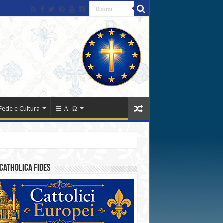
Fede e Cultura
Α- Ω
catholica fides