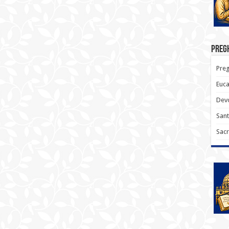
Pregh
Preg
Euca
Devo
Sant
Sacr