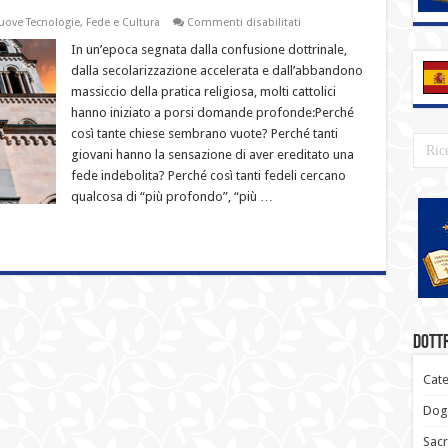
su
uove Tecnologie
,
Fede e Cultura
Commenti disabilitati
Le
comunità
In un’epoca segnata dalla confusione dottrinale,
Ecclesia
dalla secolarizzazione accelerata e dall’abbandono
Dei:
le
massiccio della pratica religiosa, molti cattolici
comunità
hanno iniziato a porsi domande profonde:Perché
cattoliche
tradizionali
così tante chiese sembrano vuote? Perché tanti
che
hanno
giovani hanno la sensazione di aver ereditato una
mantenuto
fede indebolita? Perché così tanti fedeli cercano
viva
la
qualcosa di “più profondo”, “più …
fiamma
della
Tradizione…
e
le
sfide
che
affrontano
oggi
Dottr
Cate
Dogm
Sacr