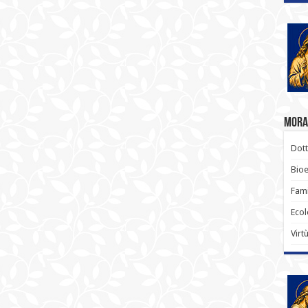
Moral
Dott
Bioe
Fami
Ecol
Virt