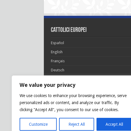
cattolici europei
Español
English
Français
Deutsch
Italiano
We value your privacy
Português
We use cookies to enhance your browsing experience, serve
Polski
personalized ads or content, and analyze our traffic. By
Glória Patri, et Fílio, et Spirítui Sancto. Sicut era
clicking "Accept All", you consent to our use of cookies.
princípio, et nunc et semper et in sǽcula
sæculórum. Amen.
Customize
Reject All
Accept All