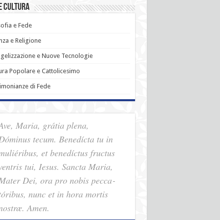
e Cultura
sofia e Fede
nza e Religione
gelizzazione e Nuove Tecnologie
ura Popolare e Cattolicesimo
imonianze di Fede
Ave, Maria, grátia plena,
Dóminus tecum. Benedícta tu in
muliéribus, et benedíctus fructus
ventris tui, Iesus. Sancta Maria,
Mater Dei, ora pro nobis pec­ca­
tóribus, nunc et in hora mortis
nostræ. Amen.