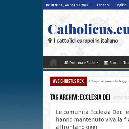
Español
English
DOMENICA , AGOSTO 9 2026
Catholicus.eu
✞ I cattolici europei in italiano
Dottrina e Fede
Storia e Tr
Ave Christus Rex
L’Inquisizione e le legge
Tag Archivi:
Ecclesia Dei
Le comunità Ecclesia Dei: l
hanno mantenuto viva la fi
affrontano oggi