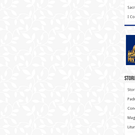
Sac
I C
Stori
Stor
Padr
Conc
Magi
Litu