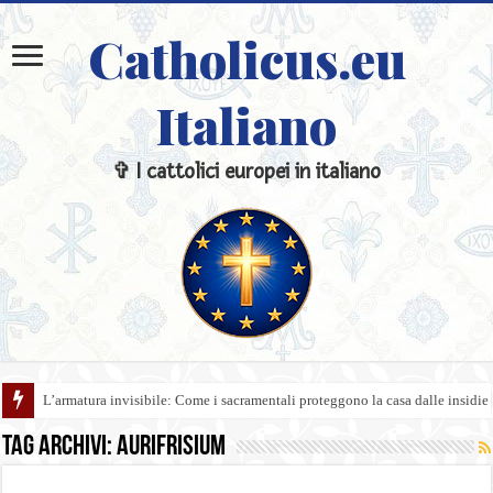
Catholicus.eu
Italiano
✞ I cattolici europei in italiano
L’armatura invisibile: Come i sacramentali proteggono la casa dalle insidie
Tag Archivi:
aurifrisium