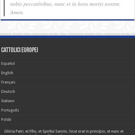
nobis pec­ca­tóribus, nunc et in hora mortis nostræ.
Amen.
cattolici europei
Español
English
Français
Deutsch
Italiano
Português
Polski
Glória Patri, et Fílio, et Spirítui Sancto. Sicut erat in princípio, et nunc et