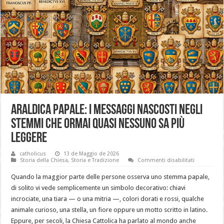
Araldica Papale: i messaggi nascosti negli
stemmi che ormai quasi nessuno sa più
leggere
catholicus
13 de Maggio de 2026
su
Storia della Chiesa
,
Storia e Tradizione
Commenti disabilitati
Araldica
Papale:
Quando la maggior parte delle persone osserva uno stemma papale,
i
messaggi
di solito vi vede semplicemente un simbolo decorativo: chiavi
nascosti
incrociate, una tiara — o una mitria —, colori dorati e rossi, qualche
negli
stemmi
animale curioso, una stella, un fiore oppure un motto scritto in latino.
che
ormai
Eppure, per secoli, la Chiesa Cattolica ha parlato al mondo anche