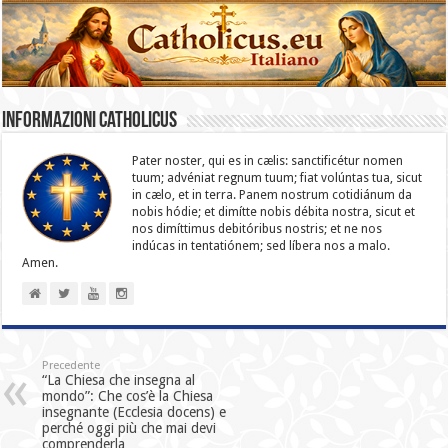
Informazioni catholicus
Pater noster, qui es in cælis: sanc­ti­ficétur nomen
tuum; advéniat regnum tuum; fiat volúntas tua, sicut
in cælo, et in terra. Panem nostrum cotidiánum da
nobis hódie; et dimítte nobis débita nostra, sicut et
nos dimíttimus debitóribus nostris; et ne nos
indúcas in ten­ta­tiónem; sed líbera nos a malo.
Amen.
Precedente
“La Chiesa che insegna al
mondo”: Che cos’è la Chiesa
insegnante (Ecclesia docens) e
perché oggi più che mai devi
comprenderla