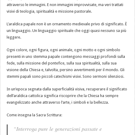
quasi
attraverso le immagini. E non immagini improvvisate, ma veri trattati
nessuno
sa
visivi di teologia, spiritualità e missione pastorale.
più
leggere
L’araldica papale non è un ornamento medievale privo di significato. È
un linguaggio. Un linguaggio spirituale che oggi quasi nessuno sa più
leggere.
Ogni colore, ogni figura, ogni animale, ogni motto e ogni simbolo
presenti in uno stemma papale contengono messaggi profondi sulla
fede, sulla missione del pontefice, sulla sua spiritualità, sulla sua
visione della Chiesa e, talvolta, persino avvertimenti per il mondo. Gli
stemmi papali sono piccoli catechismi visivi. Sono sermoni silenziosi.
In un’epoca segnata dalla superficialità visiva, recuperare il significato
dell’araldica cattolica significa riscoprire che la Chiesa ha sempre
evangelizzato anche attraverso l’arte, i simboli e la bellezza.
Come insegna la Sacra Scrittura:
“Interroga pure le generazioni passate e