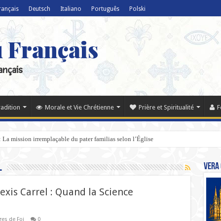
rançais
Deutsch
Italiano
Português
Polski
u Français
ançais
radition
Morale et Vie Chrétienne
Prière et Spiritualité
F
s : La mission irremplaçable du pater familias selon l’Église
l
Vera 
exis Carrel : Quand la Science
es de Foi
0