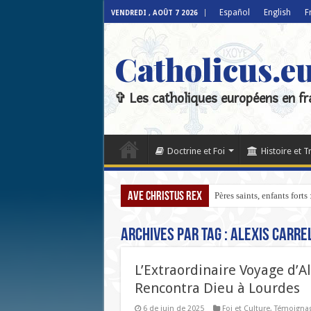
Español
English
F
VENDREDI , AOÛT 7 2026
Catholicus.e
✞ Les catholiques européens en fr
Doctrine et Foi
Histoire et T
Ave Christus Rex
Pères saints, enfants fort
Archives par tag :
Alexis Carre
L’Extraordinaire Voyage d’Al
Rencontra Dieu à Lourdes
6 de juin de 2025
Foi et Culture
,
Témoignag