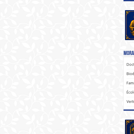
Moral
Doct
Bioé
Fami
Écol
Vert