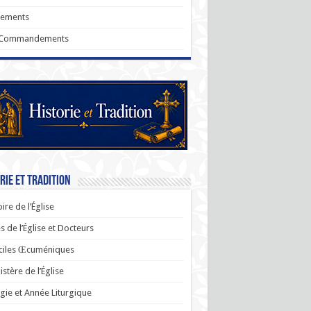
rements
 Commandements
rie et Tradition
oire de l’Église
s de l’Église et Docteurs
ciles Œcuméniques
stère de l’Église
rgie et Année Liturgique