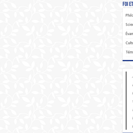
Foi e
Phil
Scie
Évan
Cult
Tém