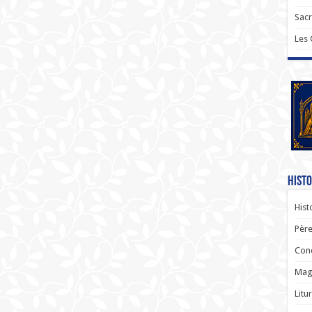
Sac
Les
Histo
Hist
Père
Con
Magi
Litu