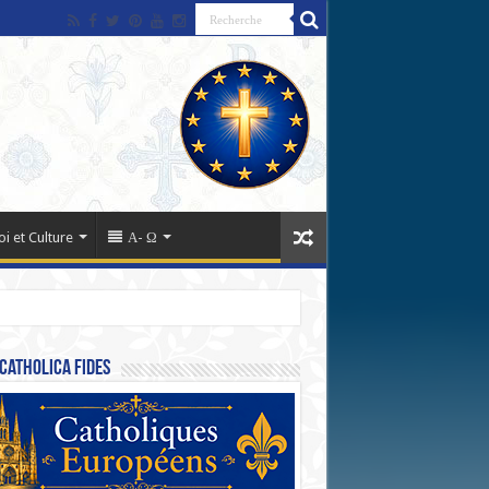
oi et Culture
Α- Ω
Catholica Fides