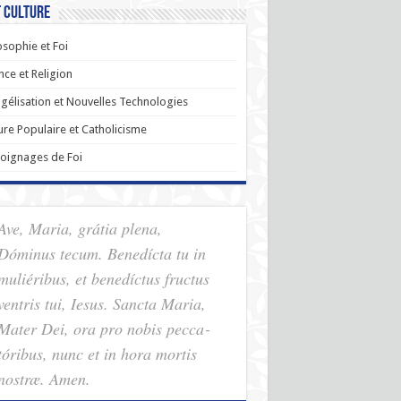
t Culture
osophie et Foi
nce et Religion
gélisation et Nouvelles Technologies
ure Populaire et Catholicisme
oignages de Foi
Ave, Maria, grátia plena,
Dóminus tecum. Benedícta tu in
muliéribus, et benedíctus fructus
ventris tui, Iesus. Sancta Maria,
Mater Dei, ora pro nobis pec­ca­
tóribus, nunc et in hora mortis
nostræ. Amen.