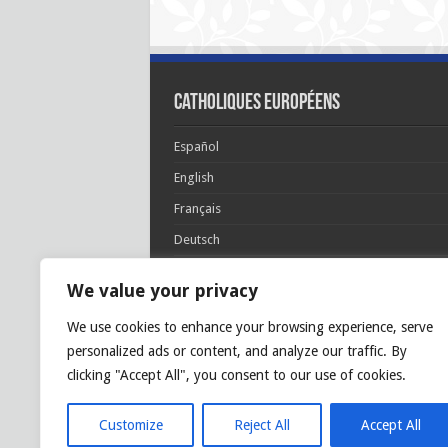
Catholiques européens
Español
English
Français
Deutsch
Italiano
We value your privacy
Português
We use cookies to enhance your browsing experience, serve
Polski
personalized ads or content, and analyze our traffic. By
Glória Patri, et Fílio, et Spirítui Sancto. Sicut era
clicking "Accept All", you consent to our use of cookies.
princípio, et nunc et semper et in sǽcula
sæculórum. Amen.
Customize
Reject All
Accept All