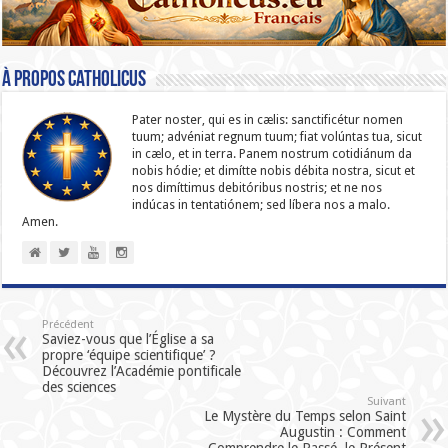
À propos catholicus
Pater noster, qui es in cælis: sanc­ti­ficétur nomen
tuum; advéniat regnum tuum; fiat volúntas tua, sicut
in cælo, et in terra. Panem nostrum cotidiánum da
nobis hódie; et dimítte nobis débita nostra, sicut et
nos dimíttimus debitóribus nostris; et ne nos
indúcas in ten­ta­tiónem; sed líbera nos a malo.
Amen.
Précédent
Saviez-vous que l’Église a sa
propre ‘équipe scientifique’ ?
Découvrez l’Académie pontificale
des sciences
Suivant
Le Mystère du Temps selon Saint
Augustin : Comment
Comprendre le Passé, le Présent