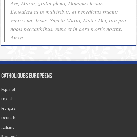
Ave, Maria, grátia plena, Dóminus tecum.
Benedícta tu in muliéribus, et benedíctus fructus
ventris tui, Iesus. Sancta Maria, Mater Dei, ora pro
nobis pec­ca­tóribus, nunc et in hora mortis nostræ.
Amen.
Catholiques européens
Español
English
Français
Deutsch
Italiano
Português