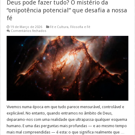
Deus pode fazer tudo? O mistério da
“onipotência potencial” que desafia a nossa
fé
19 de Março de 2026
Fé e Cultura
,
Filosofia e Fé
em
Comentários fechados
Deus
pode
fazer
tudo?
O
mistério
da
“onipotência
potencial”
que
desafia
a
nossa
fé
Vivemos numa época em que tudo parece mensurável, controlável e
explicável. No entanto, quando entramos no âmbito de Deus,
deparamo-nos com uma realidade que ultrapassa qualquer esquema
humano. E uma das perguntas mais profundas — e ao mesmo tempo
mais mal compreendidas — é esta: o que significa realmente que …