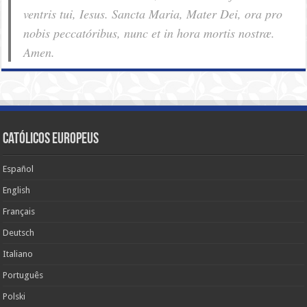
ventris tui, Iesus. Sancta Maria, Mater Dei, ora pro
nobis pec­ca­tóribus, nunc et in hora mortis nostræ.
Amen.
Católicos Europeus
Español
English
Français
Deutsch
Italiano
Português
Polski