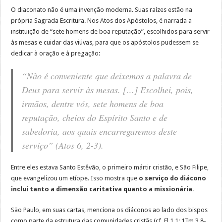
O diaconato não é uma invenção moderna. Suas raízes estão na
própria Sagrada Escritura. Nos Atos dos Apóstolos, é narrada a
instituição de “sete homens de boa reputação”, escolhidos para servir
às mesas e cuidar das viúvas, para que os apóstolos pudessem se
dedicar à oração e à pregação:
“Não é conveniente que deixemos a palavra de
Deus para servir às mesas. […] Escolhei, pois,
irmãos, dentre vós, sete homens de boa
reputação, cheios do Espírito Santo e de
sabedoria, aos quais encarregaremos deste
serviço” (Atos 6, 2-3).
Entre eles estava Santo Estêvão, o primeiro mártir cristão, e São Filipe,
que evangelizou um etíope. Isso mostra que
o serviço do diácono
inclui tanto a dimensão caritativa quanto a missionária
.
São Paulo, em suas cartas, menciona os diáconos ao lado dos bispos
como parte da estrutura das comunidades cristãs (cf. Fl 1,1; 1Tm 3,8-