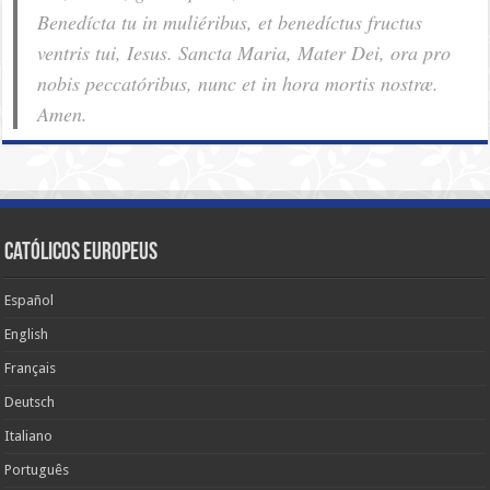
Benedícta tu in muliéribus, et benedíctus fructus
ventris tui, Iesus. Sancta Maria, Mater Dei, ora pro
nobis pec­ca­tóribus, nunc et in hora mortis nostræ.
Amen.
Católicos Europeus
Español
English
Français
Deutsch
Italiano
Português