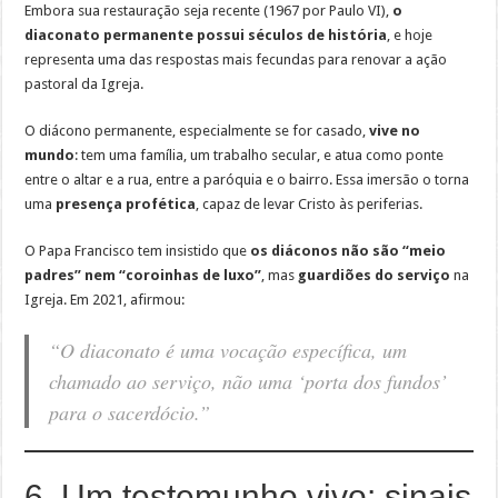
Embora sua restauração seja recente (1967 por Paulo VI),
o
diaconato permanente possui séculos de história
, e hoje
representa uma das respostas mais fecundas para renovar a ação
pastoral da Igreja.
O diácono permanente, especialmente se for casado,
vive no
mundo
: tem uma família, um trabalho secular, e atua como ponte
entre o altar e a rua, entre a paróquia e o bairro. Essa imersão o torna
uma
presença profética
, capaz de levar Cristo às periferias.
O Papa Francisco tem insistido que
os diáconos não são “meio
padres” nem “coroinhas de luxo”
, mas
guardiões do serviço
na
Igreja. Em 2021, afirmou:
“O diaconato é uma vocação específica, um
chamado ao serviço, não uma ‘porta dos fundos’
para o sacerdócio.”
6. Um testemunho vivo: sinais