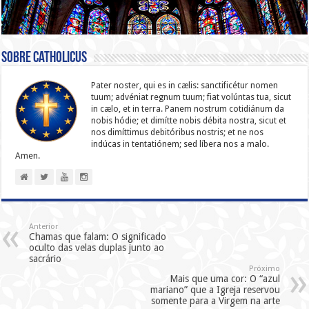
Sobre catholicus
Pater noster, qui es in cælis: sanc­ti­ficétur nomen
tuum; advéniat regnum tuum; fiat volúntas tua, sicut
in cælo, et in terra. Panem nostrum cotidiánum da
nobis hódie; et dimítte nobis débita nostra, sicut et
nos dimíttimus debitóribus nostris; et ne nos
indúcas in ten­ta­tiónem; sed líbera nos a malo.
Amen.
Anterior
Chamas que falam: O significado
oculto das velas duplas junto ao
sacrário
Próximo
Mais que uma cor: O “azul
mariano” que a Igreja reservou
somente para a Virgem na arte