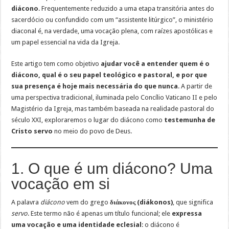
diácono
. Frequentemente reduzido a uma etapa transitória antes do
sacerdócio ou confundido com um “assistente litúrgico”, o ministério
diaconal é, na verdade, uma vocação plena, com raízes apostólicas e
um papel essencial na vida da Igreja.
Este artigo tem como objetivo
ajudar você a entender quem é o
diácono, qual é o seu papel teológico e pastoral, e por que
sua presença é hoje mais necessária do que nunca
. A partir de
uma perspectiva tradicional, iluminada pelo Concílio Vaticano II e pelo
Magistério da Igreja, mas também baseada na realidade pastoral do
século XXI, exploraremos o lugar do diácono como
testemunha de
Cristo servo
no meio do povo de Deus.
1. O que é um diácono? Uma
vocação em si
A palavra
diácono
vem do grego
διάκονος (diákonos)
, que significa
servo
. Este termo não é apenas um título funcional; ele
expressa
uma vocação e uma identidade eclesial
: o diácono é