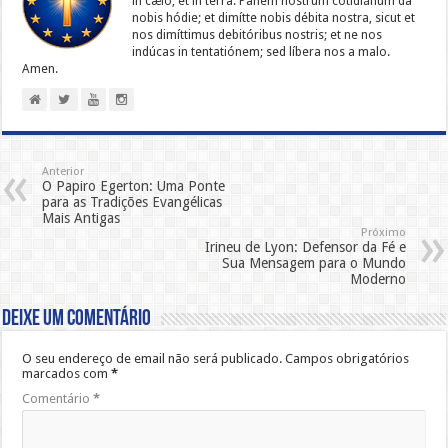
in cælo, et in terra. Panem nostrum cotidiánum da
nobis hódie; et dimítte nobis débita nostra, sicut et
nos dimíttimus debitóribus nostris; et ne nos
indúcas in ten­ta­tiónem; sed líbera nos a malo.
Amen.
Anterior
O Papiro Egerton: Uma Ponte
para as Tradições Evangélicas
Mais Antigas
Próximo
Irineu de Lyon: Defensor da Fé e
Sua Mensagem para o Mundo
Moderno
Deixe um comentário
O seu endereço de email não será publicado.
Campos obrigatórios
marcados com
*
Comentário
*