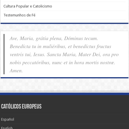
Cultura Popular e Catolicismo
Testemunhos de Fé
Ave, Maria, grátia plena, Dóminus tecum.
Benedícta tu in muliéribus, et benedíctus fructus
ventris tui, Iesus. Sancta Maria, Mater Dei, ora pro
nobis pec­ca­tóribus, nunc et in hora mortis nostræ.
Amen.
Católicos Europeus
Español
English