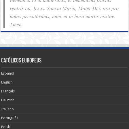
ventris tui, Iesus. Sancta Maria, Mater Dei, ora pro
nobis pec­ca­tóribus, nunc et in hora mortis nostræ.
Amen.
Católicos Europeus
Español
English
Français
Deutsch
Italiano
Português
Polski