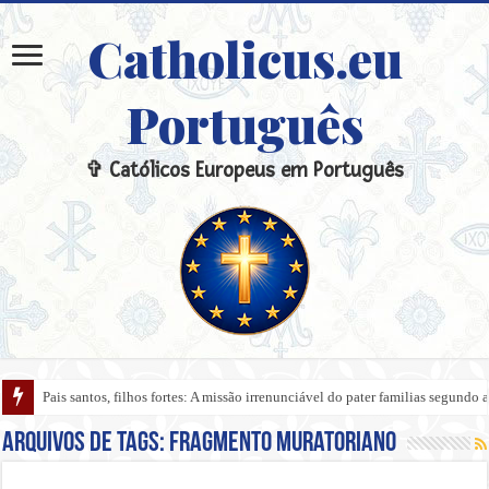
Catholicus.eu
Português
✞ Católicos Europeus em Português
Pais santos, filhos fortes: A missão irrenunciável do pater familias segundo a
Arquivos de tags:
Fragmento Muratoriano