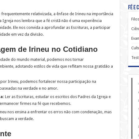
Fé e 
requentemente relativizada, a ênfase de Irineu na importância
Filo
 Igreja nos lembra que a fé cristã não é uma experiência
dade. Ele nos convida a aprofundar as Escrituras, a participar
Ciên
idade em vez da divisão.
Evan
gem de Irineu no Cotidiano
Cult
Tes
dade do mundo material, podemos nos tornar
iente, adotando estilos de vida que reflitam nossa gratidão a
por Irineu, podemos fortalecer nossa participação na
s baseadas na verdade e no amor.
a:
Ler as Escrituras, estudar os escritos dos Padres da Igreja e
permanecer firmes na fé que recebemos.
ineu nos ensina a enfrentar os erros não com condenação, mas
buscam a verdade.
nte