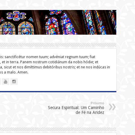
lis: sanc­ti­ficétur nomen tuum; advéniat regnum tuum; fiat
o, et in terra. Panem nostrum cotidiánum da nobis hódie; et
a, sicut et nos dimíttimus debitóribus nostris; et ne nos indúcas in
nos a malo. Amen.
Próximo
Secura Espiritual: Um Caminho
de Fé na Aridez