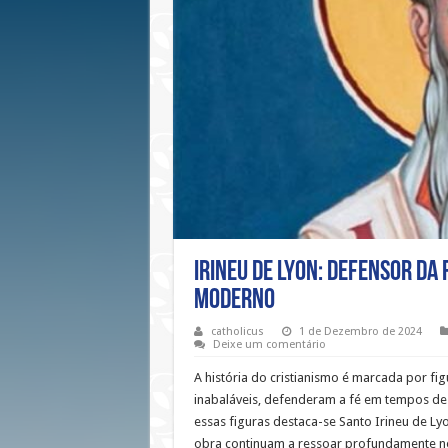
Irineu de Lyon: Defensor da
Moderno
catholicus
1 de Dezembro de 2024
Deixe um comentário
A história do cristianismo é marcada por fi
inabaláveis, defenderam a fé em tempos de 
essas figuras destaca-se Santo Irineu de L
obra continuam a ressoar profundamente no