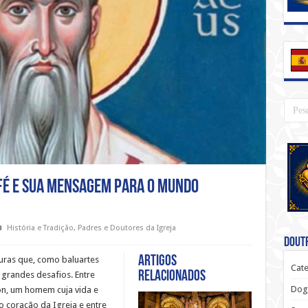
 Fé e Sua Mensagem para o Mundo
História e Tradição
,
Padres e Doutores da Igreja
Doutr
Artigos
guras que, como baluartes
Cate
relacionados
grandes desafios. Entre
Dog
yon, um homem cuja vida e
 coração da Igreja e entre