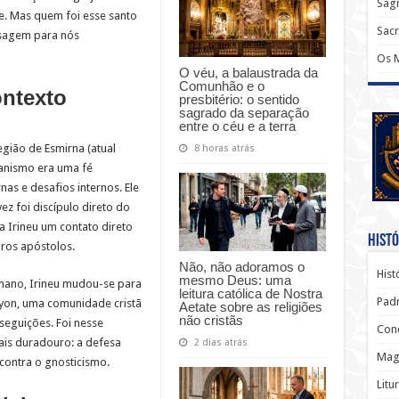
Sagr
e. Mas quem foi esse santo
Sac
nsagem para nós
Os 
O véu, a balaustrada da
Comunhão e o
ontexto
presbitério: o sentido
sagrado da separação
entre o céu e a terra
egião de Esmirna (atual
8 horas atrás
ianismo era uma fé
as e desafios internos. Ele
ez foi discípulo direto do
a Irineu um contato direto
Histó
ros apóstolos.
Não, não adoramos o
Hist
mesmo Deus: uma
ano, Irineu mudou-se para
leitura católica de Nostra
Padr
 Lyon, uma comunidade cristã
Aetate sobre as religiões
não cristãs
seguições. Foi nesse
Conc
ais duradouro: a defesa
2 dias atrás
Magi
 contra o gnosticismo.
Litu