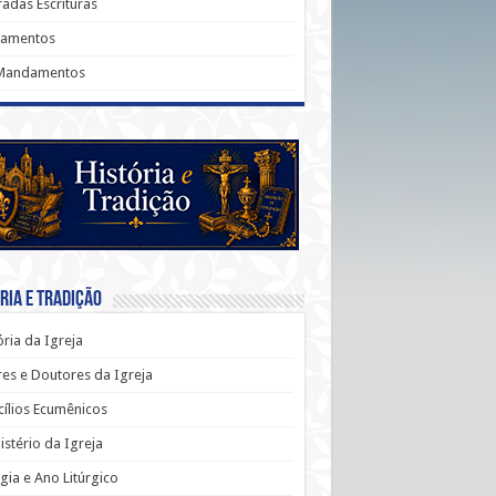
adas Escrituras
ramentos
Mandamentos
ria e Tradição
ória da Igreja
es e Doutores da Igreja
ílios Ecumênicos
stério da Igreja
rgia e Ano Litúrgico