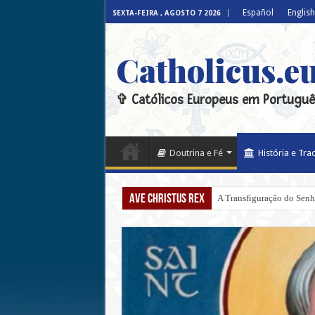
Español
English
SEXTA-FEIRA , AGOSTO 7 2026
Catholicus.e
✞ Católicos Europeus em Portuguê
Doutrina e Fé
História e Tra
Ave Christus Rex
A Transfiguração do Senho
O véu, a balaustrada da C