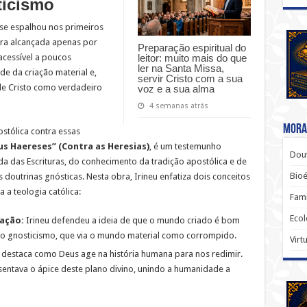
ticismo
se espalhou nos primeiros
era alcançada apenas por
Preparação espiritual do
leitor: muito mais do que
acessível a poucos
ler na Santa Missa,
de da criação material e,
servir Cristo com a sua
de Cristo como verdadeiro
voz e a sua alma
4 semanas atrás
Moral
stólica contra essas
us Haereses” (Contra as Heresias)
, é um testemunho
Dout
 das Escrituras, do conhecimento da tradição apostólica e de
Bio
doutrinas gnósticas. Nesta obra, Irineu enfatiza dois conceitos
a teologia católica:
Famí
Ecol
iação:
Irineu defendeu a ideia de que o mundo criado é bom
ao gnosticismo, que via o mundo material como corrompido.
Virt
 destaca como Deus age na história humana para nos redimir.
esentava o ápice deste plano divino, unindo a humanidade a