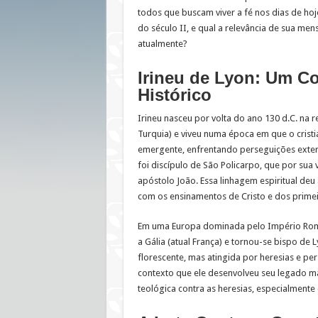
todos que buscam viver a fé nos dias de hoj
do século II, e qual a relevância de sua me
atualmente?
Irineu de Lyon: Um C
Histórico
Irineu nasceu por volta do ano 130 d.C. na r
Turquia) e viveu numa época em que o crist
emergente, enfrentando perseguições extern
foi discípulo de São Policarpo, que por sua v
apóstolo João. Essa linhagem espiritual deu 
com os ensinamentos de Cristo e dos primei
Em uma Europa dominada pelo Império Rom
a Gália (atual França) e tornou-se bispo de
florescente, mas atingida por heresias e per
contexto que ele desenvolveu seu legado m
teológica contra as heresias, especialmente