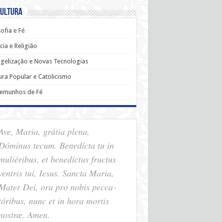
Cultura
sofia e Fé
cia e Religião
gelização e Novas Tecnologias
ura Popular e Catolicismo
temunhos de Fé
Ave, Maria, grátia plena,
Dóminus tecum. Benedícta tu in
muliéribus, et benedíctus fructus
ventris tui, Iesus. Sancta Maria,
Mater Dei, ora pro nobis pec­ca­
tóribus, nunc et in hora mortis
nostræ. Amen.