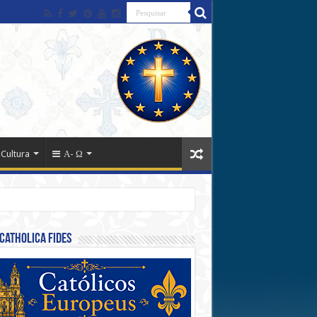
 Cultura
Α- Ω
Catholica Fides