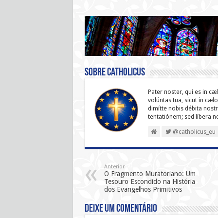
Sobre catholicus
Pater noster, qui es in cæ
volúntas tua, sicut in cæl
dimítte nobis débita nostr
ten­ta­tiónem; sed líbera 
@catholicus_eu
Anterior
O Fragmento Muratoriano: Um
Tesouro Escondido na História
dos Evangelhos Primitivos
Deixe um comentário