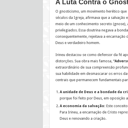
A Luta Contra o Gnos
O gnosticismo, um movimento herético que 
séculos da Igreja, afirmava que a salvação 
meio de um conhecimento secreto (gnose), 
privilegiados. Essa doutrina negava a bonda
consequentemente, rejeitava a encarnação 
Deus e verdadeiro homem.
Irineu destacou-se como defensor da fé apo
distorções. Sua obra mais famosa,
“Advers
extraordinário de sua compreensão profunda
sua habilidade em desmascarar os erros das 
centrais que permanecem fundamentais para 
A unidade de Deus e a bondade da cr
porque foi feito por Deus, em oposição 
A economia da salvação:
Este conceito
Para Irineu, a encarnação de Cristo repr
Deus e renovando a criação.