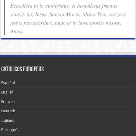
Benedícta tu in muliéribus, et benedíctus fructus
ventris tui, Iesus. Sancta Maria, Mater Dei, ora pro
nobis pec­ca­tóribus, nunc et in hora mortis nostræ.
Amen.
Católicos Europeus
Español
English
Français
Deutsch
Italiano
Português