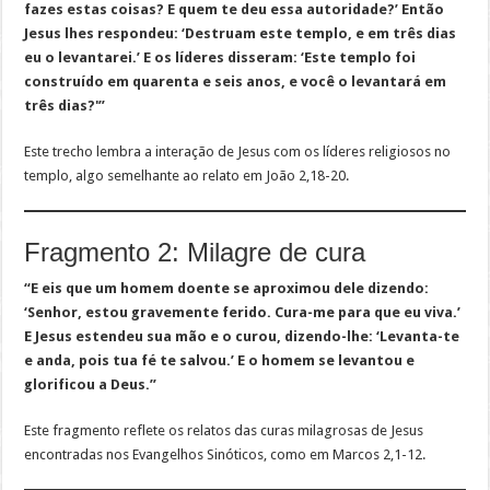
fazes estas coisas? E quem te deu essa autoridade?’ Então
Jesus lhes respondeu: ‘Destruam este templo, e em três dias
eu o levantarei.’ E os líderes disseram: ‘Este templo foi
construído em quarenta e seis anos, e você o levantará em
três dias?'”
Este trecho lembra a interação de Jesus com os líderes religiosos no
templo, algo semelhante ao relato em João 2,18-20.
Fragmento 2: Milagre de cura
“E eis que um homem doente se aproximou dele dizendo:
‘Senhor, estou gravemente ferido. Cura-me para que eu viva.’
E Jesus estendeu sua mão e o curou, dizendo-lhe: ‘Levanta-te
e anda, pois tua fé te salvou.’ E o homem se levantou e
glorificou a Deus.”
Este fragmento reflete os relatos das curas milagrosas de Jesus
encontradas nos Evangelhos Sinóticos, como em Marcos 2,1-12.