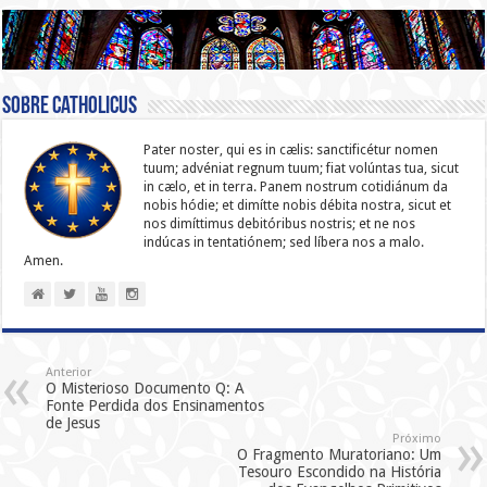
Sobre catholicus
Pater noster, qui es in cælis: sanc­ti­ficétur nomen
tuum; advéniat regnum tuum; fiat volúntas tua, sicut
in cælo, et in terra. Panem nostrum cotidiánum da
nobis hódie; et dimítte nobis débita nostra, sicut et
nos dimíttimus debitóribus nostris; et ne nos
indúcas in ten­ta­tiónem; sed líbera nos a malo.
Amen.
Anterior
O Misterioso Documento Q: A
Fonte Perdida dos Ensinamentos
de Jesus
Próximo
O Fragmento Muratoriano: Um
Tesouro Escondido na História