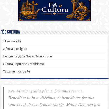
Fé e Cultura
Filosofia e Fé
Ciência e Religião
Evangelização e Novas Tecnologias
Cultura Popular e Catolicismo
Testemunhos de Fé
Ave, Maria, grátia plena, Dóminus tecum.
Benedícta tu in muliéribus, et benedíctus fructus
ventris tui, Iesus. Sancta Maria, Mater Dei, ora pro