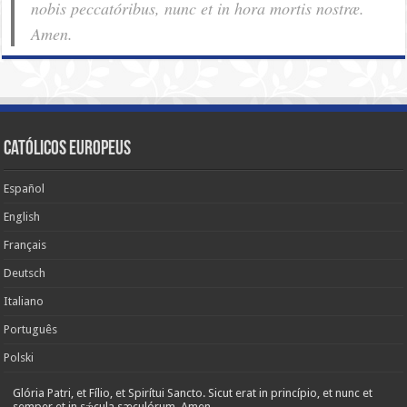
nobis pec­ca­tóribus, nunc et in hora mortis nostræ.
Amen.
Católicos Europeus
Español
English
Français
Deutsch
Italiano
Português
Polski
Glória Patri, et Fílio, et Spirítui Sancto. Sicut erat in princípio, et nunc et
semper et in sǽcula sæculórum. Amen.