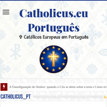
Catholicus.eu
Português
✞ Católicos Europeus em Português
A Transfiguração do Senhor: quando o Céu se abriu sobre a terra e Cristo re
catholicus_pt