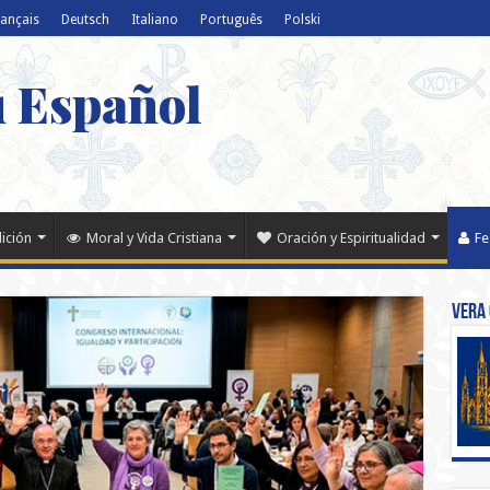
rançais
Deutsch
Italiano
Português
Polski
u Español
dición
Moral y Vida Cristiana
Oración y Espiritualidad
Fe
Vera 