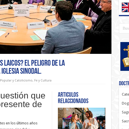
 laicos? El peligro de la
Iglesia sinodal.
 Popular y Catolicismo
,
Fe y Cultura
Doctr
cuestión que
Articulos
Cate
relaccionados
presente de
Dog
Sagr
Sac
es en los últimos años