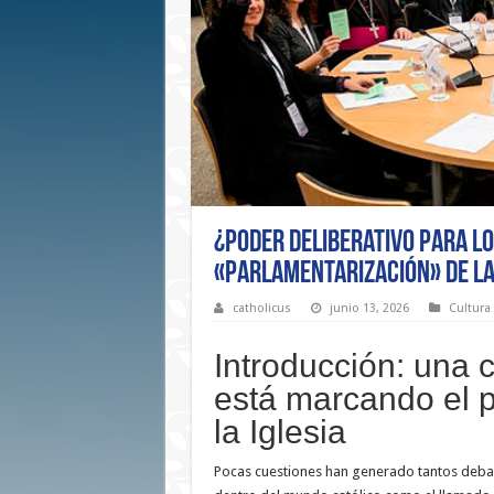
¿Poder deliberativo para los
«parlamentarización» de la 
catholicus
junio 13, 2026
Cultura
Introducción: una 
está marcando el 
la Iglesia
Pocas cuestiones han generado tantos debat