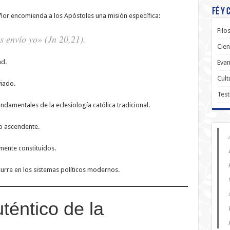
Fé y 
ñor encomienda a los Apóstoles una misión específica:
Filo
s envío yo» (Jn 20,21).
Cien
ad.
Evan
Cult
iado.
Test
undamentales de la eclesiología católica tradicional.
no ascendente.
mente constituidos.
urre en los sistemas políticos modernos.
uténtico de la