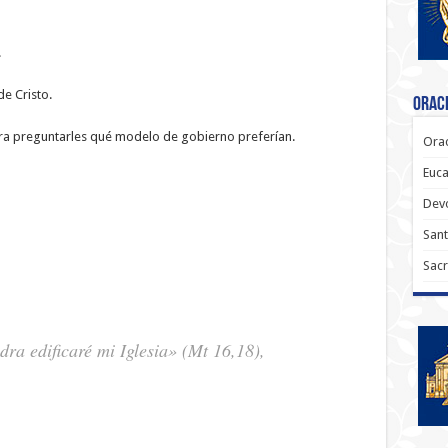
.
de Cristo.
Oraci
ara preguntarles qué modelo de gobierno preferían.
Orac
Euca
Dev
Sant
Sacr
dra edificaré mi Iglesia» (Mt 16,18),