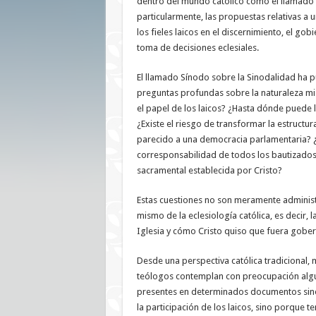
dentro del mundo católico como el llamado 
particularmente, las propuestas relativas a 
los fieles laicos en el discernimiento, el go
toma de decisiones eclesiales.
El llamado Sínodo sobre la Sinodalidad ha 
preguntas profundas sobre la naturaleza mis
el papel de los laicos? ¿Hasta dónde puede l
¿Existe el riesgo de transformar la estructura
parecido a una democracia parlamentaria? ¿
corresponsabilidad de todos los bautizados s
sacramental establecida por Cristo?
Estas cuestiones no son meramente administ
mismo de la eclesiología católica, es decir, 
Iglesia y cómo Cristo quiso que fuera gobe
Desde una perspectiva católica tradicional, 
teólogos contemplan con preocupación alg
presentes en determinados documentos sin
la participación de los laicos, sino porque 