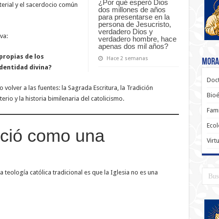
¿Por qué esperó Dios
sterial y el sacerdocio común
dos millones de años
para presentarse en la
persona de Jesucristo,
verdadero Dios y
va:
verdadero hombre, hace
apenas dos mil años?
propias de los
Hace 2 semanas
Moral
dentidad divina?
Doct
olver a las fuentes: la Sagrada Escritura, la Tradición
Bioé
erio y la historia bimilenaria del catolicismo.
Fami
Ecol
ació como una
Virt
 teología católica tradicional es que la Iglesia no es una