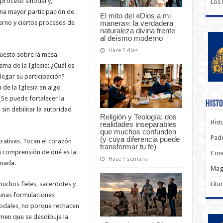
proceso sinodal y,
Los
una mayor participación de
El mito del «Dios a mi
manera»: la verdadera
bierno y ciertos procesos de
naturaleza divina frente
al deísmo moderno
Hace 2 días
puesto sobre la mesa
ma de la Iglesia: ¿Cuál es
legar su participación?
 de la Iglesia en algo
Se puede fortalecer la
Histo
in debilitar la autoridad
Religión y Teología: dos
Hist
realidades inseparables
que muchos confunden
Padr
(y cuya diferencia puede
rativas. Tocan el corazón
transformar tu fe)
la comprensión de qué es la
Conc
Hace 1 semana
rnada.
Magi
Litu
muchos fieles, sacerdotes y
unas formulaciones
odales, no porque rechacen
temen que se desdibuje la