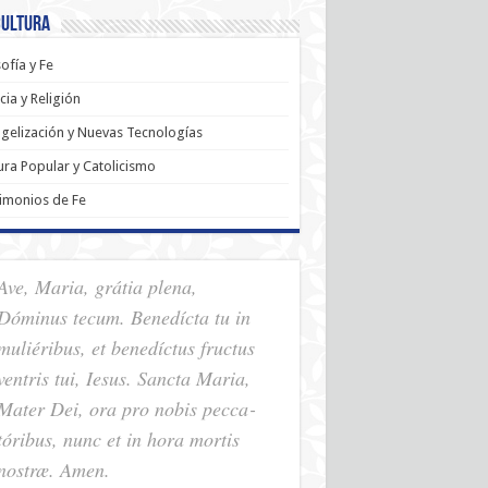
Cultura
sofía y Fe
cia y Religión
gelización y Nuevas Tecnologías
ura Popular y Catolicismo
imonios de Fe
Ave, Maria, grátia plena,
Dóminus tecum. Benedícta tu in
muliéribus, et benedíctus fructus
ventris tui, Iesus. Sancta Maria,
Mater Dei, ora pro nobis pec­ca­
tóribus, nunc et in hora mortis
nostræ. Amen.