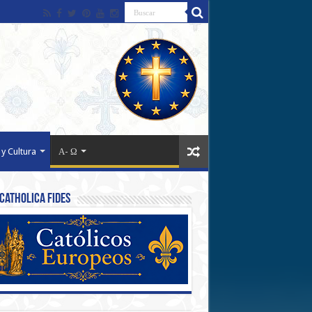
 y Cultura
Α- Ω
Catholica Fides