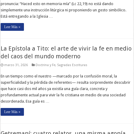
pronuncia: “Haced esto en memoria mía” (Lc 22,19) no está dando
simplemente una instrucción litúrgica ni proponiendo un gesto simbólico.
Está entregando a la Iglesia …
Leer Más »
La Epístola a Tito: el arte de vivir la fe en medio
del caos del mundo moderno
marzo 31, 2026
Doctrina y Fe
,
Sagradas Escrituras
En un tiempo como el nuestro —marcado por la confusión moral, la
superficialidad y la pérdida de referentes— resulta sorprendente descubrir
que hace casi dos mil años ya existía una guía clara, concreta y
profundamente actual para vivir la fe cristiana en medio de una sociedad
desordenada. Esa guía es …
Leer Más »
Getsemaní: cuatro relatos, una misma agonía…