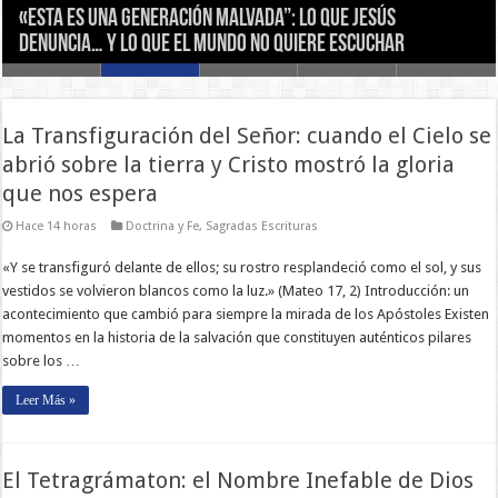
Bodas del Cordero: ¿Qué sucederá al final de los
«Esta es una generación malvada”: Lo que Jesús
Eclesiastés: El grito que desenmascara el vacío del
Cita, Alusión y Eco: Las Claves Ocultas para Leer la Biblia
El Hijo Pródigo: Una Guía Espiritual para la
tiempos? No es una metáfora
denuncia… y lo que el mundo no quiere escuchar
mundo y te enseña a vivir para la eternidad
como la Iglesia la ha Leído Siempre
Reconciliación y el Perdón
La Transfiguración del Señor: cuando el Cielo se
abrió sobre la tierra y Cristo mostró la gloria
que nos espera
Hace 14 horas
Doctrina y Fe
,
Sagradas Escrituras
«Y se transfiguró delante de ellos; su rostro resplandeció como el sol, y sus
vestidos se volvieron blancos como la luz.» (Mateo 17, 2) Introducción: un
acontecimiento que cambió para siempre la mirada de los Apóstoles Existen
momentos en la historia de la salvación que constituyen auténticos pilares
sobre los …
Leer Más »
El Tetragrámaton: el Nombre Inefable de Dios