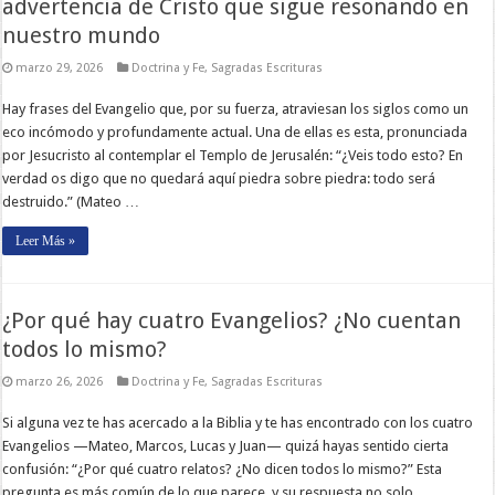
advertencia de Cristo que sigue resonando en
nuestro mundo
marzo 29, 2026
Doctrina y Fe
,
Sagradas Escrituras
Hay frases del Evangelio que, por su fuerza, atraviesan los siglos como un
eco incómodo y profundamente actual. Una de ellas es esta, pronunciada
por Jesucristo al contemplar el Templo de Jerusalén: “¿Veis todo esto? En
verdad os digo que no quedará aquí piedra sobre piedra: todo será
destruido.” (Mateo …
Leer Más »
¿Por qué hay cuatro Evangelios? ¿No cuentan
todos lo mismo?
marzo 26, 2026
Doctrina y Fe
,
Sagradas Escrituras
Si alguna vez te has acercado a la Biblia y te has encontrado con los cuatro
Evangelios —Mateo, Marcos, Lucas y Juan— quizá hayas sentido cierta
confusión: “¿Por qué cuatro relatos? ¿No dicen todos lo mismo?” Esta
pregunta es más común de lo que parece, y su respuesta no solo …