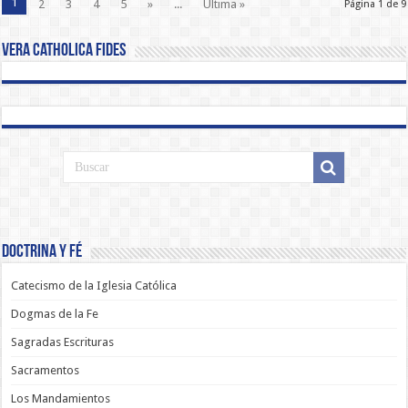
1
2
3
4
5
»
...
Última »
Página 1 de 9
Vera Catholica Fides
Doctrina y Fé
Catecismo de la Iglesia Católica
Dogmas de la Fe
Sagradas Escrituras
Sacramentos
Los Mandamientos