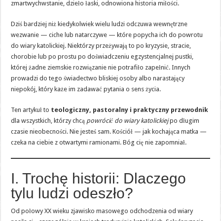
zmartwychwstanie, dzieło łaski, odnowiona historia miłości.
Dziś bardziej niż kiedykolwiek wielu ludzi odczuwa wewnętrzne
wezwanie — ciche lub natarczywe — które popycha ich do powrotu
do wiary katolickiej. Niektórzy przeżywają to po kryzysie, stracie,
chorobie lub po prostu po doświadczeniu egzystencjalnej pustki,
której żadne ziemskie rozwiązanie nie potrafiło zapełnić. Innych
prowadzi do tego świadectwo bliskiej osoby albo narastający
niepokój, który każe im zadawać pytania o sens życia.
Ten artykuł to
teologiczny, pastoralny i praktyczny przewodnik
dla wszystkich, którzy chcą
powrócić do wiary katolickiej
po długim
czasie nieobecności. Nie jesteś sam. Kościół — jak kochająca matka —
czeka na ciebie z otwartymi ramionami. Bóg cię nie zapomniał.
I. Trochę historii: Dlaczego
tylu ludzi odeszło?
Od połowy XX wieku zjawisko masowego odchodzenia od wiary