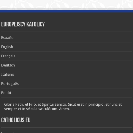
Europejscy katolicy
Español
English
Français
Deutsch
Italiano
Português
Polski
Glória Patri, et Fílio, et Spirítui Sancto. Sicut erat in princípio, et nunc et
semper et in sǽcula sæculórum. Amen.
Catholicus.eu