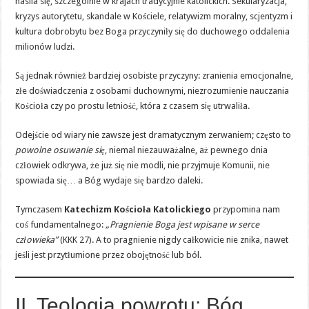
nasila się, szczególnie w krajach tradycyjnie katolickich. Sekularyzacja,
kryzys autorytetu, skandale w Kościele, relatywizm moralny, scjentyzm i
kultura dobrobytu bez Boga przyczyniły się do duchowego oddalenia
milionów ludzi.
Są jednak również bardziej osobiste przyczyny: zranienia emocjonalne,
złe doświadczenia z osobami duchownymi, niezrozumienie nauczania
Kościoła czy po prostu letniość, która z czasem się utrwaliła.
Odejście od wiary nie zawsze jest dramatycznym zerwaniem; często to
powolne osuwanie się
, niemal niezauważalne, aż pewnego dnia
człowiek odkrywa, że już się nie modli, nie przyjmuje Komunii, nie
spowiada się… a Bóg wydaje się bardzo daleki.
Tymczasem
Katechizm Kościoła Katolickiego
przypomina nam
coś fundamentalnego:
„Pragnienie Boga jest wpisane w serce
człowieka”
(KKK 27). A to pragnienie nigdy całkowicie nie znika, nawet
jeśli jest przytłumione przez obojętność lub ból.
II. Teologia powrotu: Bóg