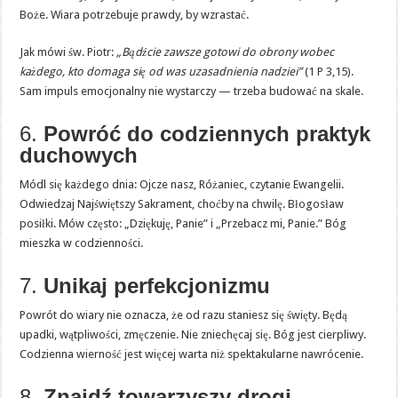
Boże. Wiara potrzebuje prawdy, by wzrastać.
Jak mówi św. Piotr:
„Bądźcie zawsze gotowi do obrony wobec
każdego, kto domaga się od was uzasadnienia nadziei”
(1 P 3,15).
Sam impuls emocjonalny nie wystarczy — trzeba budować na skale.
6.
Powróć do codziennych praktyk
duchowych
Módl się każdego dnia: Ojcze nasz, Różaniec, czytanie Ewangelii.
Odwiedzaj Najświętszy Sakrament, choćby na chwilę. Błogosław
posiłki. Mów często: „Dziękuję, Panie” i „Przebacz mi, Panie.” Bóg
mieszka w codzienności.
7.
Unikaj perfekcjonizmu
Powrót do wiary nie oznacza, że od razu staniesz się święty. Będą
upadki, wątpliwości, zmęczenie. Nie zniechęcaj się. Bóg jest cierpliwy.
Codzienna wierność jest więcej warta niż spektakularne nawrócenie.
8.
Znajdź towarzyszy drogi