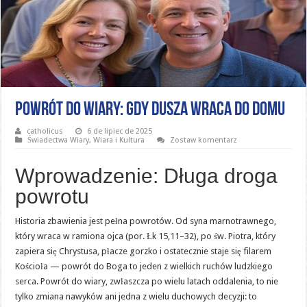
Powrót do wiary: Gdy dusza wraca do domu
catholicus
6 de lipiec de 2025
Świadectwa Wiary
,
Wiara i Kultura
Zostaw komentarz
Wprowadzenie: Długa droga
powrotu
Historia zbawienia jest pełna powrotów. Od syna marnotrawnego,
który wraca w ramiona ojca (por. Łk 15,11–32), po św. Piotra, który
zapiera się Chrystusa, płacze gorzko i ostatecznie staje się filarem
Kościoła — powrót do Boga to jeden z wielkich ruchów ludzkiego
serca. Powrót do wiary, zwłaszcza po wielu latach oddalenia, to nie
tylko zmiana nawyków ani jedna z wielu duchowych decyzji: to