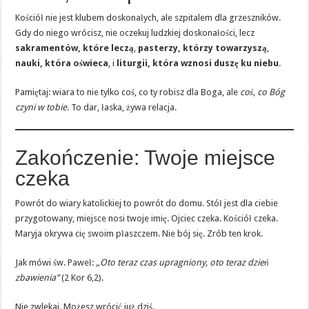
Kościół nie jest klubem doskonałych, ale szpitalem dla grzeszników.
Gdy do niego wrócisz, nie oczekuj ludzkiej doskonałości, lecz
sakramentów, które leczą
,
pasterzy, którzy towarzyszą
,
nauki, która oświeca
, i
liturgii, która wznosi duszę ku niebu
.
Pamiętaj: wiara to nie tylko coś, co ty robisz dla Boga, ale
coś, co Bóg
czyni w tobie
. To dar, łaska, żywa relacja.
Zakończenie: Twoje miejsce
czeka
Powrót do wiary katolickiej to powrót do domu. Stół jest dla ciebie
przygotowany, miejsce nosi twoje imię. Ojciec czeka. Kościół czeka.
Maryja okrywa cię swoim płaszczem. Nie bój się. Zrób ten krok.
Jak mówi św. Paweł:
„Oto teraz czas upragniony, oto teraz dzień
zbawienia”
(2 Kor 6,2).
Nie zwlekaj. Możesz wrócić już dziś.