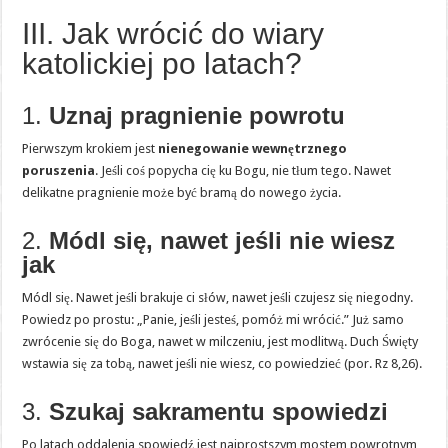
III. Jak wrócić do wiary
katolickiej po latach?
1.
Uznaj pragnienie powrotu
Pierwszym krokiem jest
nienegowanie wewnętrznego
poruszenia
. Jeśli coś popycha cię ku Bogu, nie tłum tego. Nawet
delikatne pragnienie może być bramą do nowego życia.
2.
Módl się, nawet jeśli nie wiesz
jak
Módl się. Nawet jeśli brakuje ci słów, nawet jeśli czujesz się niegodny.
Powiedz po prostu: „Panie, jeśli jesteś, pomóż mi wrócić.” Już samo
zwrócenie się do Boga, nawet w milczeniu, jest modlitwą. Duch Święty
wstawia się za tobą, nawet jeśli nie wiesz, co powiedzieć (por. Rz 8,26).
3.
Szukaj sakramentu spowiedzi
Po latach oddalenia spowiedź jest najprostszym mostem powrotnym