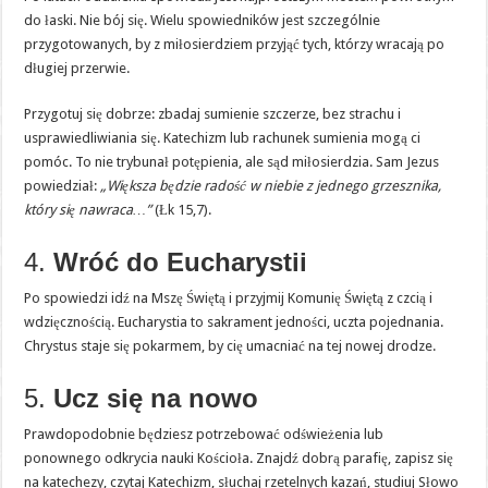
do łaski. Nie bój się. Wielu spowiedników jest szczególnie
przygotowanych, by z miłosierdziem przyjąć tych, którzy wracają po
długiej przerwie.
Przygotuj się dobrze: zbadaj sumienie szczerze, bez strachu i
usprawiedliwiania się. Katechizm lub rachunek sumienia mogą ci
pomóc. To nie trybunał potępienia, ale sąd miłosierdzia. Sam Jezus
powiedział:
„Większa będzie radość w niebie z jednego grzesznika,
który się nawraca…”
(Łk 15,7).
4.
Wróć do Eucharystii
Po spowiedzi idź na Mszę Świętą i przyjmij Komunię Świętą z czcią i
wdzięcznością. Eucharystia to sakrament jedności, uczta pojednania.
Chrystus staje się pokarmem, by cię umacniać na tej nowej drodze.
5.
Ucz się na nowo
Prawdopodobnie będziesz potrzebować odświeżenia lub
ponownego odkrycia nauki Kościoła. Znajdź dobrą parafię, zapisz się
na katechezy, czytaj Katechizm, słuchaj rzetelnych kazań, studiuj Słowo