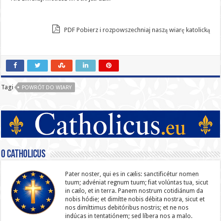
PDF Pobierz i rozpowszechniaj naszą wiarę katolicką
Tagi
POWRÓT DO WIARY
O catholicus
Pater noster, qui es in cælis: sanc­ti­ficétur nomen
tuum; advéniat regnum tuum; fiat volúntas tua, sicut
in cælo, et in terra. Panem nostrum cotidiánum da
nobis hódie; et dimítte nobis débita nostra, sicut et
nos dimíttimus debitóribus nostris; et ne nos
indúcas in ten­ta­tiónem; sed líbera nos a malo.