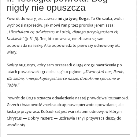
nigdy nie opuszcza
Powrót do wiary jest zawsze
inicjatywą Boga
. To On szuka, woła i
wychodzi naprzeciw. Jak mówi Pan przez proroka Jeremiasza:
„Ukochałem cię odwieczną miłością, dlatego przyciągnąłem cię
łaskawie”
(Jr 31,3). Ten, kto powraca, nie zbawia się sam —
odpowiada na łaskę. A ta odpowiedź to pierwszy odnowiony akt
wiary.
Święty Augustyn, który sam przeszedł długą drogę nawrócenia po
latach poszukiwań i grzechu, ujął to pięknie:
„Stworzyłeś nas, Panie,
dla siebie, i niespokojne jest serce nasze, dopóki nie spocznie w
Tobie.”
Powrót do Boga oznacza odnalezienie naszej prawdziwej tożsamości.
Grzech i światowość zniekształcają nasze pierwotne powołanie, ale
łaska je przywraca. Kościół zaś jest warsztatem odnowy, w którym
Chrystus — Dobry Pasterz — uzdrawia rany i przywraca duszę do
wspólnoty.