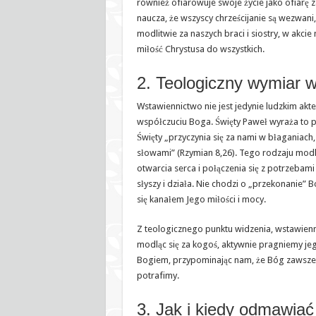
również ofiarowuje swoje życie jako ofiarę za
naucza, że wszyscy chrześcijanie są wezwani,
modlitwie za naszych braci i siostry, w akcie
miłość Chrystusa do wszystkich.
2. Teologiczny wymiar 
Wstawiennictwo nie jest jedynie ludzkim akte
współczuciu Boga. Święty Paweł wyraża to p
Święty „przyczynia się za nami w błaganiach
słowami” (Rzymian 8,26). Tego rodzaju mod
otwarcia serca i połączenia się z potrzebami
słyszy i działa. Nie chodzi o „przekonanie” 
się kanałem Jego miłości i mocy.
Z teologicznego punktu widzenia, wstawien
modląc się za kogoś, aktywnie pragniemy jeg
Bogiem, przypominając nam, że Bóg zawsze m
potrafimy.
3. Jak i kiedy odmawia