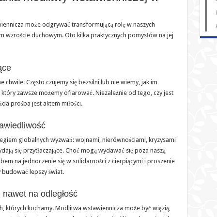
iennicza może odgrywać transformującą rolę w naszych
ym wzroście duchowym. Oto kilka praktycznych pomysłów na jej
ące
chwile. Często czujemy się bezsilni lub nie wiemy, jak im
który zawsze możemy ofiarować. Niezależnie od tego, czy jest
ażda prośba jest aktem miłości.
rawiedliwość
regiem globalnych wyzwań: wojnami, nierównościami, kryzysami
ydają się przytłaczające. Choć mogą wydawać się poza naszą
bem na jednoczenie się w solidarności z cierpiącymi i proszenie
by budować lepszy świat.
, nawet na odległość
ch, których kochamy. Modlitwa wstawiennicza może być więzią,