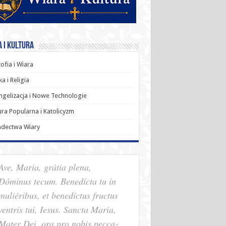
 i Kultura
zofia i Wiara
a i Religia
gelizacja i Nowe Technologie
ura Popularna i Katolicyzm
adectwa Wiary
Ave, Maria, grátia plena,
Dóminus tecum. Benedícta tu in
muliéribus, et benedíctus fructus
ventris tui, Iesus. Sancta Maria,
Mater Dei, ora pro nobis pec­ca­