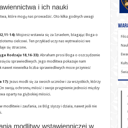
tawiennictwa i ich nauki
ctwa, które mogą nas prowadzić. Oto kilka godnych uwagi
Wiara
32,11-14)
: Mojżesz wstawia się za Izraelem, błagając Boga o
Filo
 złotemu cielcowi. Ten przykład uczy nas wytrwałości we
Nauk
je się stracone.
Ewan
ga Rodzaju 18,16-33)
: Abraham prosi Boga o oszczędzenie
dziesięciu sprawiedliwych. Jego modlitwa pokazuje nam
Kult
jak nawet niewielka liczba sprawiedliwych może przynieść
Świ
a 17)
: Jezus modli się za swoich uczniów i za wszystkich, którzy
On swoją ochronną miłość i swoje pragnienie jedności między
wa oparty na głębokiej miłości.
modlitwie i zaufania, że Bóg słyszy i działa, nawet jeśli nie
.
ania modlitwy wstawienniczej w