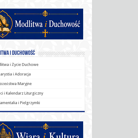
itwa i Duchowość
itwa i Życie Duchowe
arystia i Adoracja
ożeństwa Maryjne
ci i Kalendarz Liturgiczny
amentalia i Pielgrzymki