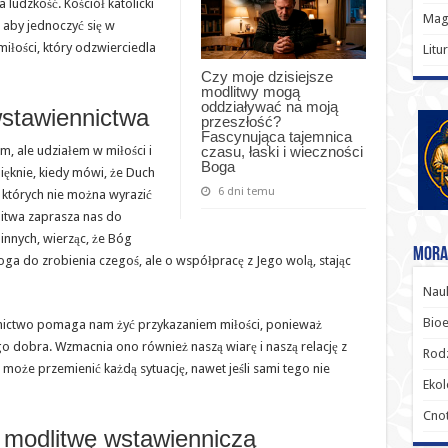
 ludzkość. Kościół katolicki
Magi
 aby jednoczyć się w
 miłości, który odzwierciedla
Litu
Czy moje dzisiejsze
modlitwy mogą
oddziaływać na moją
wstawiennictwa
przeszłość?
Fascynująca tajemnica
m, ale udziałem w miłości i
czasu, łaski i wieczności
Boga
ięknie, kiedy mówi, że Duch
6 dni temu
, których nie można wyrazić
litwa zaprasza nas do
 innych, wierząc, że Bóg
Moral
Boga do zrobienia czegoś, ale o współpracę z Jego wolą, stając
Nauk
Bioe
nictwo pomaga nam żyć przykazaniem miłości, ponieważ
o dobra. Wzmacnia ono również naszą wiarę i naszą relację z
Rodz
oże przemienić każdą sytuację, nawet jeśli sami tego nie
Ekol
Cnot
ć modlitwę wstawienniczą