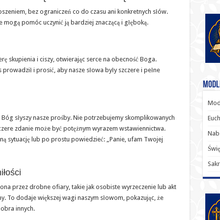
szeniem, bez ograniczeń co do czasu ani konkretnych słów.
re mogą pomóc uczynić ją bardziej znaczącą i głęboką.
 skupienia i ciszy, otwierając serce na obecność Boga.
rowadził i prosić, aby nasze słowa były szczere i pełne
Modl
Modl
 Bóg słyszy nasze prośby. Nie potrzebujemy skomplikowanych
Euch
zczere zdanie może być potężnym wyrazem wstawiennictwa.
Nab
ą sytuację lub po prostu powiedzieć: „Panie, ufam Twojej
Świę
Sakr
iłości
 przez drobne ofiary, takie jak osobiste wyrzeczenie lub akt
imy. To dodaje większej wagi naszym słowom, pokazując, że
dobra innych.