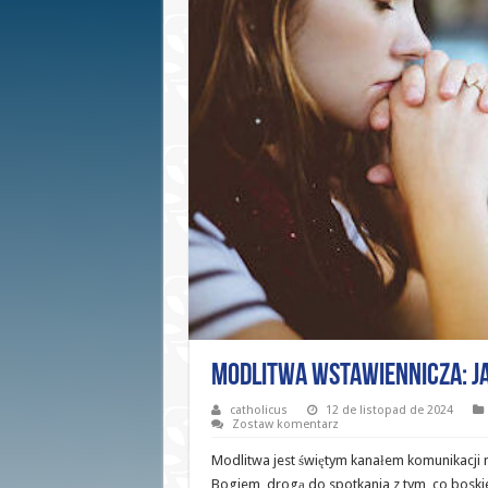
Modlitwa wstawiennicza: Jak
catholicus
12 de listopad de 2024
Zostaw komentarz
Modlitwa jest świętym kanałem komunikacji 
Bogiem, drogą do spotkania z tym, co boski