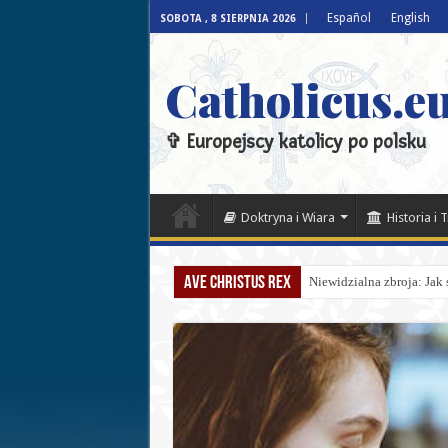
Español
English
SOBOTA , 8 SIERPNIA 2026
Catholicus.eu
✞ Europejscy katolicy po polsku
Doktryna i Wiara
Historia i 
Ave Christus Rex
Niewidzialna zbroja: Jak