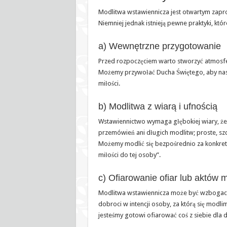
Modlitwa wstawiennicza jest otwartym zapro
Niemniej jednak istnieją pewne praktyki, któ
a) Wewnętrzne przygotowanie
Przed rozpoczęciem warto stworzyć atmosferę
Możemy przywołać Ducha Świętego, aby nas p
miłości.
b) Modlitwa z wiarą i ufnością
Wstawiennictwo wymaga głębokiej wiary, że
przemówień ani długich modlitw; proste, s
Możemy modlić się bezpośrednio za konkretn
miłości do tej osoby”.
c) Ofiarowanie ofiar lub aktów m
Modlitwa wstawiennicza może być wzbogacona
dobroci w intencji osoby, za którą się modl
jesteśmy gotowi ofiarować coś z siebie dla 