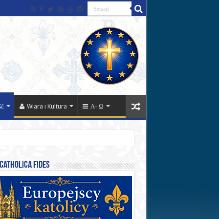
ść
Wiara i Kultura
Α- Ω
catholica fides