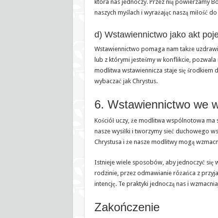
która nas jednoczy. Przez nią powierzamy Bog
naszych myślach i wyrażając naszą miłość do
d) Wstawiennictwo jako akt poj
Wstawiennictwo pomaga nam także uzdrawiać z
lub z którymi jesteśmy w konflikcie, pozwala
modlitwa wstawiennicza staje się środkiem 
wybaczać jak Chrystus.
6. Wstawiennictwo we w
Kościół uczy, że modlitwa wspólnotowa ma 
nasze wysiłki i tworzymy sieć duchowego wsp
Chrystusa i że nasze modlitwy mogą wzmacni
Istnieje wiele sposobów, aby jednoczyć się
rodzinie, przez odmawianie różańca z przyj
intencję. Te praktyki jednoczą nas i wzmacnia
Zakończenie