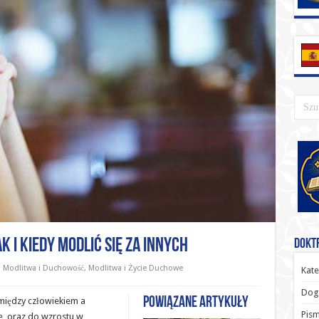
 i kiedy modlić się za innych
Doktr
Modlitwa i Duchowość
,
Modlitwa i Życie Duchowe
Kate
Dog
Powiązane artykuły
między człowiekiem a
Pism
e, oraz do wzrostu w