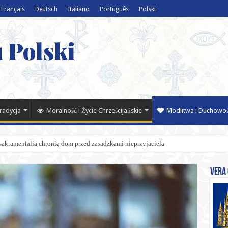
Français
Deutsch
Italiano
Português
Polski
 Polski
Tradycja
Moralność i Życie Chrześcijańskie
Modlitwa i Duchowo
 sakramentalia chronią dom przed zasadzkami nieprzyjaciela
Vera 