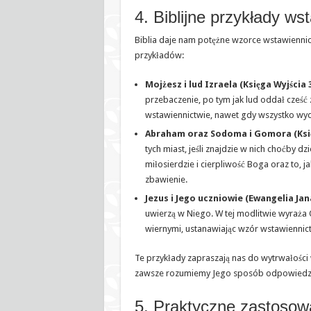
4. Biblijne przykłady ws
Biblia daje nam potężne wzorce wstawienni
przykładów:
Mojżesz i lud Izraela (Księga Wyjścia 
przebaczenie, po tym jak lud oddał cześć
wstawiennictwie, nawet gdy wszystko wyda
Abraham oraz Sodoma i Gomora (Księ
tych miast, jeśli znajdzie w nich choćby 
miłosierdzie i cierpliwość Boga oraz to, 
zbawienie.
Jezus i Jego uczniowie (Ewangelia Jan
uwierzą w Niego. W tej modlitwie wyraża 
wiernymi, ustanawiając wzór wstawiennict
Te przykłady zapraszają nas do wytrwałości w 
zawsze rozumiemy Jego sposób odpowiedzi
5. Praktyczne zastosow