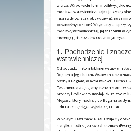
wierze. Wśród wielu form modlitwy, jakie ucz
modlitwa wstawiennicza zajmuje szczególne 
naprawdę oznacza, aby wstawiać się za innyc
powinniśmy to robić? W tym artykule przyj
modlitwy wstawienniczej, jej znaczeniu w ży
możemy ją stosować w codziennym życiu.
1. Pochodzenie i znacze
wstawienniczej
Od początku historii biblijnej wstawiennictwo
Bogiem a Jego ludem. Wstawianie się oznac
osobą a Bogiem, w akcie miłości i zaufania
Testamencie znajdujemy liczne historie, w kt
prorocy i królowie wstawiają się za swoim l
Mojżesz, który modli się do Boga na pustyni
ludu Izraela (Księga Wyjścia 32,11-14).
W Nowym Testamencie Jezus staje się dosko
nie tylko modli się za swoich uczniów (Ewange