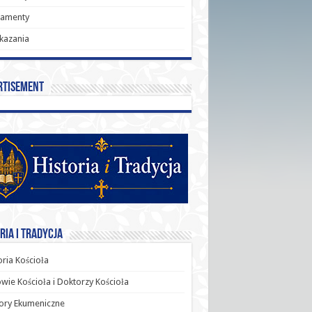
ramenty
kazania
rtisement
ria i Tradycja
oria Kościoła
wie Kościoła i Doktorzy Kościoła
ory Ekumeniczne