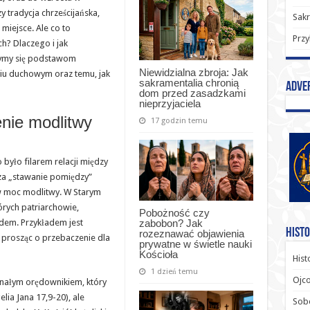
y tradycja chrześcijańska,
Sak
miejsce. Ale co to
Przy
h? Dlaczego i jak
rzymy się podstawom
Niewidzialna zbroja: Jak
ciu duchowym oraz temu, jak
sakramentalia chronią
Adve
dom przed zasadzkami
nieprzyjaciela
nie modlitwy
17 godzin temu
 było filarem relacji między
za „stawanie pomiędzy”
 w moc modlitwy. W Starym
órych patriarchowie,
Pobożność czy
zabobon? Jak
udem. Przykładem jest
Histo
rozeznawać objawienia
, prosząc o przebaczenie dla
prywatne w świetle nauki
Kościoła
Hist
1 dzień temu
Ojco
nałym orędownikiem, który
lia Jana 17,9-20), ale
Sob