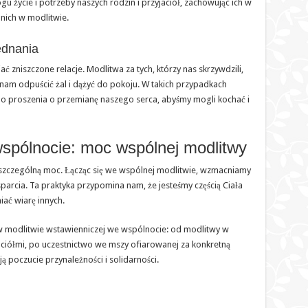
u życie i potrzeby naszych rodzin i przyjaciół, zachowując ich w
 nich w modlitwie.
ednania
niszczone relacje. Modlitwa za tych, którzy nas skrzywdzili,
 nam odpuścić żal i dążyć do pokoju. W takich przypadkach
do proszenia o przemianę naszego serca, abyśmy mogli kochać i
spólnocie: moc wspólnej modlitwy
szczególną moc. Łącząc się we wspólnej modlitwie, wzmacniamy
arcia. Ta praktyka przypomina nam, że jesteśmy częścią Ciała
ać wiarę innych.
 w modlitwie wstawienniczej we wspólnocie: od modlitwy w
aciółmi, po uczestnictwo we mszy ofiarowanej za konkretną
ją poczucie przynależności i solidarności.