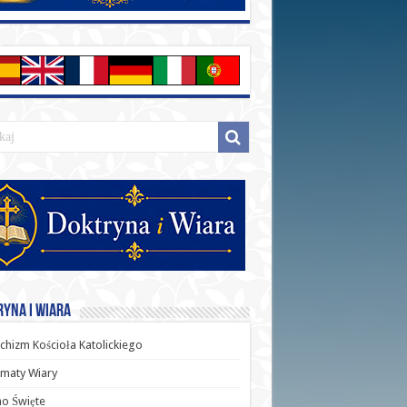
yna i Wiara
chizm Kościoła Katolickiego
maty Wiary
o Święte