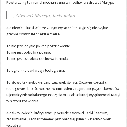
Powtarzamy to niemal mechanicznie w modlitwie Zdrowaś Maryjo:
„Zdrowaś Maryjo, łaski pełna…”
Ale niewielu ludzi wie, że za tym wyrażeniem kryje się niezwykłe
greckie słowo:
Kecharitomene
.
To nie jest jedynie piękne pozdrowienie.
To nie jest pobożna poezja.
To nie jest ozdobna duchowa formuła.
To ogromna deklaracja teologiczna.
To słowo tak głębokie, że przez wieki święci, Ojcowie Kościoła,
teologowie i bibliści widzieli w nim jeden z najmocniejszych dowodów
tajemnicy Niepokalanego Poczęcia oraz absolutnej wyjątkowości Maryi
w historii zbawienia.
A dziś, w świecie, który utracił poczucie czystości, łaski i sacrum,
zrozumienie „Kecharitomene” jest bardziej pilne niż kiedykolwiek
wcześniej.