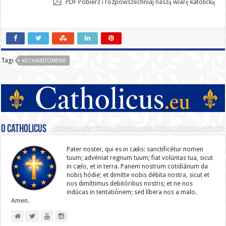
PDF Pobierz i rozpowszechniaj naszą wiarę katolicką
Tagi
KECHARITOMENE
O catholicus
Pater noster, qui es in cælis: sanc­ti­ficétur nomen
tuum; advéniat regnum tuum; fiat volúntas tua, sicut
in cælo, et in terra. Panem nostrum cotidiánum da
nobis hódie; et dimítte nobis débita nostra, sicut et
nos dimíttimus debitóribus nostris; et ne nos
indúcas in ten­ta­tiónem; sed líbera nos a malo.
Amen.