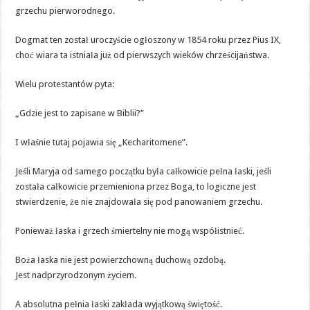
grzechu pierworodnego.
Dogmat ten został uroczyście ogłoszony w 1854 roku przez Pius IX,
choć wiara ta istniała już od pierwszych wieków chrześcijaństwa.
Wielu protestantów pyta:
„Gdzie jest to zapisane w Biblii?”
I właśnie tutaj pojawia się „Kecharitomene”.
Jeśli Maryja od samego początku była całkowicie pełna łaski, jeśli
została całkowicie przemieniona przez Boga, to logiczne jest
stwierdzenie, że nie znajdowała się pod panowaniem grzechu.
Ponieważ łaska i grzech śmiertelny nie mogą współistnieć.
Boża łaska nie jest powierzchowną duchową ozdobą.
Jest nadprzyrodzonym życiem.
A absolutna pełnia łaski zakłada wyjątkową świętość.