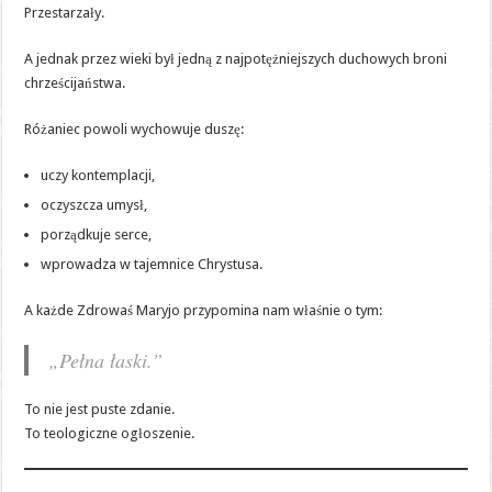
Przestarzały.
A jednak przez wieki był jedną z najpotężniejszych duchowych broni
chrześcijaństwa.
Różaniec powoli wychowuje duszę:
uczy kontemplacji,
oczyszcza umysł,
porządkuje serce,
wprowadza w tajemnice Chrystusa.
A każde Zdrowaś Maryjo przypomina nam właśnie o tym:
„Pełna łaski.”
To nie jest puste zdanie.
To teologiczne ogłoszenie.