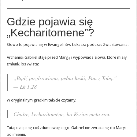
Gdzie pojawia się
„Kecharitomene”?
Słowo to pojawia się w Ewangelii św. Łukasza podczas Zwiastowania.
Archanioł Gabriel staje przed Maryją i wypowiada słowa, które miały
zmienić los świata:
„Bądź pozdrowiona, pełna łaski, Pan z Tobą.”
— Łk 1,28
W oryginalnym greckim tekście czytamy:
Chaîre, kecharitoméne, ho Kyrios meta sou.
Tutaj dzieje się coś zdumiewającego: Gabriel nie zwraca się do Maryi
po imieniu.