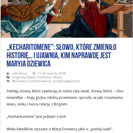
„Kecharitomene”: Słowo, które zmieniło
historię… i ujawnia, kim naprawdę jest
Maryja Dziewica
catholicus
11 de maj de 2026
Dogmaty Wiary
,
Doktryna i Wiara
„Kecharitomene”:
Możliwość komentowania
została wyłączona
Słowo,
które
Istnieją słowa, które zawierają w sobie cały świat. Słowa, które – choć
zmieniło
historię…
niewielkie – kryją głębię zdolną przemienić sposób, w jaki rozumiemy
i
wiarę, łaskę i naszą relację z Bogiem.
ujawnia,
kim
naprawdę
jest
„Kecharitomene” jest jednym z nich.
Maryja
Dziewica
Wielu katolików słyszało o Maryi Dziewicy jako o „pełnej łaski”.