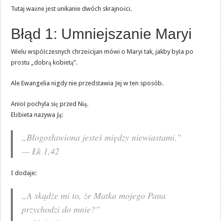
Tutaj ważne jest unikanie dwóch skrajności.
Błąd 1: Umniejszanie Maryi
Wielu współczesnych chrześcijan mówi o Maryi tak, jakby była po
prostu „dobrą kobietą”.
Ale Ewangelia nigdy nie przedstawia Jej w ten sposób.
Anioł pochyla się przed Nią.
Elżbieta nazywa Ją:
„Błogosławiona jesteś między niewiastami.”
— Łk 1,42
I dodaje:
„A skądże mi to, że Matka mojego Pana
przychodzi do mnie?”