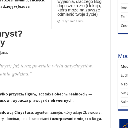
rozeznawaniu, zachęcić
wyjaśnia, dlaczego Bóg
dopuszcza zło (i lekcja,
nadzieję w Jezusa
Rodz
która może na zawsze
odmienić twoje życie)
Ekol
1 tydzień temu
Cnot
hryst?
ny
Jana:
Mod
chryst; już teraz powstało wielu antychrystów.
Modl
tatnia godzina.”
Euch
Nab
Świę
tylko przyszłą figurą
, lecz także
obecną realnością
—
sowi, wypacza prawdę i dzieli wiernych
.
Sakr
ladowcą Chrystusa
, agentem zamętu, który udaje Zbawiciela,
ry, dominacja nad sumieniami i
uzurpowanie miejsca Boga
.