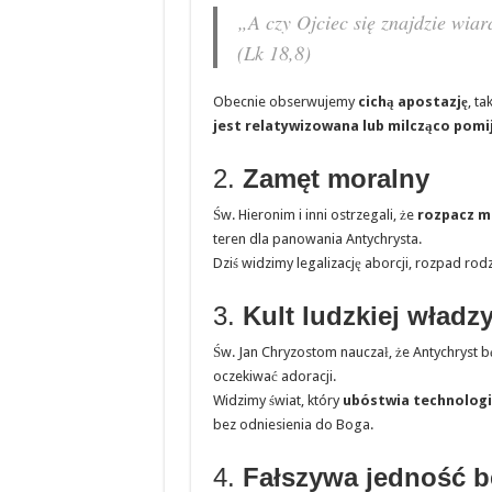
„A czy Ojciec się znajdzie wiar
(Lk 18,8)
Obecnie obserwujemy
cichą apostazję
, t
jest relatywizowana lub milcząco pomi
2.
Zamęt moralny
Św. Hieronim i inni ostrzegali, że
rozpacz m
teren dla panowania Antychrysta.
Dziś widzimy legalizację aborcji, rozpad rod
3.
Kult ludzkiej władz
Św. Jan Chryzostom nauczał, że Antychryst 
oczekiwać adoracji.
Widzimy świat, który
ubóstwia technologi
bez odniesienia do Boga.
4.
Fałszywa jedność b