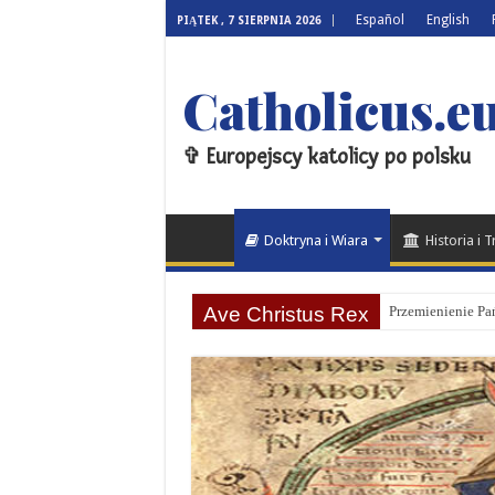
Español
English
PIĄTEK , 7 SIERPNIA 2026
Catholicus.eu
✞ Europejscy katolicy po polsku
Doktryna i Wiara
Historia i 
Ave Christus Rex
Przemienienie Pań