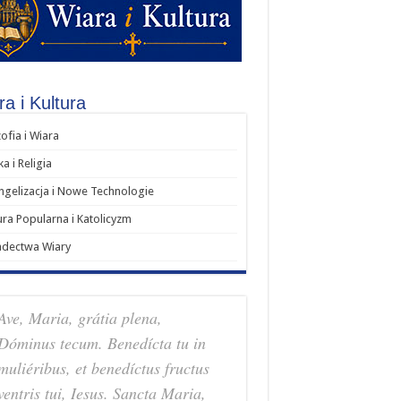
a i Kultura
zofia i Wiara
a i Religia
gelizacja i Nowe Technologie
ura Popularna i Katolicyzm
adectwa Wiary
Ave, Maria, grátia plena,
Dóminus tecum. Benedícta tu in
muliéribus, et benedíctus fructus
ventris tui, Iesus. Sancta Maria,