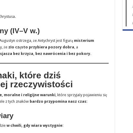
hrystusa.
ny (IV–V w.)
ugustyn ostrzega, że Antychryst jest figurą
misterium
zy, że
zło często przybiera pozory dobra
, a
sjasza bez krzyża, bez nawrócenia i bez pokory
.
aki, które dziś
ej rzeczywistości
, moralne i religijne warunki
, które sprzyjały pojawieniu się
ele z tych znaków
bardzo przypomina nasz czas
:
iary
dzie
w chwili, gdy wiara wystygnie
: