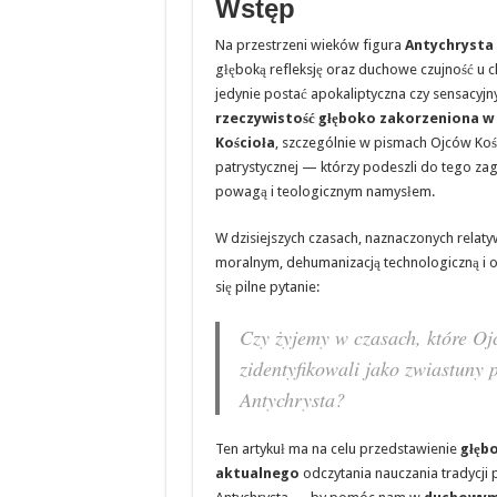
Wstęp
Na przestrzeni wieków figura
Antychrysta
głęboką refleksję oraz duchowe czujność u chr
jedynie postać apokaliptyczna czy sensacyjny
rzeczywistość głęboko zakorzeniona w P
Kościoła
, szczególnie w pismach Ojców Koś
patrystycznej — którzy podeszli do tego z
powagą i teologicznym namysłem.
W dzisiejszych czasach, naznaczonych rela
moralnym, dehumanizacją technologiczną i o
się pilne pytanie:
Czy żyjemy w czasach, które Oj
zidentyfikowali jako zwiastuny
Antychrysta?
Ten artykuł ma na celu przedstawienie
głęb
aktualnego
odczytania nauczania tradycji 