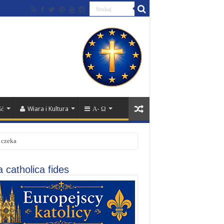
ść
Wiara i Kultura
Α- Ω
 czeka
 catholica fides