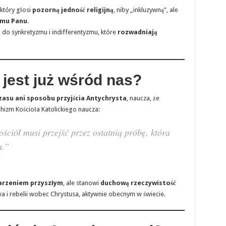
który głosi
pozorną jedność religijną
, niby „inkluzywną”, ale
emu Panu
.
 do synkretyzmu i indifferentyzmu, które
rozwadniają
 jest już wśród nas?
czasu ani sposobu przyjścia Antychrysta
, naucza, że
chizm Kościoła Katolickiego naucza:
ciół musi przejść przez ostatnią próbę, która
h.”
darzeniem przyszłym
, ale stanowi
duchową rzeczywistość
i rebelii wobec Chrystusa, aktywnie obecnym w świecie.