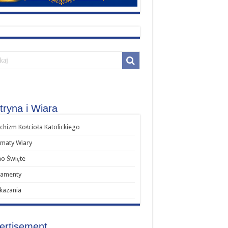
tryna i Wiara
chizm Kościoła Katolickiego
maty Wiary
o Święte
ramenty
kazania
ertisement