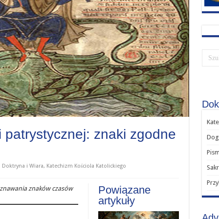
Dok
Kate
i patrystycznej: znaki zgodne
Dog
Pism
Doktryna i Wiara
,
Katechizm Kościoła Katolickiego
Sak
Przy
Powiązane
zeznawania znaków czasów
artykuły
Adv