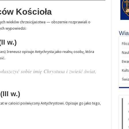
ców Kościoła
ych wieków chrześcijaństwa — obszernie rozprawiali o
zych wypowiedzi:
Wiar
II w.)
Filo
s) Ireneusz opisuje Antychrysta jako realną osobę, która
Nauk
ość.
Ewan
właszczyć sobie imię Chrystusa i zwieść świat,
Kult
Świ
III w.)
ktat w całości poświęcony Antychrystowi. Opisuje go jako tego,