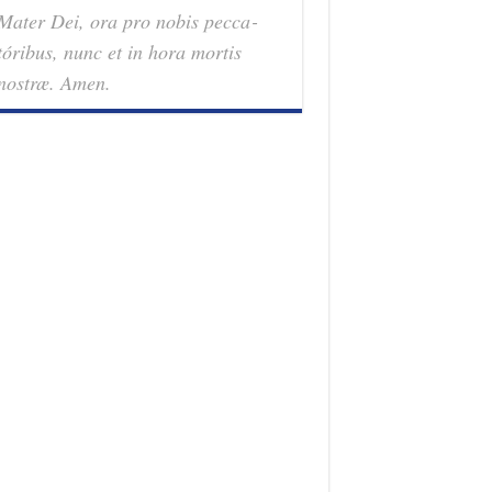
Mater Dei, ora pro nobis pec­ca­
tóribus, nunc et in hora mortis
nostræ. Amen.