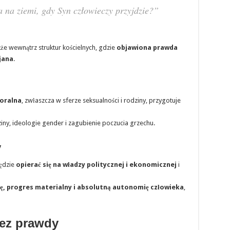
a na ziemi, gdy Syn człowieczy przyjdzie?”
akże wewnątrz struktur kościelnych, gdzie
objawiona prawda
jana
.
oralna
, zwłaszcza w sferze seksualności i rodziny, przygotuje
ziny, ideologie gender i zagubienie poczucia grzechu.
y
będzie
opierać się na władzy politycznej i ekonomicznej
i
ę, progres materialny i absolutną autonomię człowieka
,
ez prawdy