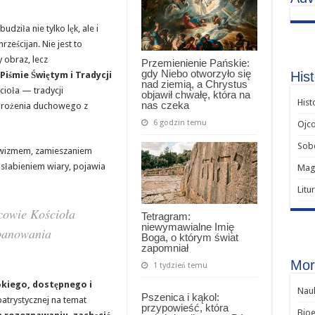
budziła nie tylko lęk, ale i
ześcijan. Nie jest to
 obraz, lecz
Przemienienie Pańskie:
gdy Niebo otworzyło się
Hist
iśmie Świętym i Tradycji
nad ziemią, a Chrystus
cioła — tradycji
objawił chwałę, która na
Hist
nas czeka
agrożenia duchowego z
6 godzin temu
Ojco
Sob
tywizmem, zamieszaniem
słabieniem wiary, pojawia
Magi
Litu
cowie Kościoła
Tetragram:
niewymawialne Imię
 panowania
Boga, o którym świat
zapomniał
Mor
1 tydzień temu
okiego, dostępnego i
Nauk
Pszenica i kąkol:
patrystycznej na temat
przypowieść, która
Bioe