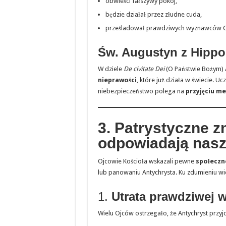
obwieści fałszywy pokój,
będzie działał przez złudne cuda,
prześladował prawdziwych wyznawców C
Św. Augustyn z Hippo
W dziele
De civitate Dei
(O Państwie Bożym) A
nieprawości
, które już działa w świecie. Uc
niebezpieczeństwo polega na
przyjęciu me
3. Patrystyczne zn
odpowiadają nasz
Ojcowie Kościoła wskazali pewne
społeczne
lub panowaniu Antychrysta. Ku zdumieniu wi
1.
Utrata prawdziwej w
Wielu Ojców ostrzegało, że Antychryst przyj