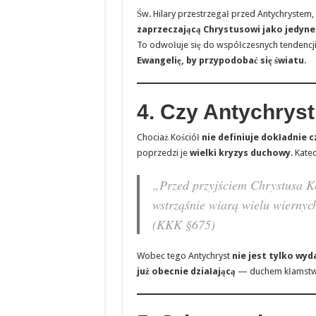
Św. Hilary przestrzegał przed Antychrystem, 
zaprzeczającą Chrystusowi jako jedyn
To odwołuje się do współczesnych tendencji
Ewangelię, by przypodobać się światu
.
4. Czy Antychryst
Chociaż Kościół
nie definiuje dokładnie 
poprzedzi je
wielki kryzys duchowy
. Kate
„Przed przyjściem Chrystusa Koś
wstrząśnie wiarą wielu wiernyc
(KKK §675)
Wobec tego Antychryst
nie jest tylko wy
już obecnie działającą
— duchem kłamstwa 