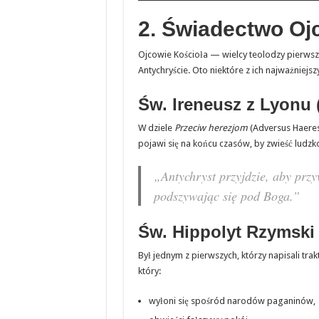
2. Świadectwo Oj
Ojcowie Kościoła — wielcy teolodzy pierwsz
Antychryście. Oto niektóre z ich najważniejs
Św. Ireneusz z Lyonu (
W dziele
Przeciw herezjom
(Adversus Haerese
pojawi się na końcu czasów, by zwieść ludzk
„Antychryst przyjdzie, aby przy
podszywając się pod Boga.”
Św. Hippolyt Rzymski (
Był jednym z pierwszych, którzy napisali tra
który:
wyłoni się spośród narodów paganinów,