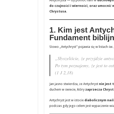
Antychrysta — by pomóc nam w
duchowym 
do czujności i wierności, oraz umocnić 
Chrystusa
.
1. Kim jest Antyc
Fundament biblij
Słowo „Antychryst” pojawia się w listach św. 
„Słyszeliście, że przyjdzie anty
Po tym poznajemy, że jest to os
(1 J 2,18)
Jan jasno stwierdza, że Antychryst
nie jest 
duchem w świecie, który
zaprzecza Chrystu
Antychryst jest w istocie
diabolicznym naś
podczas gdy jego celem jest wypaczenie wia