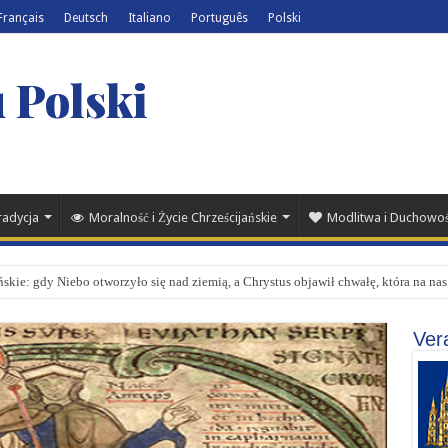
Français
Deutsch
Italiano
Português
Polski
 Polski
Tradycja
Moralność i Życie Chrześcijańskie
Modlitwa i Duchowo
skie: gdy Niebo otworzyło się nad ziemią, a Chrystus objawił chwałę, która na nas
Vera