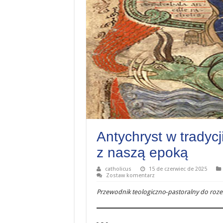
Antychryst w tradycj
z naszą epoką
catholicus
15 de czerwiec de 2025
Zostaw komentarz
Przewodnik teologiczno‑pastoralny do ro