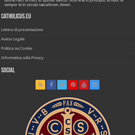
Glória Patri, et Fílio, et Spirítui Sancto. Sicut erat in princípio, et nunc et
semper et in sǽcula sæculórum. Amen.
Catholicus.eu
Lettera di presentazione
Avviso Legale
Politica sui Cookie
Informativa sulla Privacy
Social