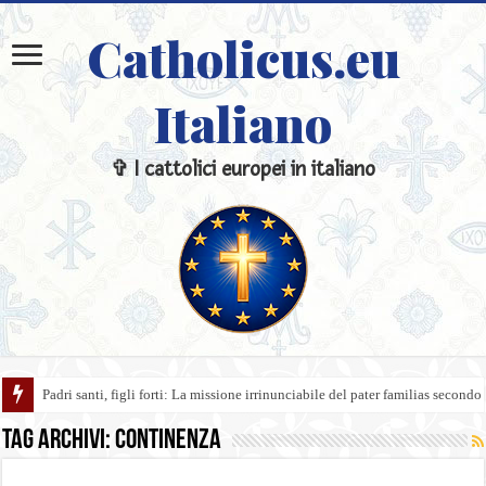
Catholicus.eu
Italiano
✞ I cattolici europei in italiano
Padri santi, figli forti: La missione irrinunciabile del pater familias secondo
Tag Archivi:
continenza