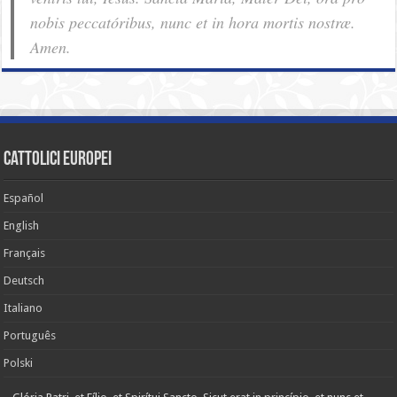
nobis pec­ca­tóribus, nunc et in hora mortis nostræ.
Amen.
cattolici europei
Español
English
Français
Deutsch
Italiano
Português
Polski