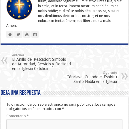
tuum; advéniat regnum tuum; fiat volúntas tua, sicut
in cælo, et in terra. Panem nostrum cotidiánum da
nobis hódie; et dimítte nobis débita nostra, sicut et
nos dimíttimus debitóribus nostris; et ne nos
indúcas in ten­ta­tiónem; sed líbera nos a malo.
Amen.
Anterior
El Anillo del Pescador: Símbolo
de Autoridad, Servicio y Fidelidad
en la Iglesia Católica
Siguiente
Cónclave: Cuando el Espíritu
Santo Habla en la Iglesia
Deja una respuesta
Tu dirección de correo electrónico no será publicada.
Los campos
obligatorios están marcados con
*
Comentario
*