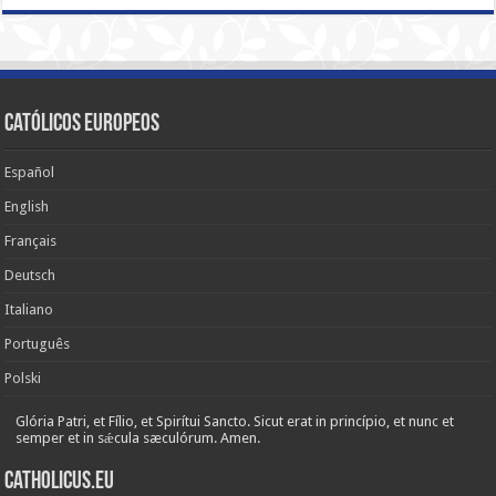
Católicos Europeos
Español
English
Français
Deutsch
Italiano
Português
Polski
Glória Patri, et Fílio, et Spirítui Sancto. Sicut erat in princípio, et nunc et
semper et in sǽcula sæculórum. Amen.
Catholicus.eu