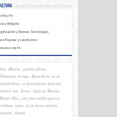
Cultura
sofía y Fe
cia y Religión
gelización y Nuevas Tecnologías
ura Popular y Catolicismo
imonios de Fe
Ave, Maria, grátia plena,
Dóminus tecum. Benedícta tu in
muliéribus, et benedíctus fructus
ventris tui, Iesus. Sancta Maria,
Mater Dei, ora pro nobis pec­ca­
tóribus, nunc et in hora mortis
nostræ. Amen.