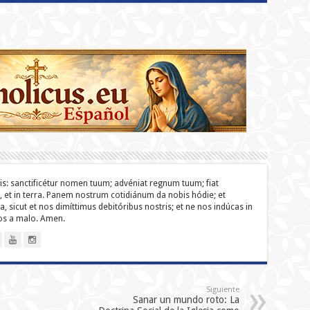
lis: sanc­ti­ficétur nomen tuum; advéniat regnum tuum; fiat
o, et in terra. Panem nostrum cotidiánum da nobis hódie; et
a, sicut et nos dimíttimus debitóribus nostris; et ne nos indúcas in
nos a malo. Amen.
Siguiente
Sanar un mundo roto: La