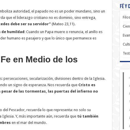
Fé y 
simboliza autoridad, el papado no es un poder mundano, sino un
Filo
rda que el liderazgo cristiano no es dominio, sino entrega,
tedes debe ser su servidor”
(Mateo 23,11).
Cien
n de humildad
: Cuando un Papa muere o renuncia, el anillo es
Evan
oder humano es pasajero y que lo único que permanece es
Cult
Test
Fe en Medio de los
persecuciones, secularización, divisiones dentro de la Iglesia.
siendo un signo de esperanza. Nos recuerda que
Cristo es
 a pesar de las tormentas, las puertas del infierno no
lo del Pescador, recuerda lo que representa: no solo su
 la Iglesia. Y, más importante aún, recuerda que
tú también
ombres
en el mar del mundo.