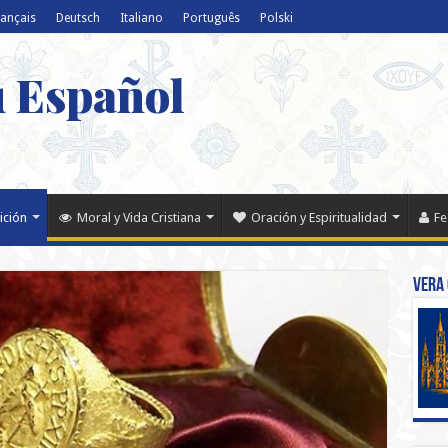
rançais
Deutsch
Italiano
Português
Polski
u Español
ición
Moral y Vida Cristiana
Oración y Espiritualidad
Fe
Vera 