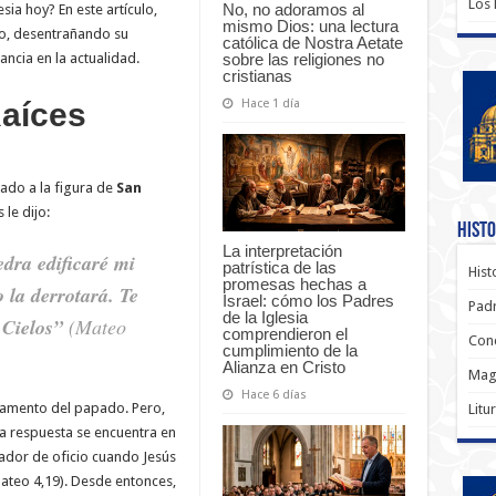
Los
No, no adoramos al
esia hoy? En este artículo,
mismo Dios: una lectura
o, desentrañando su
católica de Nostra Aetate
sobre las religiones no
ancia en la actualidad.
cristianas
Hace 1 día
aíces
gado a la figura de
San
s le dijo:
Histo
La interpretación
edra edificaré mi
patrística de las
Hist
promesas hechas a
o la derrotará. Te
Israel: cómo los Padres
Padr
de la Iglesia
 Cielos”
(Mateo
comprendieron el
Conc
cumplimiento de la
Alianza en Cristo
Magi
Hace 6 días
ndamento del papado. Pero,
Litu
La respuesta se encuentra en
cador de oficio cuando Jesús
ateo 4,19). Desde entonces,