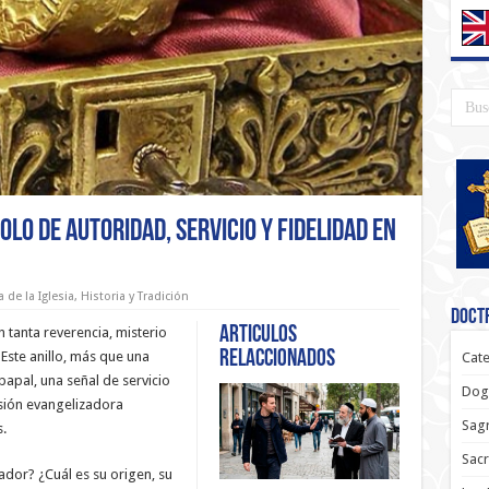
olo de Autoridad, Servicio y Fidelidad en
a de la Iglesia
,
Historia y Tradición
Doctr
Articulos
 tanta reverencia, misterio
relaccionados
 Este anillo, más que una
Cate
apal, una señal de servicio
Dog
isión evangelizadora
Sagr
.
Sac
ador? ¿Cuál es su origen, su