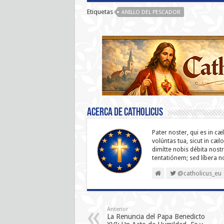
Etiquetas
ANILLO DEL PESCADOR
Acerca de catholicus
Pater noster, qui es in cæ
volúntas tua, sicut in cæl
dimítte nobis débita nostr
ten­ta­tiónem; sed líbera 
@catholicus_eu
Anterior
La Renuncia del Papa Benedicto