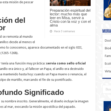
núa esta misión de pescar
Preparación espiritual del
lector: mucho más que
leer en Misa, servir a
ión del
Cristo con la voz y con el
alma
or
Moral
Hace 3 semanas
ad se remonta al mundo
Doct
 anillos desde al menos el
 como lo conocemos, aparece documentado en el siglo XIII,
Bioé
 (1265-1268).
Fami
r tenía una función muy práctica:
servía como sello oficial
Ecol
anillo era único y, al fallecer un Papa, el anillo era destruido
Virt
se ha mantenido hasta hoy: cuando un Papa muere o renuncia, el
lpe de martillo, marcando el fin de su pontificado.
ofundo Significado
 su nombre inscrito. Generalmente, el diseño incluye la imagen
es al mar, evocando la misión apostólica del papado.