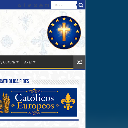
 y Cultura
Α- Ω
Catholica Fides