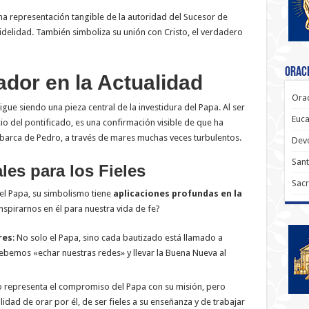
una representación tangible de la autoridad del Sucesor de
idelidad. También simboliza su unión con Cristo, el verdadero
Oraci
ador en la Actualidad
Orac
igue siendo una pieza central de la investidura del Papa. Al ser
Euca
o del pontificado, es una confirmación visible de que ha
a barca de Pedro, a través de mares muchas veces turbulentos.
Dev
Sant
les para los Fieles
Sacr
del Papa, su simbolismo tiene
aplicaciones profundas en la
pirarnos en él para nuestra vida de fe?
res
: No solo el Papa, sino cada bautizado está llamado a
debemos «echar nuestras redes» y llevar la Buena Nueva al
llo representa el compromiso del Papa con su misión, pero
dad de orar por él, de ser fieles a su enseñanza y de trabajar