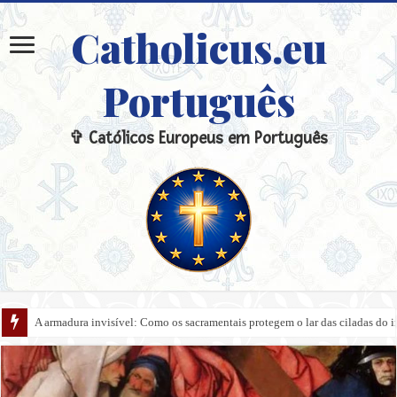
Catholicus.eu
Português
✞ Católicos Europeus em Português
A armadura invisível: Como os sacramentais protegem o lar das ciladas do 