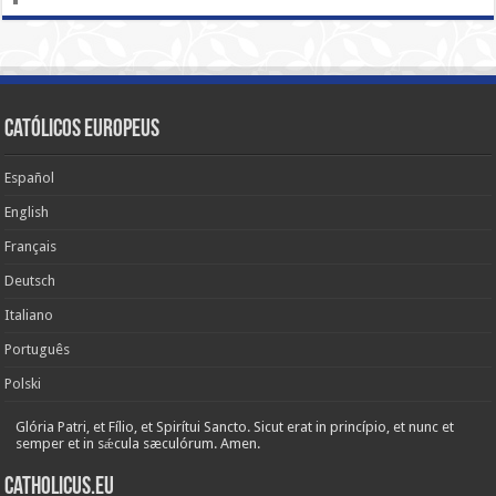
Católicos Europeus
Español
English
Français
Deutsch
Italiano
Português
Polski
Glória Patri, et Fílio, et Spirítui Sancto. Sicut erat in princípio, et nunc et
semper et in sǽcula sæculórum. Amen.
Catholicus.eu