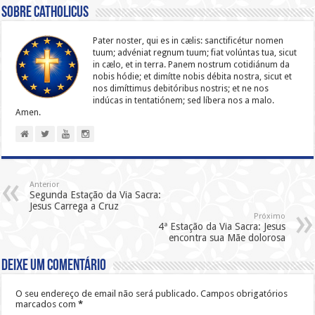
Sobre catholicus
Pater noster, qui es in cælis: sanc­ti­ficétur nomen
tuum; advéniat regnum tuum; fiat volúntas tua, sicut
in cælo, et in terra. Panem nostrum cotidiánum da
nobis hódie; et dimítte nobis débita nostra, sicut et
nos dimíttimus debitóribus nostris; et ne nos
indúcas in ten­ta­tiónem; sed líbera nos a malo.
Amen.
Anterior
Segunda Estação da Via Sacra:
Jesus Carrega a Cruz
Próximo
4ª Estação da Via Sacra: Jesus
encontra sua Mãe dolorosa
Deixe um comentário
O seu endereço de email não será publicado.
Campos obrigatórios
marcados com
*