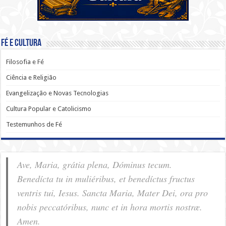
Fé e Cultura
Filosofia e Fé
Ciência e Religião
Evangelização e Novas Tecnologias
Cultura Popular e Catolicismo
Testemunhos de Fé
Ave, Maria, grátia plena, Dóminus tecum.
Benedícta tu in muliéribus, et benedíctus fructus
ventris tui, Iesus. Sancta Maria, Mater Dei, ora pro
nobis pec­ca­tóribus, nunc et in hora mortis nostræ.
Amen.