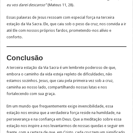
eu vos darei descanso”
(Mateus 11, 28).
Essas palavras de Jesus ressoam com especial força na terceira
estação da Via Sacra. Ele, que caiu sob o peso da cruz, nos convida a ir
até Ele com nossos próprios fardos, prometendo-nos alívio e
conforto.
Conclusão
A terceira estação da Via Sacra é um lembrete poderoso de que,
embora o caminho da vida esteja repleto de dificuldades, não
estamos sozinhos. Jesus, que caiu pela primeira vez sob a cruz,
caminha ao nosso lado, compartilhando nossas lutas e nos
fortalecendo com sua graça.
Em um mundo que frequentemente exige invencibilidade, essa
estação nos ensina que a verdadeira força reside na humildade, na
perseverança e na confiança em Deus. Que a meditação sobre essa
estação nos inspire a nos levantarmos de nossas quedas e seguir em
frente, com a certeza de que, em Cristo, cada cruz tem um significado