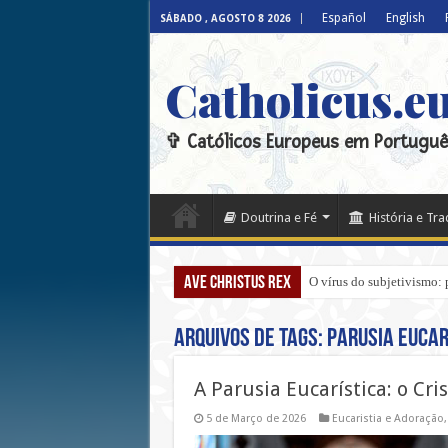
Español
English
SÁBADO , AGOSTO 8 2026
Catholicus.e
✞ Católicos Europeus em Portuguê
Doutrina e Fé
História e Tr
Ave Christus Rex
O vírus do subjetivismo: 
Arquivos de tags:
Parusia Eucar
A Parusia Eucarística: o Cr
5 de Março de 2026
Eucaristia e Adoração