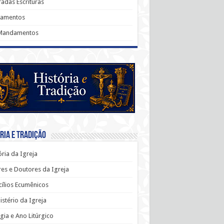
adas Escrituras
ramentos
Mandamentos
ria e Tradição
ória da Igreja
es e Doutores da Igreja
ílios Ecumênicos
stério da Igreja
rgia e Ano Litúrgico