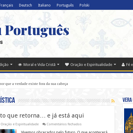
Français
Deutsch
Italiano
Português
Polski
u Português
s
adição
Moral e Vida Cristã
Oração e Espiritualidade
Fé e
por que a verdade existe fora da sua cabeça
ística
Vera 
isto que retorna… e já está aqui
em
,
Oração e Espiritualidade
Comentários fechados
A
Parusia
Vivemos obcecados pelo futuro. O que acontecerá