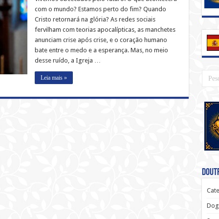
Eucarística:
com o mundo? Estamos perto do fim? Quando
o
Cristo
Cristo retornará na glória? As redes sociais
que
fervilham com teorias apocalípticas, as manchetes
retorna…
e
anunciam crise após crise, e o coração humano
já
está
bate entre o medo e a esperança. Mas, no meio
aqui
desse ruído, a Igreja …
Leia mais »
Doutr
Cate
Dog