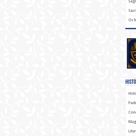
Sagr
Sac
Os 
Histó
Hist
Padr
Conc
Magi
Litu