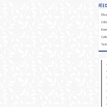
Fé e 
Filo
Ciên
Evan
Cult
Tes