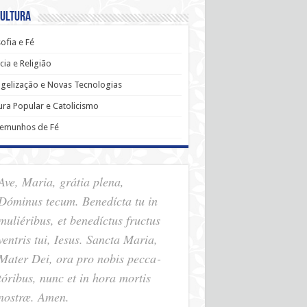
Cultura
sofia e Fé
cia e Religião
gelização e Novas Tecnologias
ura Popular e Catolicismo
temunhos de Fé
Ave, Maria, grátia plena,
Dóminus tecum. Benedícta tu in
muliéribus, et benedíctus fructus
ventris tui, Iesus. Sancta Maria,
Mater Dei, ora pro nobis pec­ca­
tóribus, nunc et in hora mortis
nostræ. Amen.