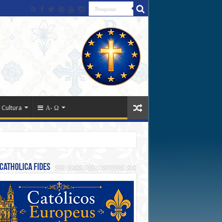
 Cultura
Α- Ω
Catholica Fides