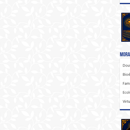
Moral
Dout
Bio
Famí
Ecol
Virt