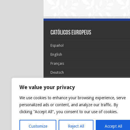
Católicos Europeus
Español
English
Français
Deutsch
Italiano
We value your privacy
Português
We use cookies to enhance your browsing experience, serve
Polski
personalized ads or content, and analyze our traffic. By
Glória Patri, et Fílio, et Spirítui Sancto. Sicut era
clicking "Accept All", you consent to our use of cookies.
princípio, et nunc et semper et in sǽcula
sæculórum. Amen.
Customize
Reject All
Accept All