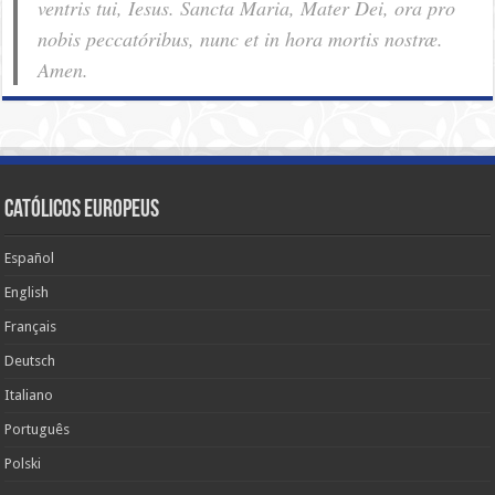
ventris tui, Iesus. Sancta Maria, Mater Dei, ora pro
nobis pec­ca­tóribus, nunc et in hora mortis nostræ.
Amen.
Católicos Europeus
Español
English
Français
Deutsch
Italiano
Português
Polski