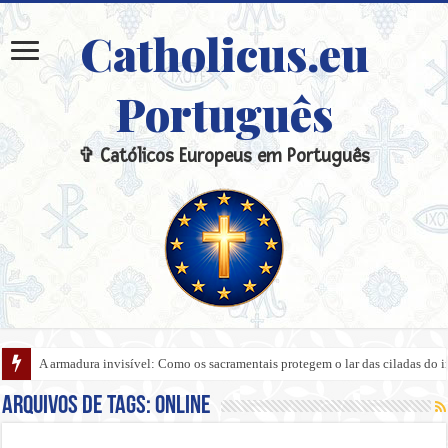
Catholicus.eu
Português
✞ Católicos Europeus em Português
A armadura invisível: Como os sacramentais protegem o lar das ciladas do 
Arquivos de tags:
Online