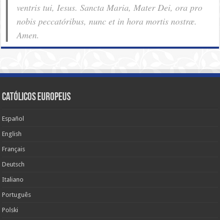
ventris tui, Iesus. Sancta Maria, Mater Dei, ora pro
nobis pec­ca­tóribus, nunc et in hora mortis nostræ.
Amen.
Católicos Europeus
Español
English
Français
Deutsch
Italiano
Português
Polski