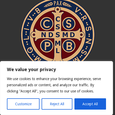
We value your privacy
We use cookies to enhance your browsing experience, serve
In nómine Patris, et Fílii, et Spíritus Sancti. Amen.
personalized ads or content, and analyze our traffic. By
clicking "Accept All", you consent to our use of cookies.
Versão portuguesa de
Catholicus.eu
| Versão original em
espanhol
Customize
Reject All
Accept All
© Copyright 2026, Todos os direitos reservados