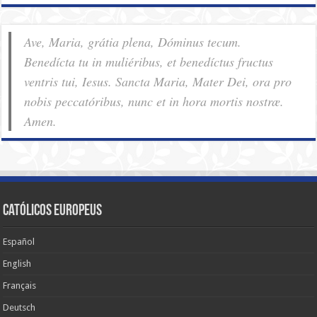
Ave, Maria, grátia plena, Dóminus tecum.
Benedícta tu in muliéribus, et benedíctus fructus
ventris tui, Iesus. Sancta Maria, Mater Dei, ora pro
nobis pec­ca­tóribus, nunc et in hora mortis nostræ.
Amen.
Católicos Europeus
Español
English
Français
Deutsch