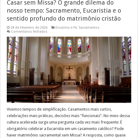
Casar sem Missa? O grande dilema do
nosso tempo: Sacramento, Eucaristia e o
sentido profundo do matrimônio cristão
28 de Fevereiro de 2026
Doutrina e Fé
,
Sacramentos
em
Comentários fechados
Casar
sem
Missa?
O
grande
dilema
do
nosso
tempo:
Sacramento,
Eucaristia
e
o
sentido
profundo
do
matrimônio
cristão
Vivemos tempos de simplificação. Casamentos mais curtos,
celebrações mais práticas, decisões mais “funcionais”. No meio dessa
cultura acelerada surge uma pergunta cada vez mais frequente: É
obrigatório celebrar a Eucaristia em um casamento católico? Pode
haver matrimônio sacramental sem Missa? A resposta, como quase