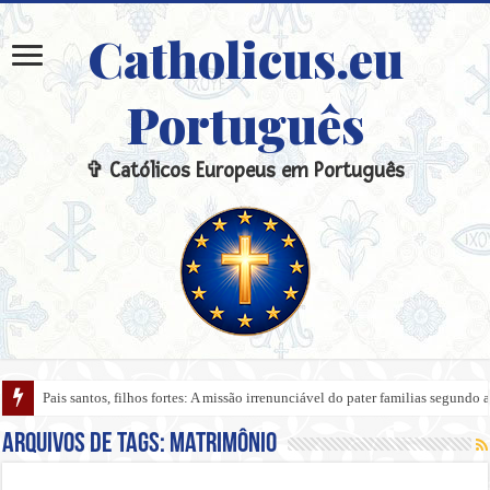
Catholicus.eu
Português
✞ Católicos Europeus em Português
Pais santos, filhos fortes: A missão irrenunciável do pater familias segundo a
Arquivos de tags:
Matrimônio