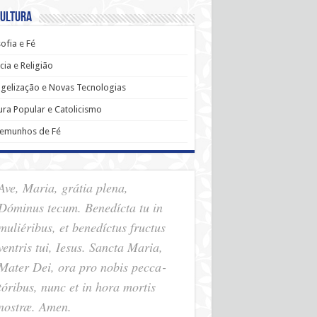
Cultura
sofia e Fé
cia e Religião
gelização e Novas Tecnologias
ura Popular e Catolicismo
temunhos de Fé
Ave, Maria, grátia plena,
Dóminus tecum. Benedícta tu in
muliéribus, et benedíctus fructus
ventris tui, Iesus. Sancta Maria,
Mater Dei, ora pro nobis pec­ca­
tóribus, nunc et in hora mortis
nostræ. Amen.