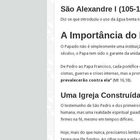
São Alexandre I (105-1
Diz-se que introduziu o uso da água benta nas
A Importância do 
O Papado não é simplesmente uma instituiç
séculos, o Papa tem sido o garante da unid
De Pedro ao Papa Francisco, cada pontífice
cismas, guerras e crises internas, mas a p
prevalecerão contra ela”
(Mt 16,18).
Uma Igreja Construíd
O testemunho de São Pedro e dos primeiros
humana, mas uma realidade espiritual guiada
firmes na fé, mesmo em tempos difíceis.
Hoje, mais do que nunca, precisamos lembrar
Igreja que Ele fundou. Ao olhar para a vida