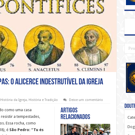
as: O Alicerce Indestrutível da Igreja
História da Igreja
,
História e Tradição
Deixe um comentário
Doutr
Artigos
sido como uma casa
relacionados
resistir a tempestades,
Cate
os. Essa rocha, como
Dog
18), é
São Pedro: “Tu és