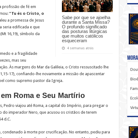
 profissão de fé em
amou:
“Tu és o Cristo, o
Sabe por que se ajoelha
aleu a promessa de Jesus
durante a Santa Missa?
O profundo significado
a seria edificada e que
das posturas litúrgicas
(Mt 16,19), símbolo da
que muitos católicos
esqueceram
4 semanas atrás
medo e a fragilidade
Moral
 vezes, mas seu
ção. Às margens do Mar da Galileia, o Cristo ressuscitado lhe
Dout
1,15-17), confiando-lhe novamente a missão de apascentar
Bio
pel como supremo pastor da Igreja.
Famí
 em Roma e Seu Martírio
Ecol
s, Pedro viajou até Roma, a capital do Império, para pregar o
Virt
ão do imperador Nero, que acusou os cristãos de terem
4 d.C.
o, condenado à morte por crucificação. No entanto, pediu para