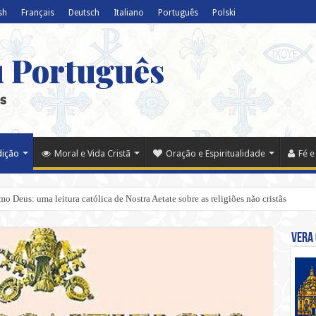
sh
Français
Deutsch
Italiano
Português
Polski
u Português
s
dição
Moral e Vida Cristã
Oração e Espiritualidade
Fé e
 Deus: uma leitura católica de Nostra Aetate sobre as religiões não cristãs
Vera 