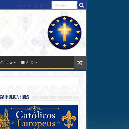
 Cultura
Α- Ω
Catholica Fides