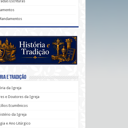
adas Escrituras
ramentos
Mandamentos
ria e Tradição
ória da Igreja
es e Doutores da Igreja
ílios Ecumênicos
stério da Igreja
rgia e Ano Litúrgico