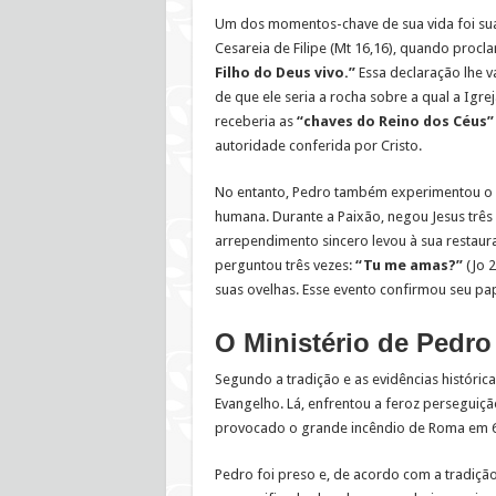
Um dos momentos-chave de sua vida foi sua
Cesareia de Filipe (Mt 16,16), quando procl
Filho do Deus vivo.”
Essa declaração lhe v
de que ele seria a rocha sobre a qual a Igrej
receberia as
“chaves do Reino dos Céus”
autoridade conferida por Cristo.
No entanto, Pedro também experimentou o 
humana. Durante a Paixão, negou Jesus três
arrependimento sincero levou à sua restaura
perguntou três vezes:
“Tu me amas?”
(Jo 2
suas ovelhas. Esse evento confirmou seu pa
O Ministério de Pedro
Segundo a tradição e as evidências histórica
Evangelho. Lá, enfrentou a feroz perseguiç
provocado o grande incêndio de Roma em 6
Pedro foi preso e, de acordo com a tradiçã