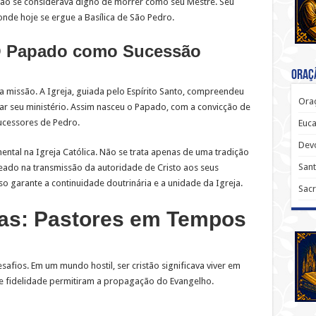
 não se considerava digno de morrer como seu Mestre. Seu
onde hoje se ergue a Basílica de São Pedro.
O Papado como Sucessão
Oraçã
a missão. A Igreja, guiada pelo Espírito Santo, compreendeu
Oraç
ar seu ministério. Assim nasceu o Papado, com a convicção de
ucessores de Pedro.
Euca
Dev
ntal na Igreja Católica. Não se trata apenas de uma tradição
Sant
eado na transmissão da autoridade de Cristo aos seus
so garante a continuidade doutrinária e a unidade da Igreja.
Sacr
as: Pastores em Tempos
fios. Em um mundo hostil, ser cristão significava viver em
e fidelidade permitiram a propagação do Evangelho.