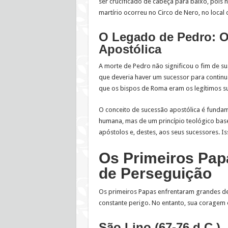
ser crucificado de cabeça para baixo, pois
martírio ocorreu no Circo de Nero, no local 
O Legado de Pedro: 
Apostólica
A morte de Pedro não significou o fim de su
que deveria haver um sucessor para continu
que os bispos de Roma eram os legítimos s
O conceito de sucessão apostólica é fundame
humana, mas de um princípio teológico bas
apóstolos e, destes, aos seus sucessores. Is
Os Primeiros Pap
de Perseguição
Os primeiros Papas enfrentaram grandes desa
constante perigo. No entanto, sua coragem 
São Lino (67-76 d.C.)