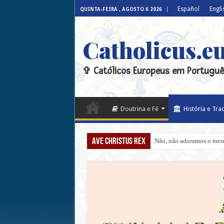
Español
Engli
QUINTA-FEIRA , AGOSTO 6 2026
Catholicus.e
✞ Católicos Europeus em Portuguê
Doutrina e Fé
História e Tra
Ave Christus Rex
Não, não adoramos o mesmo