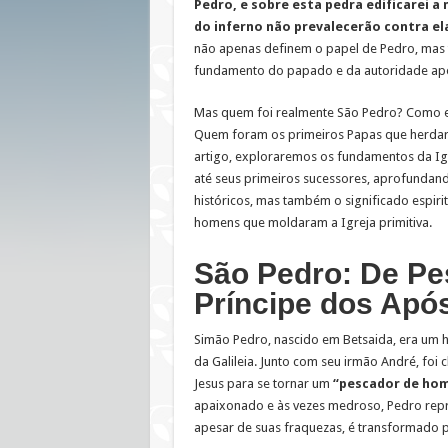
Pedro, e sobre esta pedra edificarei a 
do inferno não prevalecerão contra el
não apenas definem o papel de Pedro, ma
fundamento do papado e da autoridade apos
Mas quem foi realmente São Pedro? Como e
Quem foram os primeiros Papas que herda
artigo, exploraremos os fundamentos da Igr
até seus primeiros sucessores, aprofundan
históricos, mas também o significado espiri
homens que moldaram a Igreja primitiva.
São Pedro: De Pe
Príncipe dos Apó
Simão Pedro, nascido em Betsaida, era um 
da Galileia. Junto com seu irmão André, fo
Jesus para se tornar um
“pescador de ho
apaixonado e às vezes medroso, Pedro repr
apesar de suas fraquezas, é transformado p