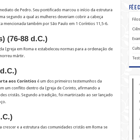
Fé e 
imediato de Pedro. Seu pontificado marcou o início da estrutura
norma segundo a qual as mulheres deveriam cobrir a cabeça
Filo
tica mencionada também por São Paulo em 1 Coríntios 11,5-6.
Ciên
) (76-88 d.C.)
Evan
Cult
 da Igreja em Roma e estabeleceu normas para a ordenação de
morreu mártir.
Tes
d.C.)
arta aos Coríntios
é um dos primeiros testemunhos da
em um conflito dentro da Igreja de Corinto, afirmando a
s cristãs. Segundo a tradição, foi martirizado ao ser lançado
ço.
.C.)
 a crescer e a estrutura das comunidades cristãs em Roma se