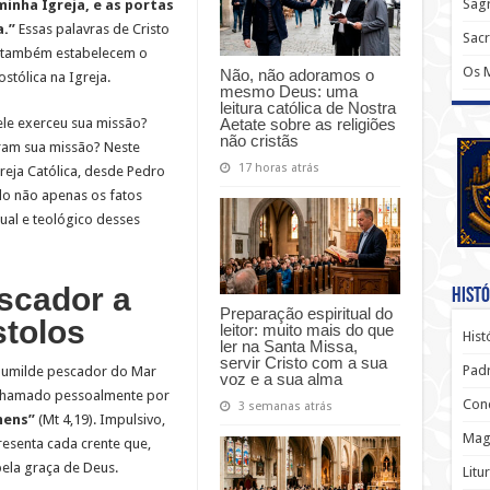
Sagr
minha Igreja, e as portas
a.”
Essas palavras de Cristo
Sac
s também estabelecem o
Os 
Não, não adoramos o
tólica na Igreja.
mesmo Deus: uma
leitura católica de Nostra
Aetate sobre as religiões
le exerceu sua missão?
não cristãs
ram sua missão? Neste
17 horas atrás
eja Católica, desde Pedro
do não apenas os fatos
tual e teológico desses
scador a
Histó
Preparação espiritual do
stolos
leitor: muito mais do que
Hist
ler na Santa Missa,
servir Cristo com a sua
Padr
humilde pescador do Mar
voz e a sua alma
i chamado pessoalmente por
Conc
3 semanas atrás
mens”
(Mt 4,19). Impulsivo,
Magi
esenta cada crente que,
ela graça de Deus.
Litu