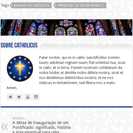
Tags
MONARCAS CATÓLICOS
PRIVILÉGIO DE VESTIR BRANCO
Sobre catholicus
Pater noster, qui es in cælis: sanc­ti­ficétur nomen
tuum; advéniat regnum tuum; fiat volúntas tua, sicut
in cælo, et in terra. Panem nostrum cotidiánum da
nobis hódie; et dimítte nobis débita nostra, sicut et
nos dimíttimus debitóribus nostris; et ne nos
indúcas in ten­ta­tiónem; sed líbera nos a malo.
Amen.
Anterior
A Missa de Inauguração de um
Pontificado: significado, história
e guia espiritual para uma