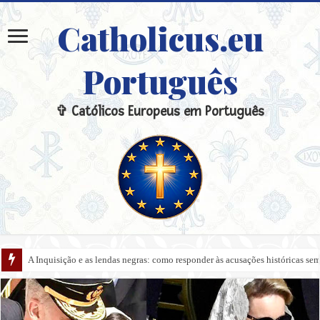
Catholicus.eu
Português
✞ Católicos Europeus em Português
A Inquisição e as lendas negras: como responder às acusações históricas s