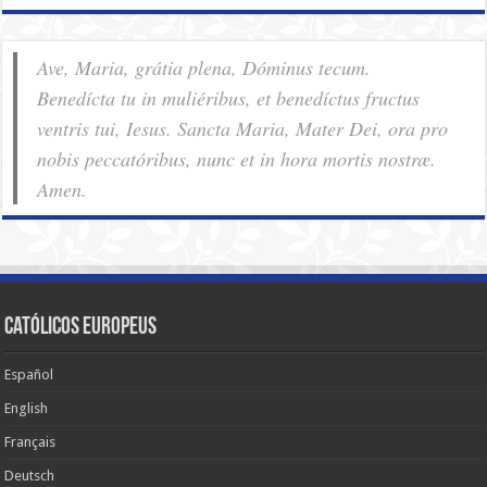
Ave, Maria, grátia plena, Dóminus tecum.
Benedícta tu in muliéribus, et benedíctus fructus
ventris tui, Iesus. Sancta Maria, Mater Dei, ora pro
nobis pec­ca­tóribus, nunc et in hora mortis nostræ.
Amen.
Católicos Europeus
Español
English
Français
Deutsch