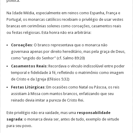
política.
Na Idade Média, especialmente em reinos como Espanha, França e
Portugal, os monarcas católicos recebiam o privilégio de usar vestes
brancas em cerimônias solenes como coroações, casamentos reais
ou festas religiosas. Esta honra não era arbitrária:
Coroações
: O branco representava que o monarca não
governava apenas por direito hereditário, mas pela graça de Deus,
como “ungido do Senhor” (cf. Salmo 89:20)
Casamentos Reais
: Recordava o vínculo indissolúvel entre poder
temporal e fidelidade à fé, refletindo o matrimônio como imagem
de Cristo e da Igreja (Efésios 5:32)
Festas Litúrgicas
: Em ocasiões como Natal ou Páscoa, os reis
assistiam à Missa com mantos brancos, enfatizando que seu
reinado devia imitar a pureza de Cristo Rei.
Este privilégio não era vaidade, mas uma
responsabilidade
sagrada
: o monarca devia ser, antes de tudo, exemplo de virtude
para seu povo.