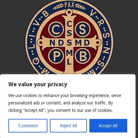
We value your privacy
We use cookies to enhance your browsing experience, serve
In nómine Patris, et Fílii, et Spíritus Sancti. Amen.
personalized ads or content, and analyze our traffic. By
clicking "Accept All", you consent to our use of cookies.
Versão portuguesa de
Catholicus.eu
| Versão original em
espanhol
Customize
Reject All
Accept All
© Copyright 2026, Todos os direitos reservados