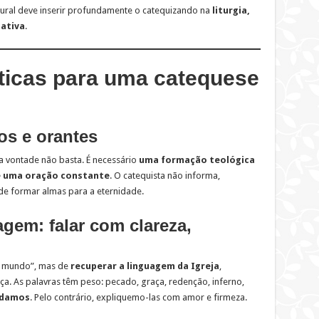
ural deve inserir profundamente o catequizando na
liturgia,
 ativa
.
áticas para uma catequese
os e orantes
a vontade não basta. É necessário
uma formação teológica
 e uma oração constante
. O catequista não informa,
de formar almas para a eternidade.
agem: falar com clareza,
o mundo”, mas de
recuperar a linguagem da Igreja
,
rça. As palavras têm peso: pecado, graça, redenção, inferno,
ndamos
. Pelo contrário, expliquemo-las com amor e firmeza.