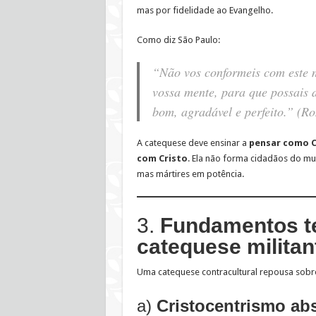
mas por fidelidade ao Evangelho.
Como diz São Paulo:
“Não vos conformeis com este 
vossa mente, para que possais d
bom, agradável e perfeito.”
(Ro
A catequese deve ensinar a
pensar como Cr
com Cristo
. Ela não forma cidadãos do mu
mas mártires em potência.
3.
Fundamentos t
catequese militan
Uma catequese contracultural repousa sob
a)
Cristocentrismo ab