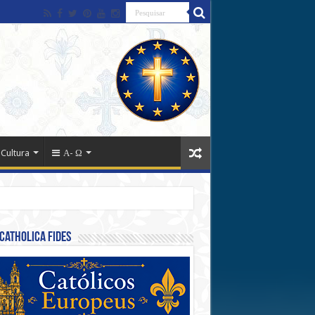
 Cultura
Α- Ω
Catholica Fides