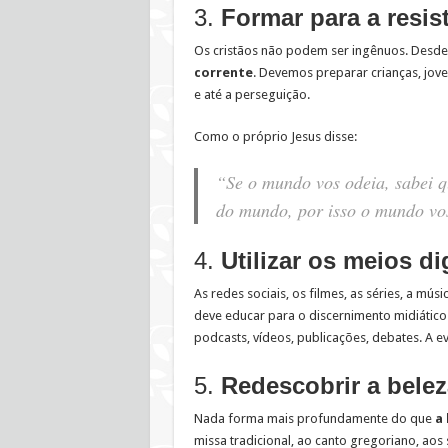
3.
Formar para a resis
Os cristãos não podem ser ingênuos. Desde 
corrente
. Devemos preparar crianças, jove
e até a perseguição.
Como o próprio Jesus disse:
“Se o mundo vos odeia, sabei q
do mundo, por isso o mundo vo
4.
Utilizar os meios d
As redes sociais, os filmes, as séries, a mú
deve educar para o discernimento midiáti
podcasts, vídeos, publicações, debates. A e
5.
Redescobrir a beleza
Nada forma mais profundamente do que
a 
missa tradicional, ao canto gregoriano, aos