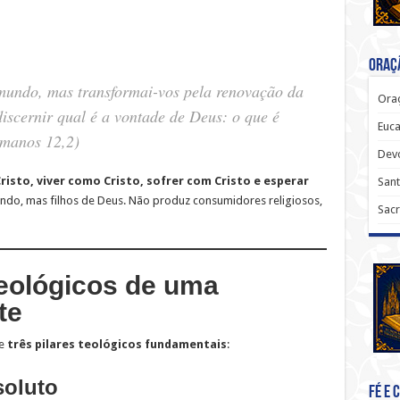
Oraçã
mundo, mas transformai-vos pela renovação da
Oraç
iscernir qual é a vontade de Deus: o que é
Euca
manos 12,2)
Dev
isto, viver como Cristo, sofrer com Cristo e esperar
Sant
ndo, mas filhos de Deus. Não produz consumidores religiosos,
Sacr
eológicos de uma
te
re
três pilares teológicos fundamentais
:
soluto
Fé e 