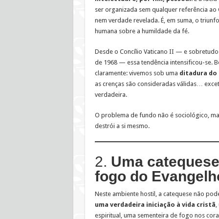
ser organizada sem qualquer referência ao 
nem verdade revelada. É, em suma, o triunfo
humana sobre a humildade da fé.
Desde o Concílio Vaticano II — e sobretudo 
de 1968 — essa tendência intensificou-se. B
claramente: vivemos sob uma
ditadura do 
as crenças são consideradas válidas… excet
verdadeira.
O problema de fundo não é sociológico, m
destrói a si mesmo.
2.
Uma catequese c
fogo do Evangelh
Neste ambiente hostil, a catequese não pode
uma verdadeira iniciação à vida cristã
,
espiritual, uma sementeira de fogo nos coraç