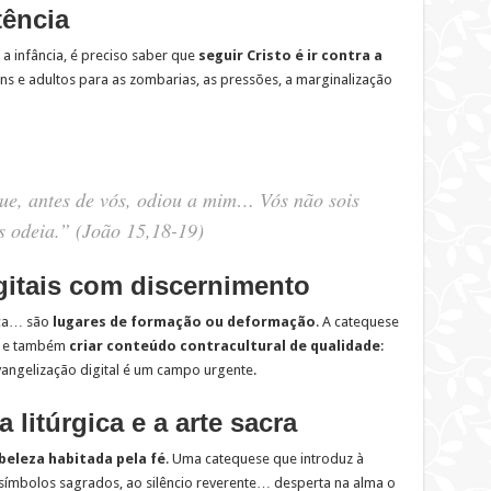
tência
a infância, é preciso saber que
seguir Cristo é ir contra a
ns e adultos para as zombarias, as pressões, a marginalização
ue, antes de vós, odiou a mim… Vós não sois
s odeia.”
(João 15,18-19)
igitais com discernimento
sica… são
lugares de formação ou deformação
. A catequese
co e também
criar conteúdo contracultural de qualidade
:
vangelização digital é um campo urgente.
 litúrgica e a arte sacra
beleza habitada pela fé
. Uma catequese que introduz à
 símbolos sagrados, ao silêncio reverente… desperta na alma o