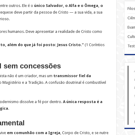
ntre outros. Ele é o
único Salvador, o Alfa e o Ômega, o
Filo
tequese deve partir da pessoa de Cristo — a sua vida, a sua
Ciên
rioso.
Evan
ores humanos. Deve apresentar a realidade de Cristo como
Cult
, além do que já foi posto: Jesus Cristo.”
(1 Coríntios
Tes
al sem concessões
uista não é um criador, mas um
transmissor fiel da
Magistério e a Tradição. A confusão doutrinal é combustível
modernismo dissolve a fé por dentro.
A única resposta é a
gica
.
ramental
 vive
em comunhão com a Igreja
, Corpo de Cristo, e se nutre