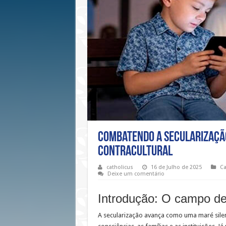
Combatendo a secularização
contracultural
catholicus
16 de Julho de 2025
Ca
Deixe um comentário
Introdução: O campo de
A secularização avança como uma maré silenc