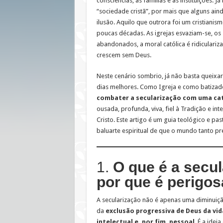
consciências, as famílias e as instituições. 
“sociedade cristã”, por mais que alguns ain
ilusão. Aquilo que outrora foi um cristianis
poucas décadas. As igrejas esvaziam-se, os
abandonados, a moral católica é ridiculariz
crescem sem Deus.
Neste cenário sombrio, já não basta queix
dias melhores. Como Igreja e como batiza
combater a secularização com uma ca
ousada, profunda, viva, fiel à Tradição e in
Cristo. Este artigo é um guia teológico e pas
baluarte espiritual de que o mundo tanto pre
1.
O que é a secul
por que é perigo
A secularização não é apenas uma diminuição
da
exclusão progressiva de Deus da vida
intelectual e, por fim, pessoal
. É a ide