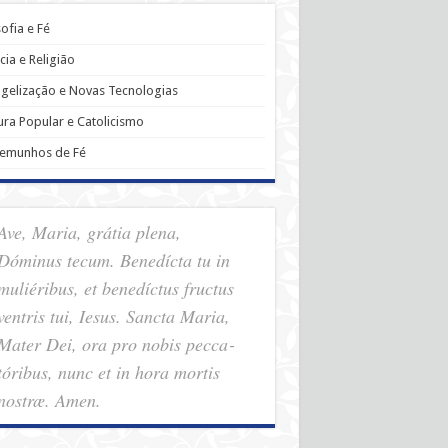
sofia e Fé
cia e Religião
gelização e Novas Tecnologias
ura Popular e Catolicismo
temunhos de Fé
Ave, Maria, grátia plena,
Dóminus tecum. Benedícta tu in
muliéribus, et benedíctus fructus
ventris tui, Iesus. Sancta Maria,
Mater Dei, ora pro nobis pec­ca­
tóribus, nunc et in hora mortis
nostræ. Amen.