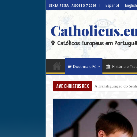
Español
English
SEXTA-FEIRA , AGOSTO 7 2026
Catholicus.e
✞ Católicos Europeus em Portuguê
Doutrina e Fé
História e Tra
Ave Christus Rex
A Transfiguração do Senho