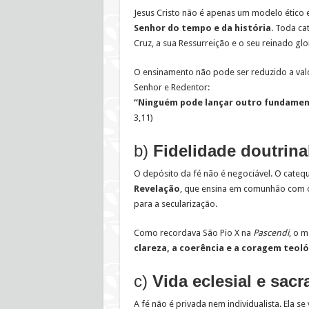
Jesus Cristo não é apenas um modelo ético e
Senhor do tempo e da história
. Toda ca
Cruz, a sua Ressurreição e o seu reinado glo
O ensinamento não pode ser reduzido a val
Senhor e Redentor:
“Ninguém pode lançar outro fundamento
3,11)
b)
Fidelidade doutrin
O depósito da fé não é negociável. O cateq
Revelação
, que ensina em comunhão com o 
para a secularização.
Como recordava São Pio X na
Pascendi
, o 
clareza, a coerência e a coragem teoló
c)
Vida eclesial e sac
A fé não é privada nem individualista. Ela se