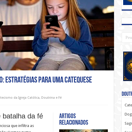
: Estratégias para uma catequese
Doutr
tecismo da Igreja Católica
,
Doutrina e Fé
Cate
Dog
 batalha da fé
Artigos
relacionados
Sagr
iosa que infiltra as