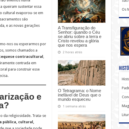
Já não vivemos numa
Sac
da queiram sustentar essa
Os 
mo cultural evaporou-se em
 sacramentos são
ada, e as novas gerações
A Transfiguração do
Senhor: quando o Céu
se abriu sobre a terra e
Cristo revelou a glória
armo-nos ou esperarmos por
que nos espera
dos, somos chamados a
2 horas atrás
tequese contracultural
,
teiramente centrada em
Histó
toral para construir esse
cisa.
Hist
Padr
O Tetragrama: o Nome
arização e
inefável de Deus que o
Conc
mundo esqueceu
sa?
Magi
1 semana atrás
Litu
 da religiosidade. Trata-se
 pública, cultural,
ia de que a sociedade pode