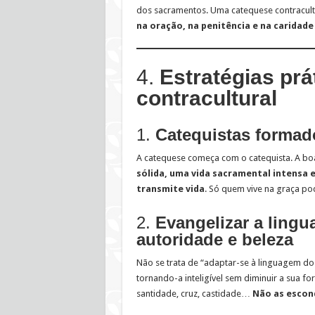
dos sacramentos. Uma catequese contracult
na oração, na penitência e na caridade
4.
Estratégias pr
contracultural
1.
Catequistas formad
A catequese começa com o catequista. A bo
sólida, uma vida sacramental intensa
transmite vida
. Só quem vive na graça po
2.
Evangelizar a lingu
autoridade e beleza
Não se trata de “adaptar-se à linguagem d
tornando-a inteligível sem diminuir a sua fo
santidade, cruz, castidade…
Não as esco