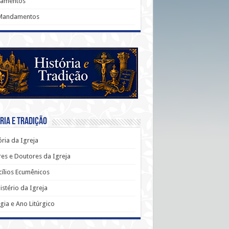
ramentos
Mandamentos
ria e Tradição
ória da Igreja
es e Doutores da Igreja
ílios Ecumênicos
stério da Igreja
rgia e Ano Litúrgico