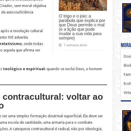
Criador, sem moral objetiva
 da autossuficiência
O trigo e o joio: a
parábola que explica por
que Deus permite o mal
(e a lição que pode
após a revolução cultural
mudar a sua vida para
ento XVI advertiu
sempre)
relativismo
, onde todas
Moral
1 semana atrás
o aquela que afirma ser
Dout
Bio
as
teológico e espiritual
: quando se exclui Deus, o homem
Famí
Ecol
Virt
ontracultural: voltar ao
o
 ser uma simples formação doutrinal superficial. Ela deve ser
 uma escola de santidade, uma armaria para o combate
ões. A catequese contracultural é radical, não por ideologia,