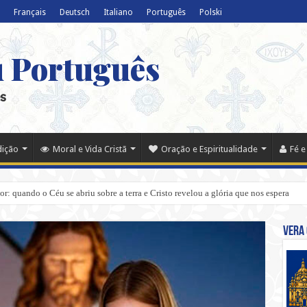
Français
Deutsch
Italiano
Português
Polski
u Português
s
dição
Moral e Vida Cristã
Oração e Espiritualidade
Fé e
r: quando o Céu se abriu sobre a terra e Cristo revelou a glória que nos espera
Vera 