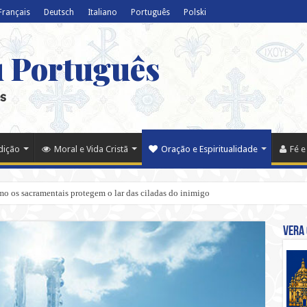
Français
Deutsch
Italiano
Português
Polski
u Português
s
adição
Moral e Vida Cristã
Oração e Espiritualidade
Fé e
o os sacramentais protegem o lar das ciladas do inimigo
Vera 