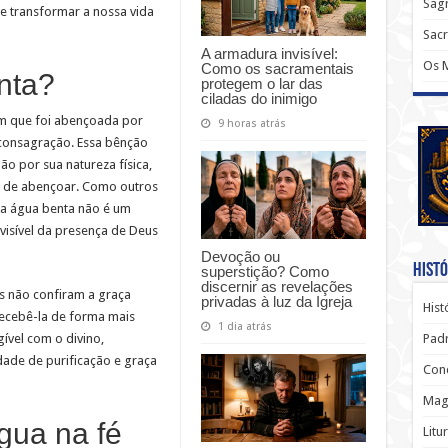
Sagr
 transformar a nossa vida
Sac
A armadura invisível:
Os 
Como os sacramentais
nta?
protegem o lar das
ciladas do inimigo
m que foi abençoada por
9 horas atrás
consagração. Essa bênção
ão por sua natureza física,
o de abençoar. Como outros
, a água benta não é um
visível da presença de Deus
Devoção ou
Histó
superstição? Como
discernir as revelações
s não confiram a graça
privadas à luz da Igreja
Hist
ecebê-la de forma mais
1 dia atrás
Padr
ível com o divino,
ade de purificação e graça
Conc
Magi
gua na fé
Litu