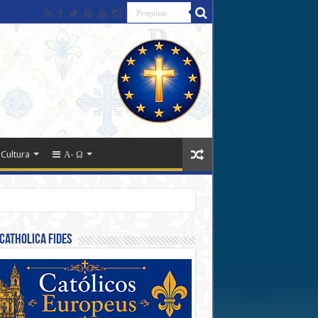
 Cultura
Α- Ω
Catholica Fides