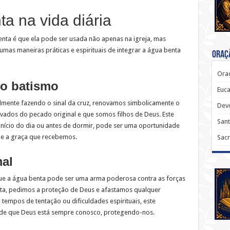
a na vida diária
nta é que ela pode ser usada não apenas na igreja, mas
umas maneiras práticas e espirituais de integrar a água benta
Oraçã
Oraç
o batismo
Euca
lmente fazendo o sinal da cruz, renovamos simbolicamente o
Dev
vados do pecado original e que somos filhos de Deus. Este
Sant
o início do dia ou antes de dormir, pode ser uma oportunidade
ã e a graça que recebemos.
Sacr
mal
que a água benta pode ser uma arma poderosa contra as forças
a, pedimos a proteção de Deus e afastamos qualquer
 tempos de tentação ou dificuldades espirituais, este
 de que Deus está sempre conosco, protegendo-nos.