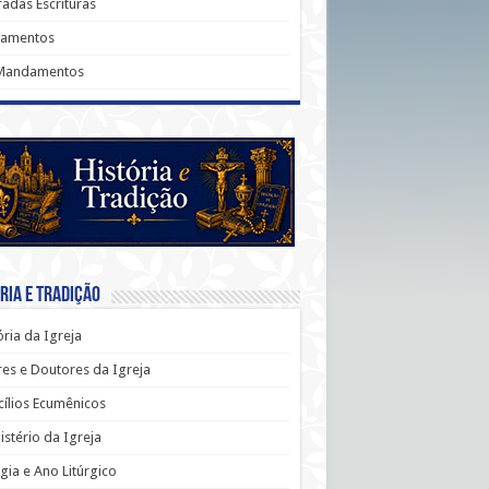
adas Escrituras
ramentos
Mandamentos
ria e Tradição
ória da Igreja
es e Doutores da Igreja
ílios Ecumênicos
stério da Igreja
rgia e Ano Litúrgico