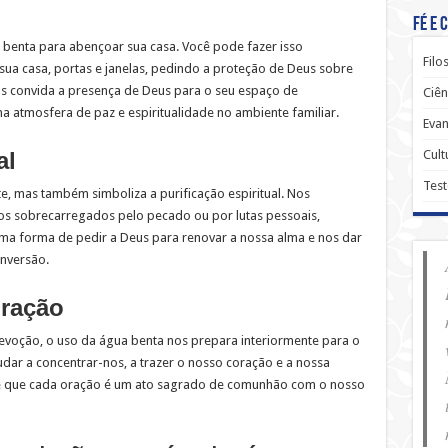
Fé e 
 benta para abençoar sua casa. Você pode fazer isso
Filo
a casa, portas e janelas, pedindo a proteção de Deus sobre
nas convida a presença de Deus para o seu espaço de
Ciên
a atmosfera de paz e espiritualidade no ambiente familiar.
Evan
Cult
al
Tes
e, mas também simboliza a purificação espiritual. Nos
s sobrecarregados pelo pecado ou por lutas pessoais,
a forma de pedir a Deus para renovar a nossa alma e nos dar
onversão.
oração
voção, o uso da água benta nos prepara interiormente para o
dar a concentrar-nos, a trazer o nosso coração e a nossa
de que cada oração é um ato sagrado de comunhão com o nosso