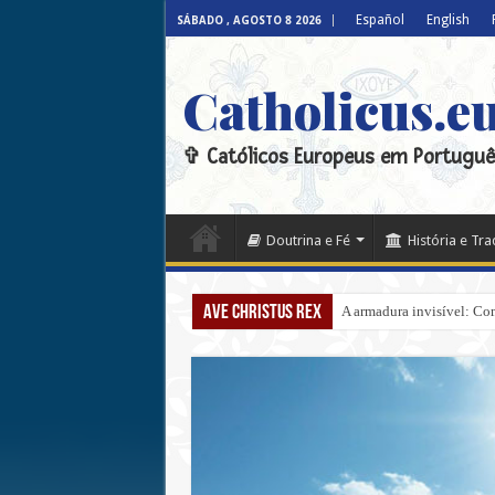
Español
English
SÁBADO , AGOSTO 8 2026
Catholicus.e
✞ Católicos Europeus em Portuguê
Doutrina e Fé
História e Tr
Ave Christus Rex
A armadura invisível: Com