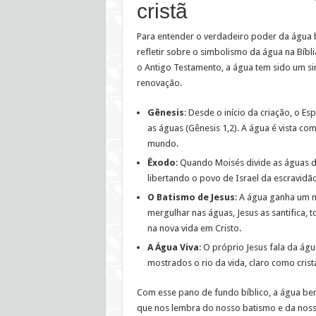
cristã
Para entender o verdadeiro poder da água 
refletir sobre o simbolismo da água na Bíbli
o Antigo Testamento, a água tem sido um sin
renovação.
Gênesis
: Desde o início da criação, o Es
as águas (Gênesis 1,2). A água é vista c
mundo.
Êxodo
: Quando Moisés divide as águas d
libertando o povo de Israel da escravidão
O Batismo de Jesus
: A água ganha um n
mergulhar nas águas, Jesus as santifica, 
na nova vida em Cristo.
A Água Viva
: O próprio Jesus fala da ág
mostrados o rio da vida, claro como crista
Com esse pano de fundo bíblico, a água ben
que nos lembra do nosso batismo e da nossa