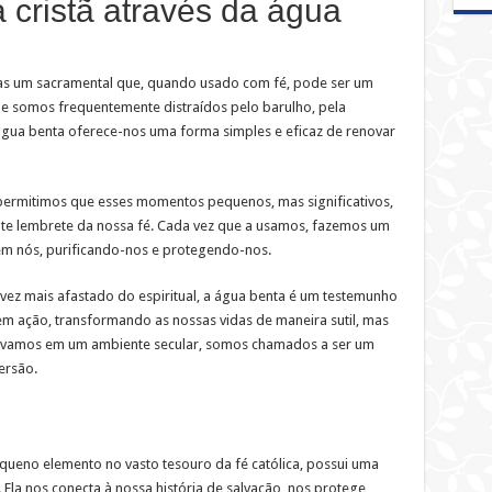
cristã através da água
as um sacramental que, quando usado com fé, pode ser um
de somos frequentemente distraídos pelo barulho, pela
água benta oferece-nos uma forma simples e eficaz de renovar
permitimos que esses momentos pequenos, mas significativos,
te lembrete da nossa fé. Cada vez que a usamos, fazemos um
em nós, purificando-nos e protegendo-nos.
ez mais afastado do espiritual, a água benta é um testemunho
em ação, transformando as nossas vidas de maneira sutil, mas
vivamos em um ambiente secular, somos chamados a ser um
ersão.
ueno elemento no vasto tesouro da fé católica, possui uma
Ela nos conecta à nossa história de salvação, nos protege