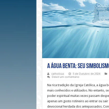
A água benta: seu simbolismo
catholicus
5 de Outubro de 2024
Deixe um comentário
Na rica tradição da Igreja Católica, a água
mais conhecidos e utilizados. No entanto, se
poder espiritual muitas vezes passam despe
apenas um gesto rotineiro ao entrar ou sair 
devocional herdada dos antepassados. Cont