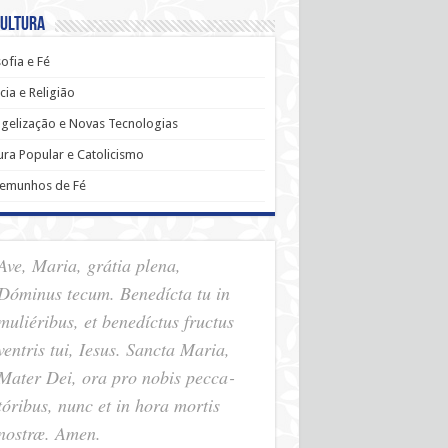
Cultura
sofia e Fé
cia e Religião
gelização e Novas Tecnologias
ura Popular e Catolicismo
temunhos de Fé
Ave, Maria, grátia plena,
Dóminus tecum. Benedícta tu in
muliéribus, et benedíctus fructus
ventris tui, Iesus. Sancta Maria,
Mater Dei, ora pro nobis pec­ca­
tóribus, nunc et in hora mortis
nostræ. Amen.