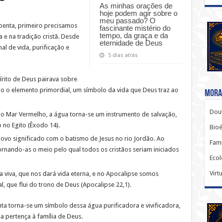
As minhas orações de
hoje podem agir sobre o
meu passado? O
benta, primeiro precisamos
fascinante mistério do
tempo, da graça e da
a e na tradição cristã. Desde
eternidade de Deus
al de vida, purificação e
5 dias atrás
pírito de Deus pairava sobre
omo o elemento primordial, um símbolo da vida que Deus traz ao
Moral
Dout
o Mar Vermelho, a água torna-se um instrumento de salvação,
 no Egito (Êxodo 14).
Bio
ovo significado com o batismo de Jesus no rio Jordão. Ao
Famí
tornando-as o meio pelo qual todos os cristãos seriam iniciados
Ecol
Virt
ua viva, que nos dará vida eterna, e no Apocalipse somos
l, que flui do trono de Deus (Apocalipse 22,1).
ta torna-se um símbolo dessa água purificadora e vivificadora,
 pertença à família de Deus.