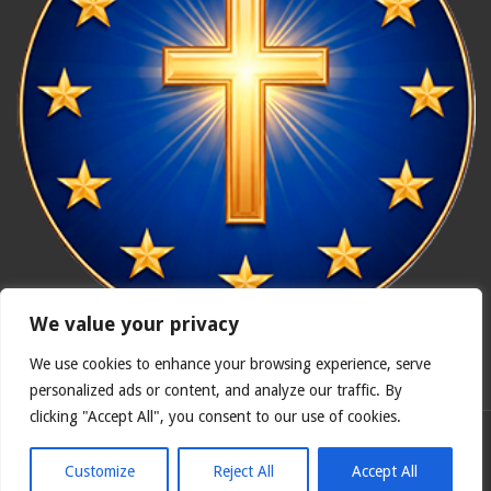
We value your privacy
We use cookies to enhance your browsing experience, serve
In nómine Patris, et Fílii, et Spíritus Sancti. Amen.
personalized ads or content, and analyze our traffic. By
clicking "Accept All", you consent to our use of cookies.
Polska wersja
Catholicus.eu
| Oryginalna wersja w języku
hiszpańskim
Customize
Reject All
Accept All
© Copyright 2026, Wszelkie prawa zastrzeżone