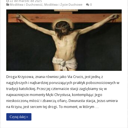
22 de marzec de 2025
Modlitwa i Duchowość
,
Modlitwa i Życie Duchowe
0
Droga Krzyżowa, znana również jako Via Crucis, jest jedną z
najgłębszych i najbardziej poruszających praktyk pobożnościowych w
tradycji katolickiej. Przez jej czternaście stacji zagłębiamy się w
najważniejsze momenty Męki Chrystusa, kontemplując Jego
nieskończoną miłość i zbawczą ofiarę. Dwunasta stacja, Jezus umiera
na Krzyżu, jest sercem tej drogi. To moment, w którym …
Czytaj dalej »