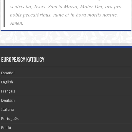
ventris tui, Iesus. Sancta Maria, Mater Dei, ora pro
nobis pec­ca­tóribus, nunc et in hora mortis nostræ.
Amen.
Europejscy katolicy
Español
English
Français
Deutsch
Italiano
Português
Polski