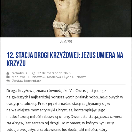
A 4158
12. Stacja Drogi Krzyżowej: Jezus umiera na
Krzyżu
catholicus
22 de marzec de 2025
Modlitwa i Duchowość
,
Modlitwa i Życie Duchowe
Zostaw komentarz
Droga Krzyżowa, znana również jako Via Crucis, jest jedną z
najgłębszych i najbardziej poruszających praktyk pobożnościowych w
tradycji katolickiej. Przez jej czternaście stacji zagłębiamy się w
najważniejsze momenty Męki Chrystusa, kontemplując Jego
nieskończoną miłość i zbawczą ofiarę. Dwunasta stacja,
Jezus umiera
na Krzyżu
, jest sercem tej drogi. To moment, w którym Syn Boży
oddaje swoje życie za zbawienie ludzkości, akt miłości, który