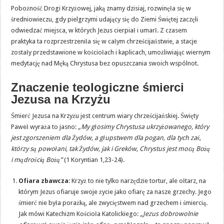
Pobożność Drogi Krzyżowej, jaką znamy dzisiaj, rozwinęła się w
średniowieczu, gdy pielgrzymi udający się do Ziemi Świętej zaczęli
odwiedzać miejsca, w których Jezus cierpiał i umarł. Z czasem
praktyka ta rozprzestrzeniła się w całym chrześcijaństwie, a stacje
zostały przedstawione w kościołach i kaplicach, umożliwiając wiernym
medytację nad Męką Chrystusa bez opuszczania swoich wspólnot.
Znaczenie teologiczne śmierci
Jezusa na Krzyżu
Śmierć Jezusa na Krzyżu jest centrum wiary chrześcijańskiej. Święty
Paweł wyraża to jasno:
„My głosimy Chrystusa ukrzyżowanego, który
jest zgorszeniem dla Żydów, a głupstwem dla pogan, dla tych zaś,
którzy są powołani, tak Żydów, jak i Greków, Chrystus jest mocą Bożą
i mądrością Bożą”
(1 Koryntian 1,23-24).
Ofiara zbawcza
: Krzyż to nie tylko narzędzie tortur, ale ołtarz, na
którym Jezus ofiaruje swoje życie jako ofiarę za nasze grzechy. Jego
śmierć nie była porażką, ale zwycięstwem nad grzechem i śmiercią.
Jak mówi Katechizm Kościoła Katolickiego:
„Jezus dobrowolnie