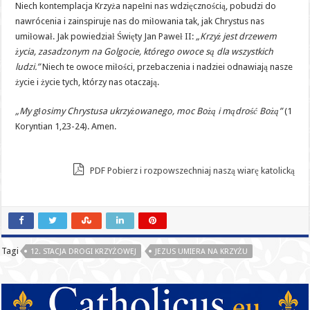
Niech kontemplacja Krzyża napełni nas wdzięcznością, pobudzi do
nawrócenia i zainspiruje nas do miłowania tak, jak Chrystus nas
umiłował. Jak powiedział Święty Jan Paweł II:
„Krzyż jest drzewem
życia, zasadzonym na Golgocie, którego owoce są dla wszystkich
ludzi.”
Niech te owoce miłości, przebaczenia i nadziei odnawiają nasze
życie i życie tych, którzy nas otaczają.
„My głosimy Chrystusa ukrzyżowanego, moc Bożą i mądrość Bożą”
(1
Koryntian 1,23-24). Amen.
PDF Pobierz i rozpowszechniaj naszą wiarę katolicką
Tagi
12. STACJA DROGI KRZYŻOWEJ
JEZUS UMIERA NA KRZYŻU