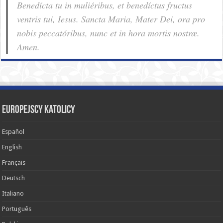
Benedícta tu in muliéribus, et benedíctus fructus
ventris tui, Iesus. Sancta Maria, Mater Dei, ora pro
nobis pec­ca­tóribus, nunc et in hora mortis nostræ.
Amen.
Europejscy katolicy
Español
English
Français
Deutsch
Italiano
Português