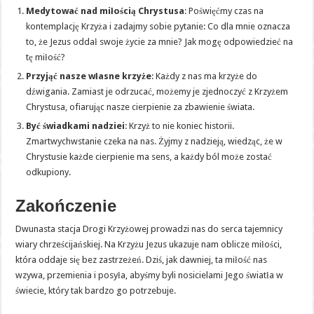
Medytować nad miłością Chrystusa
: Poświęćmy czas na
kontemplację Krzyża i zadajmy sobie pytanie: Co dla mnie oznacza
to, że Jezus oddał swoje życie za mnie? Jak mogę odpowiedzieć na
tę miłość?
Przyjąć nasze własne krzyże
: Każdy z nas ma krzyże do
dźwigania. Zamiast je odrzucać, możemy je zjednoczyć z Krzyżem
Chrystusa, ofiarując nasze cierpienie za zbawienie świata.
Być świadkami nadziei
: Krzyż to nie koniec historii.
Zmartwychwstanie czeka na nas. Żyjmy z nadzieją, wiedząc, że w
Chrystusie każde cierpienie ma sens, a każdy ból może zostać
odkupiony.
Zakończenie
Dwunasta stacja Drogi Krzyżowej prowadzi nas do serca tajemnicy
wiary chrześcijańskiej. Na Krzyżu Jezus ukazuje nam oblicze miłości,
która oddaje się bez zastrzeżeń. Dziś, jak dawniej, ta miłość nas
wzywa, przemienia i posyła, abyśmy byli nosicielami Jego światła w
świecie, który tak bardzo go potrzebuje.