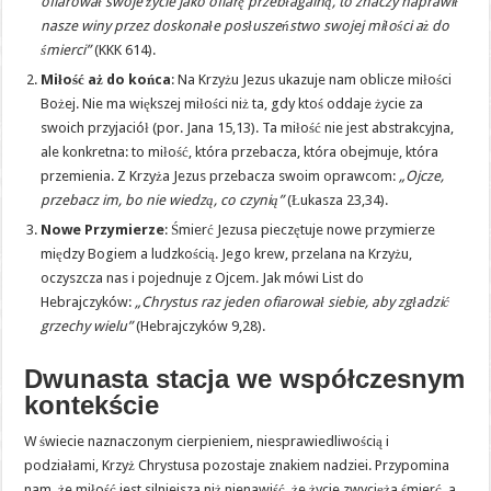
ofiarował swoje życie jako ofiarę przebłagalną, to znaczy naprawił
nasze winy przez doskonałe posłuszeństwo swojej miłości aż do
śmierci”
(KKK 614).
Miłość aż do końca
: Na Krzyżu Jezus ukazuje nam oblicze miłości
Bożej. Nie ma większej miłości niż ta, gdy ktoś oddaje życie za
swoich przyjaciół (por. Jana 15,13). Ta miłość nie jest abstrakcyjna,
ale konkretna: to miłość, która przebacza, która obejmuje, która
przemienia. Z Krzyża Jezus przebacza swoim oprawcom:
„Ojcze,
przebacz im, bo nie wiedzą, co czynią”
(Łukasza 23,34).
Nowe Przymierze
: Śmierć Jezusa pieczętuje nowe przymierze
między Bogiem a ludzkością. Jego krew, przelana na Krzyżu,
oczyszcza nas i pojednuje z Ojcem. Jak mówi List do
Hebrajczyków:
„Chrystus raz jeden ofiarował siebie, aby zgładzić
grzechy wielu”
(Hebrajczyków 9,28).
Dwunasta stacja we współczesnym
kontekście
W świecie naznaczonym cierpieniem, niesprawiedliwością i
podziałami, Krzyż Chrystusa pozostaje znakiem nadziei. Przypomina
nam, że miłość jest silniejsza niż nienawiść, że życie zwycięża śmierć, a