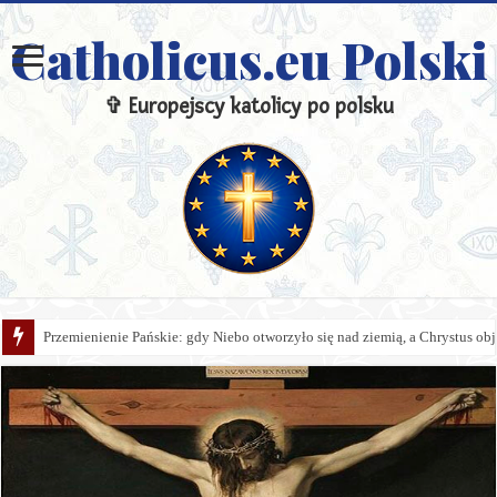
Catholicus.eu Polski
✞ Europejscy katolicy po polsku
Przemienienie Pańskie: gdy Niebo otworzyło się nad ziemią, a Chrystus obj