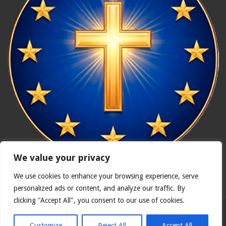
We value your privacy
We use cookies to enhance your browsing experience, serve
In nómine Patris, et Fílii, et Spíritus Sancti. Amen.
personalized ads or content, and analyze our traffic. By
clicking "Accept All", you consent to our use of cookies.
Polska wersja
Catholicus.eu
| Oryginalna wersja w języku
hiszpańskim
Customize
Reject All
Accept All