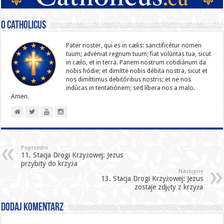
O catholicus
Pater noster, qui es in cælis: sanc­ti­ficétur nomen
tuum; advéniat regnum tuum; fiat volúntas tua, sicut
in cælo, et in terra. Panem nostrum cotidiánum da
nobis hódie; et dimítte nobis débita nostra, sicut et
nos dimíttimus debitóribus nostris; et ne nos
indúcas in ten­ta­tiónem; sed líbera nos a malo.
Amen.
Poprzedni
11. Stacja Drogi Krzyżowej: Jezus
przybity do krzyża
Następny
13. Stacja Drogi Krzyżowej: Jezus
zostaje zdjęty z krzyża
Dodaj komentarz