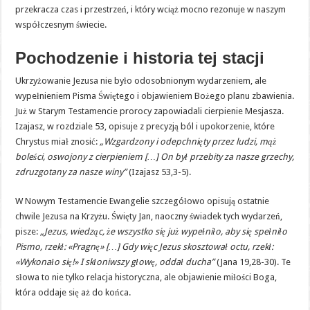
przekracza czas i przestrzeń, i który wciąż mocno rezonuje w naszym
współczesnym świecie.
Pochodzenie i historia tej stacji
Ukrzyżowanie Jezusa nie było odosobnionym wydarzeniem, ale
wypełnieniem Pisma Świętego i objawieniem Bożego planu zbawienia.
Już w Starym Testamencie prorocy zapowiadali cierpienie Mesjasza.
Izajasz, w rozdziale 53, opisuje z precyzją ból i upokorzenie, które
Chrystus miał znosić:
„Wzgardzony i odepchnięty przez ludzi, mąż
boleści, oswojony z cierpieniem […] On był przebity za nasze grzechy,
zdruzgotany za nasze winy”
(Izajasz 53,3-5).
W Nowym Testamencie Ewangelie szczegółowo opisują ostatnie
chwile Jezusa na Krzyżu. Święty Jan, naoczny świadek tych wydarzeń,
pisze:
„Jezus, wiedząc, że wszystko się już wypełniło, aby się spełniło
Pismo, rzekł: «Pragnę» […] Gdy więc Jezus skosztował octu, rzekł:
«Wykonało się!» I skłoniwszy głowę, oddał ducha”
(Jana 19,28-30). Te
słowa to nie tylko relacja historyczna, ale objawienie miłości Boga,
która oddaje się aż do końca.