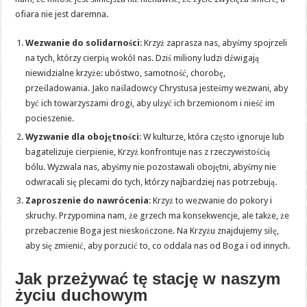
ofiara nie jest daremna.
Wezwanie do solidarności
: Krzyż zaprasza nas, abyśmy spojrzeli
na tych, którzy cierpią wokół nas. Dziś miliony ludzi dźwigają
niewidzialne krzyże: ubóstwo, samotność, chorobę,
prześladowania. Jako naśladowcy Chrystusa jesteśmy wezwani, aby
być ich towarzyszami drogi, aby ulżyć ich brzemionom i nieść im
pocieszenie.
Wyzwanie dla obojętności
: W kulturze, która często ignoruje lub
bagatelizuje cierpienie, Krzyż konfrontuje nas z rzeczywistością
bólu. Wyzwala nas, abyśmy nie pozostawali obojętni, abyśmy nie
odwracali się plecami do tych, którzy najbardziej nas potrzebują.
Zaproszenie do nawrócenia
: Krzyż to wezwanie do pokory i
skruchy. Przypomina nam, że grzech ma konsekwencje, ale także, że
przebaczenie Boga jest nieskończone. Na Krzyżu znajdujemy siłę,
aby się zmienić, aby porzucić to, co oddala nas od Boga i od innych.
Jak przeżywać tę stację w naszym
życiu duchowym