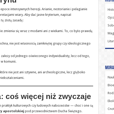
Histo
 epoce intensywnych herezji. Arianie, nestorianie i pelagianie
Hist
etacjami wiary. Aby dać jasne kryterium, napisał
Ojco
tę złotą zasadę:
Sob
e zmienia się wraz z modami ani z wiekami. To, co było prawdą
Magi
Litu
chna, nie jest własnością zamkniętej grupy czy ideologicznego
 zależy od jednego oświeconego indywidualisty, lecz od tego,
 w komunii.
Moral
które nie jest ani sztywne, ani archeologiczne, lecz głęboko
Nauk
niekształceniami.
Bioe
Rodz
a: coś więcej niż zwyczaje
Ekol
h praktyk kulturowych czy ludowych nabożeństw — choć i one są
Cnot
y apostolskiej
pod przewodnictwem Ducha Świętego.