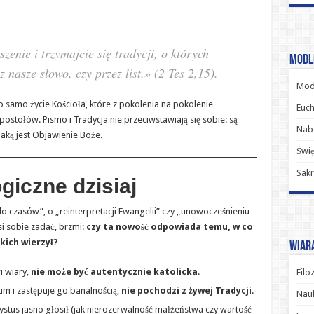
szenie i trzymajcie się tradycji, o których
Modl
z nasze słowo, czy przez list.»
(2 Tes 2,15).
Modl
o samo życie Kościoła, które z pokolenia na pokolenie
Euch
ostołów. Pismo i Tradycja nie przeciwstawiają się sobie: są
Nab
aką jest Objawienie Boże.
Świę
Sakr
giczne dzisiaj
o czasów”, o „reinterpretacji Ewangelii” czy „unowocześnieniu
usi sobie zadać, brzmi:
czy ta nowość odpowiada temu, w co
kich wierzył?
Wiara
i wiary,
nie może być autentycznie katolicka
.
Filo
rum i zastępuje go banalnością,
nie pochodzi z żywej Tradycji
.
Nauk
rystus jasno głosił (jak nierozerwalność małżeństwa czy wartość