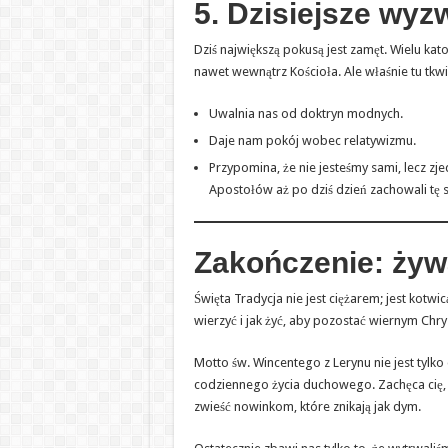
5. Dzisiejsze wy
Dziś największą pokusą jest zamęt. Wielu kat
nawet wewnątrz Kościoła. Ale właśnie tu tkwi
Uwalnia nas od doktryn modnych.
Daje nam pokój wobec relatywizmu.
Przypomina, że nie jesteśmy sami, lecz zj
Apostołów aż po dziś dzień zachowali tę 
Zakończenie: żywa
Święta Tradycja nie jest ciężarem; jest kot
wierzyć i jak żyć, aby pozostać wiernym Chry
Motto św. Wincentego z Lerynu nie jest tylko 
codziennego życia duchowego. Zachęca cię, by
zwieść nowinkom, które znikają jak dym.