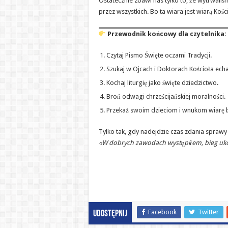
Ostatecznie zbawi nas tylko to, że wytrwali
przez wszystkich. Bo ta wiara jest wiarą Kośc
Przewodnik końcowy dla czytelnika:
Czytaj Pismo Święte oczami Tradycji.
Szukaj w Ojcach i Doktorach Kościoła ech
Kochaj liturgię jako święte dziedzictwo.
Broń odwagi chrześcijańskiej moralności.
Przekaż swoim dzieciom i wnukom wiarę bez
Tylko tak, gdy nadejdzie czas zdania sprawy
«W dobrych zawodach wystąpiłem, bieg uko
Facebook
Twitter
Udostępnij