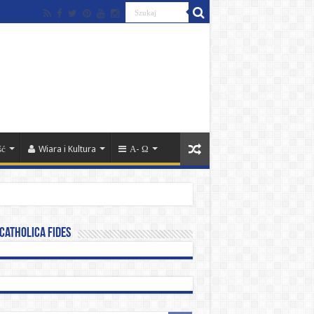
ść
Wiara i Kultura
Α- Ω
catholica fides