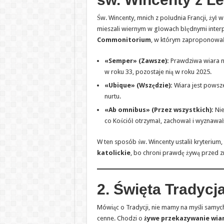
Św. Wincenty, mnich z południa Francji, żył w
mieszali wiernym w głowach błędnymi interpr
Commonitorium
, w którym zaproponował 
«Semper» (Zawsze):
Prawdziwa wiara ni
w roku 33, pozostaje nią w roku 2025.
«Ubique» (Wszędzie):
Wiara jest powsze
nurtu.
«Ab omnibus» (Przez wszystkich):
Nie
co Kościół otrzymał, zachował i wyznawał
W ten sposób św. Wincenty ustalił kryterium, 
katolickie
, bo chroni prawdę żywą przed z
2. Święta Tradycj
Mówiąc o Tradycji, nie mamy na myśli samyc
cenne. Chodzi o
żywe przekazywanie wiar