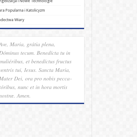
gelizacja i Nowe Technologie
ura Popularna i Katolicyzm
adectwa Wiary
Ave, Maria, grátia plena,
Dóminus tecum. Benedícta tu in
muliéribus, et benedíctus fructus
ventris tui, Iesus. Sancta Maria,
Mater Dei, ora pro nobis pec­ca­
tóribus, nunc et in hora mortis
nostræ. Amen.