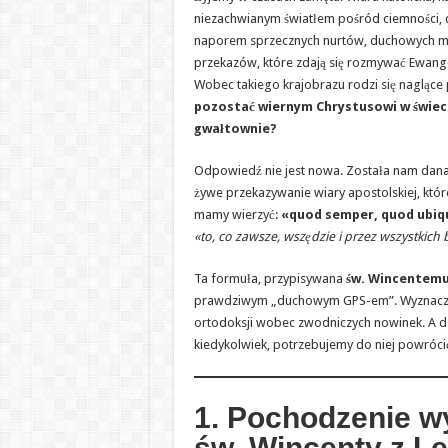
niezachwianym światłem pośród ciemności, d
naporem sprzecznych nurtów, duchowych m
przekazów, które zdają się rozmywać Ewangel
Wobec takiego krajobrazu rodzi się naglące 
pozostać wiernym Chrystusowi w świeci
gwałtownie?
Odpowiedź nie jest nowa. Została nam dan
żywe przekazywanie wiary apostolskiej, któ
mamy wierzyć:
«quod semper, quod ubiq
«to, co zawsze, wszędzie i przez wszystkich
Ta formuła, przypisywana
św. Wincentemu
prawdziwym „duchowym GPS-em”. Wyznacza
ortodoksji wobec zwodniczych nowinek. A dzi
kiedykolwiek, potrzebujemy do niej powróci
1. Pochodzenie w
św. Wincenty z L