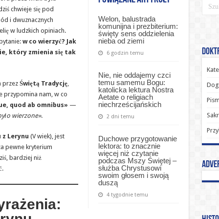
ziś chwieje się pod
Welon, balustrada
ód i dwuznacznych
komunijna i prezbiterium:
ię w ludzkich opiniach.
święty sens oddzielenia
nieba od ziemi
pytanie:
w co wierzyć? Jak
Doktr
e, który zmienia się tak
6 godzin temu
Kate
Nie, nie oddajemy czci
temu samemu Bogu:
a przez
Świętą Tradycję
,
Dog
katolicka lektura Nostra
re przypomina nam, w co
Aetate o religiach
Pism
niechrześcijańskich
ue, quod ab omnibus»
—
Sak
 było wierzone»
.
2 dni temu
Przy
 z Lerynu
(V wiek), jest
Duchowe przygotowanie
lektora: to znacznie
 pewne kryterium
więcej niż czytanie
ś, bardziej niż
podczas Mszy Świętej –
Adve
służba Chrystusowi
ć.
swoim głosem i swoją
duszą
4 tygodnie temu
yrażenia:
erynu