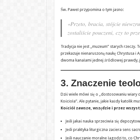
Św. Paweł przypomina o tym jasno:
«Przeto, bracia, stójcie niewzru
zostaliście pouczeni, czy to prze
Tradycja nie jest „muzeum” starych rzeczy. T
przekazuje nienaruszoną naukę Chrystusa i Ap
dwoma kanałami jednej źródłowej prawdy, j
3. Znaczenie teolo
Dziś wiele mówi się o „dostosowaniu wiary d
Kościoła”. Ale pytanie, jakie każdy katolik m
Kościół zawsze, wszędzie i przez wszyst
Jeśli jakaś nauka sprzeciwia się depozytow
Jeśli praktyka liturgiczna zaciera sens sac
Jeśli nauczanie moralne łagodzi to, co Ch