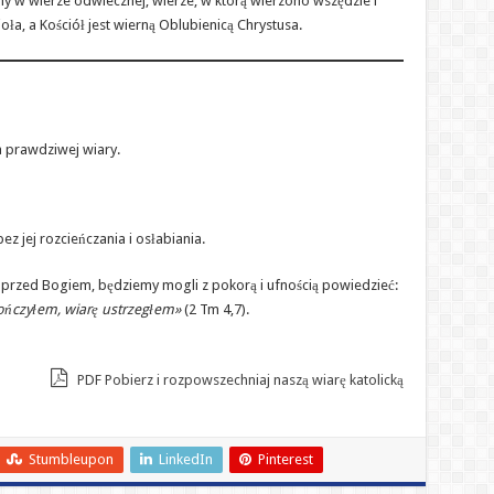
śmy w wierze odwiecznej, wierze, w którą wierzono wszędzie i
ioła, a Kościół jest wierną Oblubienicą Chrystusa.
a prawdziwej wiary.
 jej rozcieńczania i osłabiania.
 przed Bogiem, będziemy mogli z pokorą i ufnością powiedzieć:
ńczyłem, wiarę ustrzegłem»
(2 Tm 4,7).
PDF Pobierz i rozpowszechniaj naszą wiarę katolicką
Stumbleupon
LinkedIn
Pinterest