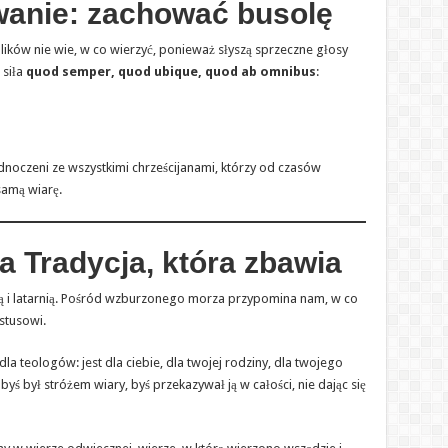
zwanie: zachować busolę
olików nie wie, w co wierzyć, ponieważ słyszą sprzeczne głosy
 siła
quod semper, quod ubique, quod ab omnibus
:
ednoczeni ze wszystkimi chrześcijanami, którzy od czasów
samą wiarę.
 Tradycja, która zbawia
wicą i latarnią. Pośród wzburzonego morza przypomina nam, w co
stusowi.
dla teologów: jest dla ciebie, dla twojej rodziny, dla twojego
ś był stróżem wiary, byś przekazywał ją w całości, nie dając się