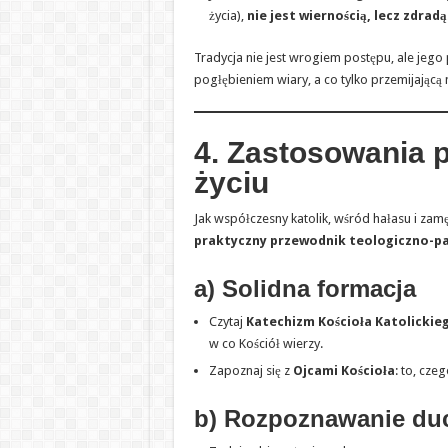
życia),
nie jest wiernością, lecz zdradą
Tradycja nie jest wrogiem postępu, ale jeg
pogłębieniem wiary, a co tylko przemijającą
4. Zastosowania 
życiu
Jak współczesny katolik, wśród hałasu i za
praktyczny przewodnik teologiczno-p
a) Solidna formacja
Czytaj
Katechizm Kościoła Katolickie
w co Kościół wierzy.
Zapoznaj się z
Ojcami Kościoła
: to, cze
b) Rozpoznawanie d