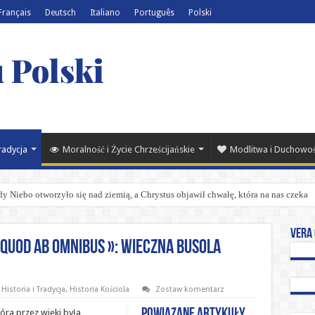
Français
Deutsch
Italiano
Português
Polski
 Polski
Tradycja
Moralność i Życie Chrześcijańskie
Modlitwa i Duchowo
y Niebo otworzyło się nad ziemią, a Chrystus objawił chwałę, która na nas czeka
Vera 
 quod ab omnibus »: Wieczna busola
Historia i Tradycja
,
Historia Kościoła
Zostaw komentarz
Powiązane artykuły
óra przez wieki była