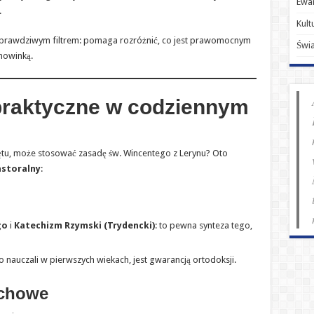
Ewan
.
Kult
o prawdziwym filtrem: pomaga rozróżnić, co jest prawomocnym
Świ
 nowinką.
praktyczne w codziennym
mętu, może stosować zasadę św. Wincentego z Lerynu? Oto
astoralny
:
go
i
Katechizm Rzymski (Trydencki)
: to pewna synteza tego,
go nauczali w pierwszych wiekach, jest gwarancją ortodoksji.
uchowe