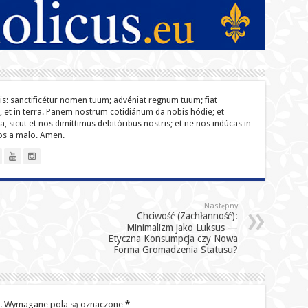
lis: sanc­ti­ficétur nomen tuum; advéniat regnum tuum; fiat
o, et in terra. Panem nostrum cotidiánum da nobis hódie; et
a, sicut et nos dimíttimus debitóribus nostris; et ne nos indúcas in
nos a malo. Amen.
Następny
Chciwość (Zachłanność):
Minimalizm jako Luksus —
Etyczna Konsumpcja czy Nowa
Forma Gromadzenia Statusu?
.
Wymagane pola są oznaczone
*