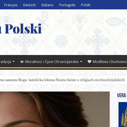
Français
Deutsch
Italiano
Português
Polski
 Polski
Tradycja
Moralność i Życie Chrześcijańskie
Modlitwa i Duchowo
mu samemu Bogu: katolicka lektura Nostra Aetate o religiach niechrześcijańskich
Vera 