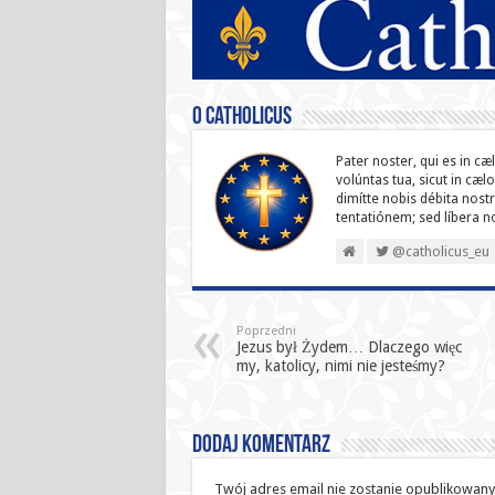
O catholicus
Pater noster, qui es in cæ
volúntas tua, sicut in cæl
dimítte nobis débita nostr
ten­ta­tiónem; sed líbera 
@catholicus_eu
Poprzedni
Jezus był Żydem… Dlaczego więc
my, katolicy, nimi nie jesteśmy?
Dodaj komentarz
Twój adres email nie zostanie opublikowany