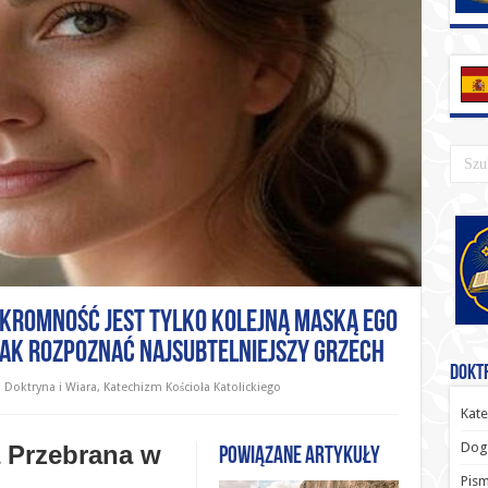
Skromność Jest Tylko Kolejną Maską Ego
Jak Rozpoznać Najsubtelniejszy Grzech
Doktr
Doktryna i Wiara
,
Katechizm Kościoła Katolickiego
Kate
Dog
 Przebrana w
Powiązane artykuły
Pism