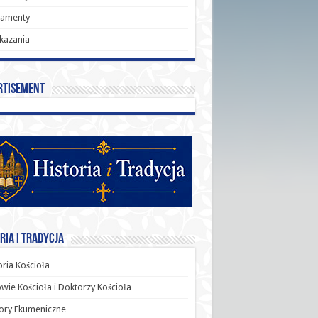
ramenty
kazania
rtisement
ria i Tradycja
oria Kościoła
wie Kościoła i Doktorzy Kościoła
ory Ekumeniczne