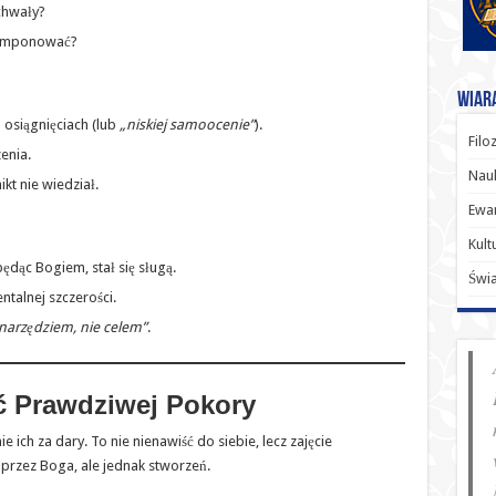
chwały?
imponować?
Wiara
 osiągnięciach (lub
„niskiej samoocenie”
).
Filo
enia.
Nauk
ikt nie wiedział.
Ewan
Kult
będąc Bogiem, stał się sługą.
Świ
ntalnej szczerości.
narzędziem, nie celem”
.
ć Prawdziwej Pokory
 ich za dary. To nie nienawiść do siebie, lecz zajęcie
przez Boga, ale jednak stworzeń.