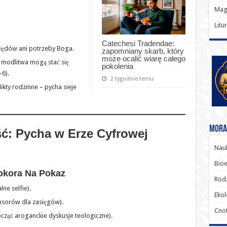
Magi
Litu
Catechesi Tradendae:
błędów ani potrzeby Boga.
zapomniany skarb, który
może ocalić wiarę całego
y modlitwa mogą stać się
pokolenia
6).
2 tygodnie temu
kty rodzinne – pycha sieje
Moral
ść: Pycha w Erze Cyfrowej
Nauk
Bioe
okora Na Pokaz
Rodz
lne selfie).
Ekol
nsorów dla zasięgów).
Cnot
cząc aroganckie dyskusje teologiczne).