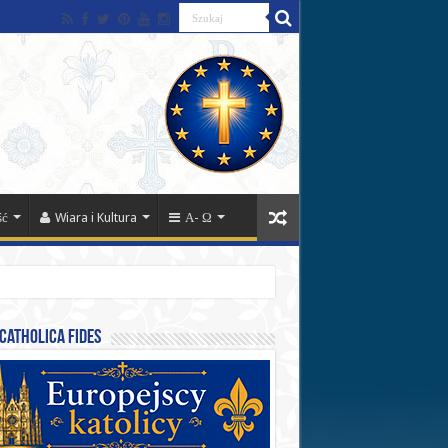
ść
Wiara i Kultura
Α- Ω
catholica fides