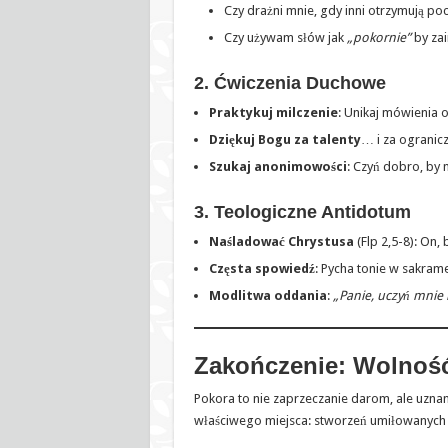
Czy drażni mnie, gdy inni otrzymują po
Czy używam słów jak
„pokornie”
by za
2. Ćwiczenia Duchowe
Praktykuj milczenie
: Unikaj mówienia o
Dziękuj Bogu za talenty
… i za ogranicz
Szukaj anonimowości
: Czyń dobro, by n
3. Teologiczne Antidotum
Naśladować Chrystusa
(Flp 2,5-8): On, 
Częsta spowiedź
: Pycha tonie w sakrame
Modlitwa oddania
:
„Panie, uczyń mnie 
Zakończenie: Wolnoś
Pokora to nie zaprzeczanie darom, ale uznanie
właściwego miejsca: stworzeń umiłowanych 