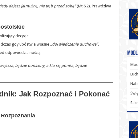
kiedy dajesz jałmużnę, nie trąb przed sobą”
(Mt 6,2). Prawdziwa
ostolskie
lizujący decyzje.
odczas gdy ubóstwia własne
„doświadczenie duchowe”
.
Modl
zed odpowiedzialnością.
Modl
wyższa, będzie poniżony, a kto się poniża, będzie
Euch
Nab
odnik: Jak Rozpoznać i Pokonać
Świę
Sakr
j Rozpoznania