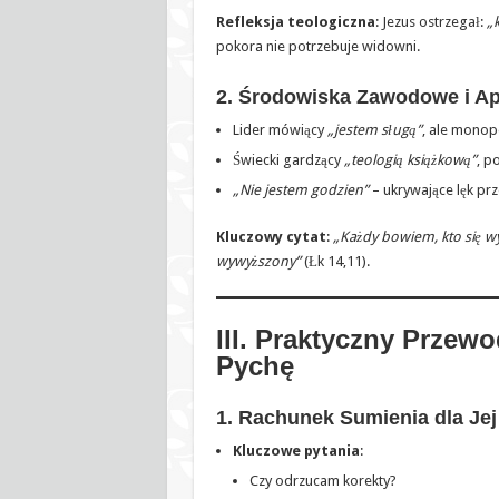
Refleksja teologiczna
: Jezus ostrzegał:
„
pokora nie potrzebuje widowni.
2. Środowiska Zawodowe i Ap
Lider mówiący
„jestem sługą”
, ale monopo
Świecki gardzący
„teologią książkową”
, p
„Nie jestem godzien”
– ukrywające lęk pr
Kluczowy cytat
:
„Każdy bowiem, kto się wy
wywyższony”
(Łk 14,11).
III. Praktyczny Przew
Pychę
1. Rachunek Sumienia dla Je
Kluczowe pytania
:
Czy odrzucam korekty?