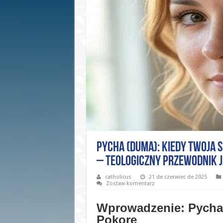
Pycha (Duma): Kiedy Twoja 
– Teologiczny Przewodnik 
catholicus
21 de czerwiec de 2025
Zostaw komentarz
Wprowadzenie: Pycha
Pokorę