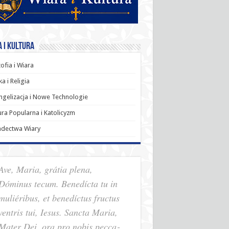
 i Kultura
zofia i Wiara
a i Religia
gelizacja i Nowe Technologie
ura Popularna i Katolicyzm
adectwa Wiary
Ave, Maria, grátia plena,
Dóminus tecum. Benedícta tu in
muliéribus, et benedíctus fructus
ventris tui, Iesus. Sancta Maria,
Mater Dei, ora pro nobis pec­ca­