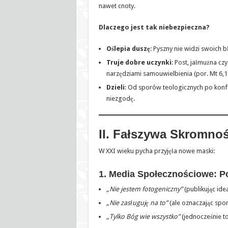
nawet cnoty.
Dlaczego jest tak niebezpieczna?
Oślepia duszę
: Pyszny nie widzi swoich 
Truje dobre uczynki
: Post, jałmużna cz
narzędziami samouwielbienia (por. Mt 6,1-
Dzieli
: Od sporów teologicznych po konfli
niezgodę.
II. Fałszywa Skromno
W XXI wieku pycha przyjęła nowe maski:
1. Media Społecznościowe: P
„Nie jestem fotogeniczny”
(publikując idea
„Nie zasługuję na to”
(ale oznaczając spo
„Tylko Bóg wie wszystko”
(jednocześnie to