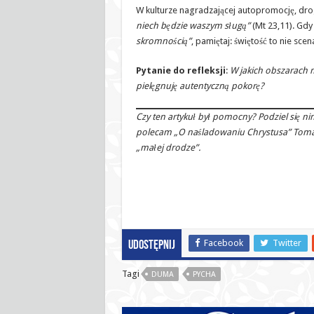
W kulturze nagradzającej autopromocję, drog
niech będzie waszym sługą”
(Mt 23,11). Gdy
skromnością”
, pamiętaj: świętość to nie scen
Pytanie do refleksji
:
W jakich obszarach 
pielęgnuję autentyczną pokorę?
Czy ten artykuł był pomocny? Podziel się nim
polecam „O naśladowaniu Chrystusa” Tomasz
„małej drodze”.
Facebook
Twitter
Udostępnij
Tagi
DUMA
PYCHA