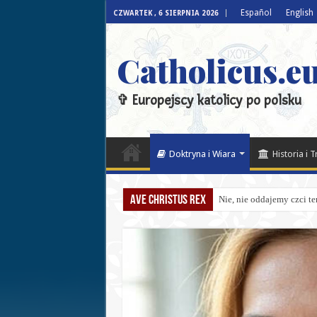
Español
English
CZWARTEK , 6 SIERPNIA 2026
Catholicus.eu
✞ Europejscy katolicy po polsku
Doktryna i Wiara
Historia i 
Ave Christus Rex
Nie, nie oddajemy czci te