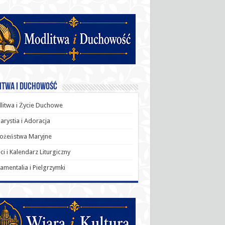
itwa i Duchowość
itwa i Życie Duchowe
arystia i Adoracja
ożeństwa Maryjne
ci i Kalendarz Liturgiczny
amentalia i Pielgrzymki