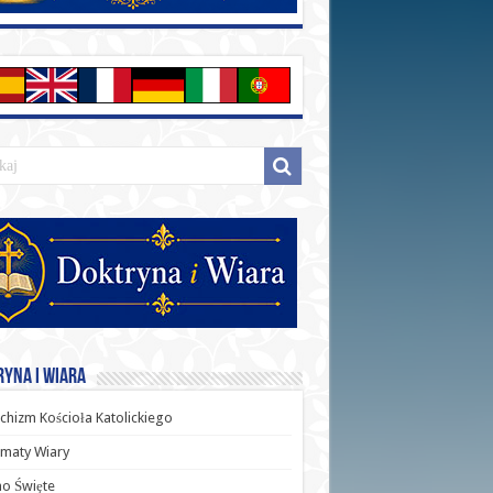
yna i Wiara
chizm Kościoła Katolickiego
maty Wiary
o Święte