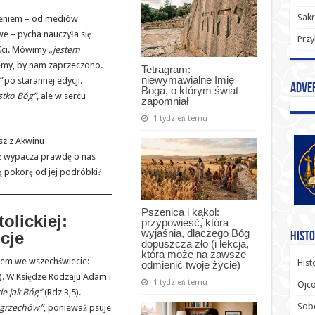
Sak
eniem – od mediów
 – pycha nauczyła się
Przy
ści. Mówimy
„jestem
emy, by nam zaprzeczono.
Tetragram:
niewymawialne Imię
”
po starannej edycji.
Adve
Boga, o którym świat
stko Bóg”
, ale w sercu
zapomniał
1 tydzień temu
sz z Akwinu
ż wypacza prawdę o nas
ą pokorę od jej podróbki?
Pszenica i kąkol:
olickiej:
przypowieść, która
wyjaśnia, dlaczego Bóg
cje
Histo
dopuszcza zło (i lekcja,
która może na zawsze
hem we wszechświecie:
Hist
odmienić twoje życie)
). W Księdze Rodzaju Adam i
1 tydzień temu
Ojco
ie jak Bóg”
(Rdz 3,5).
Sob
 grzechów”
, ponieważ psuje