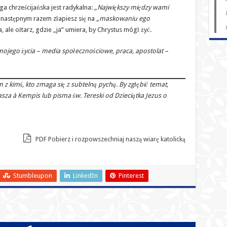
a chrześcijańska jest radykalna:
„Największy między wami
 następnym razem złapiesz się na
„maskowaniu ego
a, ale ołtarz, gdzie „ja” umiera, by Chrystus mógł żyć.
mojego życia – media społecznościowe, praca, apostolat –
 z kimś, kto zmaga się z subtelną pychą. By zgłębić temat,
a à Kempis lub pisma św. Tereski od Dzieciątka Jezus o
PDF Pobierz i rozpowszechniaj naszą wiarę katolicką
Stumbleupon
LinkedIn
Pinterest