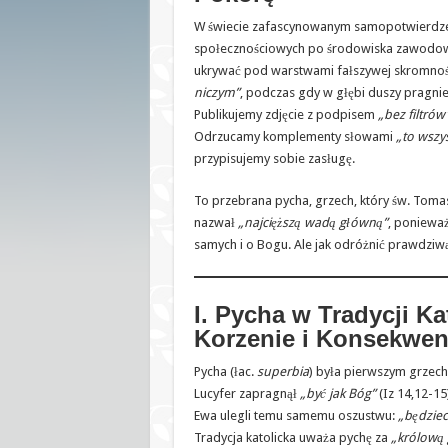
W świecie zafascynowanym samopotwierdz
społecznościowych po środowiska zawodowe
ukrywać pod warstwami fałszywej skromno
niczym”
, podczas gdy w głębi duszy pragni
Publikujemy zdjęcie z podpisem
„bez filtrów
Odrzucamy komplementy słowami
„to wszy
przypisujemy sobie zasługę.
To przebrana pycha, grzech, który św. Toma
nazwał
„najcięższą wadą główną”
, poniewa
samych i o Bogu. Ale jak odróżnić prawdziw
I. Pycha w Tradycji Kat
Korzenie i Konsekwen
Pycha (łac.
superbia
) była pierwszym grzec
Lucyfer zapragnął
„być jak Bóg”
(Iz 14,12-15
Ewa ulegli temu samemu oszustwu:
„będziec
Tradycja katolicka uważa pychę za
„królową