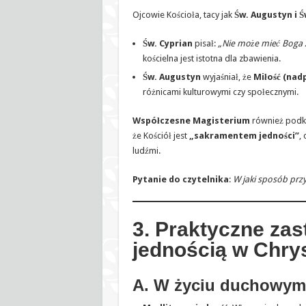
Ojcowie Kościoła, tacy jak
Św. Augustyn i Ś
Św. Cyprian
pisał:
„Nie może mieć Boga z
kościelna jest istotna dla zbawienia.
Św. Augustyn
wyjaśniał, że
Miłość (nad
różnicami kulturowymi czy społecznymi.
Współczesne Magisterium
również podkre
że Kościół jest
„sakramentem jedności”
,
ludźmi.
Pytanie do czytelnika
:
W jaki sposób przy
3. Praktyczne zas
jednością w Chry
A. W życiu duchowym