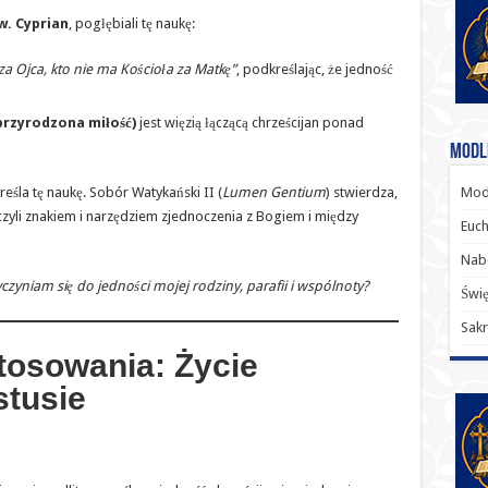
w. Cyprian
, pogłębiali tę naukę:
a Ojca, kto nie ma Kościoła za Matkę”
, podkreślając, że jedność
przyrodzona miłość)
jest więzią łączącą chrześcijan ponad
Modl
Modl
śla tę naukę. Sobór Watykański II (
Lumen Gentium
) stwierdza,
 czyli znakiem i narzędziem zjednoczenia z Bogiem i między
Euch
Nab
czyniam się do jedności mojej rodziny, parafii i wspólnoty?
Świę
Sakr
tosowania: Życie
stusie