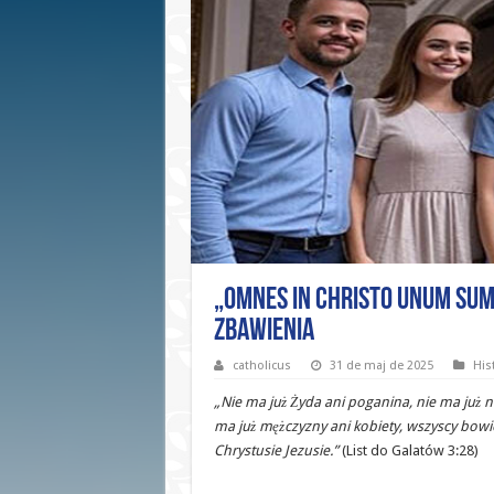
„Omnes in Christo unum sum
zbawienia
catholicus
31 de maj de 2025
Hist
„Nie ma już Żyda ani poganina, nie ma już n
ma już mężczyzny ani kobiety, wszyscy bowi
Chrystusie Jezusie.”
(List do Galatów 3:28)