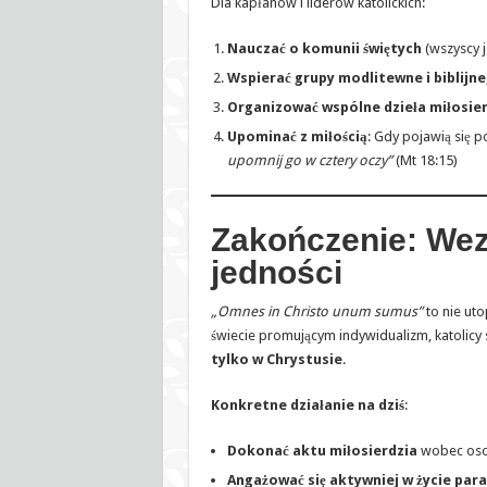
Dla kapłanów i liderów katolickich:
Nauczać o komunii świętych
(wszyscy j
Wspierać grupy modlitewne i biblijne
Organizować wspólne dzieła miłosie
Upominać z miłością
: Gdy pojawią się p
upomnij go w cztery oczy”
(Mt 18:15)
Zakończenie: We
jedności
„Omnes in Christo unum sumus”
to nie uto
świecie promującym indywidualizm, katolicy
tylko w Chrystusie
.
Konkretne działanie na dziś
:
Dokonać aktu miłosierdzia
wobec osob
Angażować się aktywniej w życie para