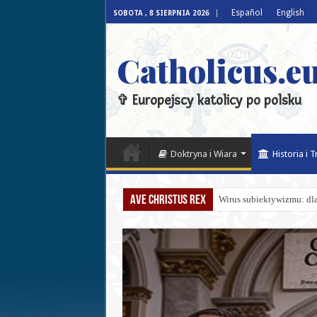
Español
English
SOBOTA , 8 SIERPNIA 2026
Catholicus.eu
✞ Europejscy katolicy po polsku
Doktryna i Wiara
Historia i 
Ave Christus Rex
Wirus subiektywizmu: dla