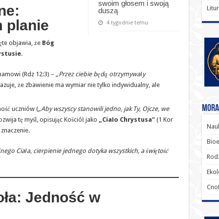
swoim głosem i swoją
ne:
Litu
duszą
 planie
4 tygodnie temu
ęte objawia, że
Bóg
ystusie
.
hamowi (Rdz 12:3) –
„Przez ciebie będą otrzymywały
zuje, że zbawienie ma wymiar nie tylko indywidualny, ale
Moral
ność uczniów (
„Aby wszyscy stanowili jedno, jak Ty, Ojcze, we
ozwija tę myśl, opisując Kościół jako
„Ciało Chrystusa”
(1 Kor
Nauk
 znaczenie.
Bioe
dnego Ciała, cierpienie jednego dotyka wszystkich, a świętość
Rodz
Ekol
Cnot
oła: Jedność w