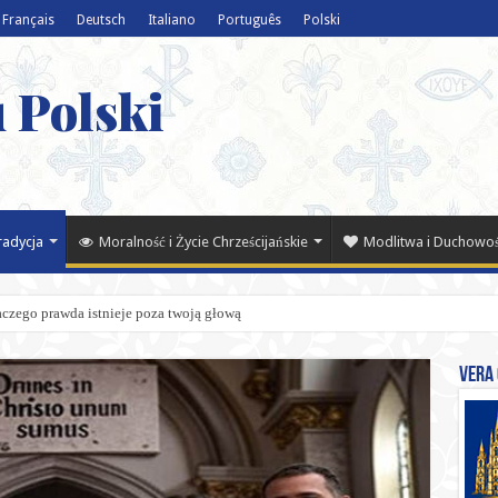
Français
Deutsch
Italiano
Português
Polski
 Polski
Tradycja
Moralność i Życie Chrześcijańskie
Modlitwa i Duchowo
czego prawda istnieje poza twoją głową
Vera 