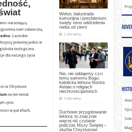
edność,
Przy
świat
Welon, balustrada
komunijna i prezbiterium:
święty sens oddzielenia
mi i narastającą
nieba od ziemi
Adve
przypomina nam odwieczną
2 dni temu
 jedno
. Łacińskie
Wszyscy jesteśmy jedno w
 głęboka teologiczna
je dla naszego życia
Nie, nie oddajemy czci
temu samemu Bogu:
katolicka lektura Nostra
Aetate o religiach
ści w Chrystusie
Histo
niechrześcijańskich
rium
na ten temat
3 dni temu
Hist
ym życiu
Ojco
ości w parafiach,
Duchowe przygotowanie
lektora: to znacznie
Sob
więcej niż czytanie
podczas Mszy Świętej –
Magi
służba Chrystusowi