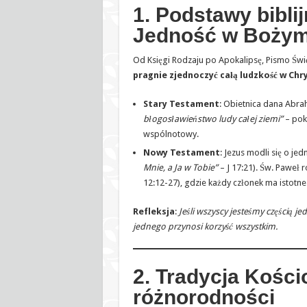
1. Podstawy biblij
Jedność w Bożym
Od Księgi Rodzaju po Apokalipsę, Pismo Świ
pragnie zjednoczyć całą ludzkość w Chr
Stary Testament
: Obietnica dana Abra
błogosławieństwo ludy całej ziemi”
– poka
wspólnotowy.
Nowy Testament
: Jezus modli się o jed
Mnie, a Ja w Tobie”
– J 17:21). Św. Paweł r
12:12-27), gdzie każdy członek ma istotne
Refleksja
:
Jeśli wszyscy jesteśmy częścią je
jednego przynosi korzyść wszystkim.
2. Tradycja Kości
różnorodności