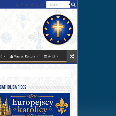
ść
Wiara i Kultura
Α- Ω
catholica fides