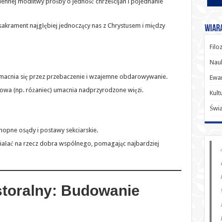
iennej modlitwy prośby o jedność chrześcijan i pojednanie
o sakrament najgłębiej jednoczący nas z Chrystusem i między
Wiara
Filo
Nauk
umacnia się przez przebaczenie i wzajemne obdarowywanie.
Ewan
owa (np. różaniec) umacnia nadprzyrodzone więzi.
Kult
Świ
chopne osądy i postawy sekciarskie.
ziałać na rzecz dobra wspólnego, pomagając najbardziej
storalny: Budowanie