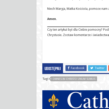
Niech Maryja, Matka Kościoła, pomoże nam żyć
Amen.
Czy ten artykuł był dla Ciebie pomocny? Podz
Chrystusie. Zostaw komentarze i świadectwa
Facebook
Twitter
Udostępnij
Tagi
OMNES IN CHRISTO UNUM SUMUS