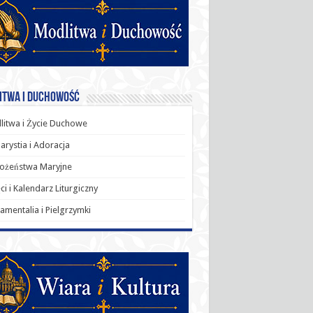
itwa i Duchowość
itwa i Życie Duchowe
arystia i Adoracja
ożeństwa Maryjne
ci i Kalendarz Liturgiczny
amentalia i Pielgrzymki