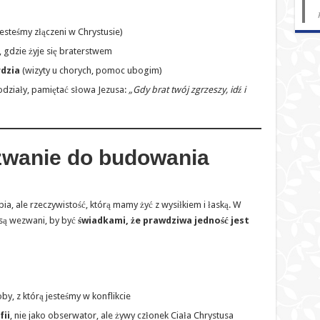
esteśmy złączeni w Chrystusie)
, gdzie żyje się braterstwem
rdzia
(wizyty u chorych, pomoc ubogim)
odziały, pamiętać słowa Jezusa:
„Gdy brat twój zgrzeszy, idź i
zwanie do budowania
pia, ale rzeczywistość, którą mamy żyć z wysiłkiem i łaską. W
 są wezwani, by być
świadkami, że prawdziwa jedność jest
y, z którą jesteśmy w konflikcie
fii
, nie jako obserwator, ale żywy członek Ciała Chrystusa