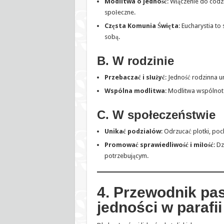
Modlitwa o jedność
: Włączenie do codz
społeczne.
Częsta Komunia Święta
: Eucharystia t
sobą.
B. W rodzinie
Przebaczać i służyć
: Jedność rodzinna 
Wspólna modlitwa
: Modlitwa wspólnot
C. W społeczeństwie
Unikać podziałów
: Odrzucać plotki, po
Promować sprawiedliwość i miłość
: D
potrzebującym.
4. Przewodnik pa
jedności w parafii