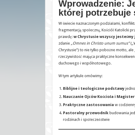
Wprowadzenie: J
której potrzebuje 
W świecie naznaczonym podziałami, konflikta
fragmentacją społeczną, Kościół Katolicki 
prawdę:
w Chrystusie wszyscy jesteśmy
zdanie
„Omnes in Christo unum sumus”
(„
Chrystusie”) to nie tylko pobożne motto, ale
rzeczywistość mająca praktyczne konsekwenc
duchowego i wspólnotowego.
W tym artykule omówimy:
Biblijne i teologiczne podstawy
jedno
Nauczanie Ojców Kościoła i Magiste
Praktyczne zastosowania
w codzienn
Pastoralny przewodnik
budowania jedn
rodzinach i społeczeństwie