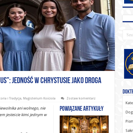
us”: Jedność w Chrystusie jako droga
Doktr
oria i Tradycja
,
Magisterium Kościoła
Zostaw komentarz
Kate
Powiązane artykuły
iewolnika ani wolnego, nie
Dog
em jesteście kimś jednym w
Pism
Sak