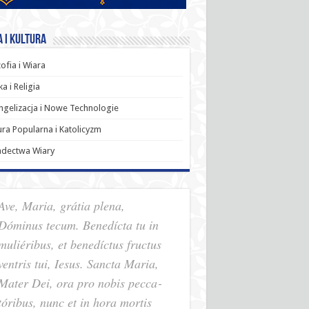
 i Kultura
zofia i Wiara
a i Religia
gelizacja i Nowe Technologie
ura Popularna i Katolicyzm
adectwa Wiary
Ave, Maria, grátia plena,
Dóminus tecum. Benedícta tu in
muliéribus, et benedíctus fructus
ventris tui, Iesus. Sancta Maria,
Mater Dei, ora pro nobis pec­ca­
tóribus, nunc et in hora mortis