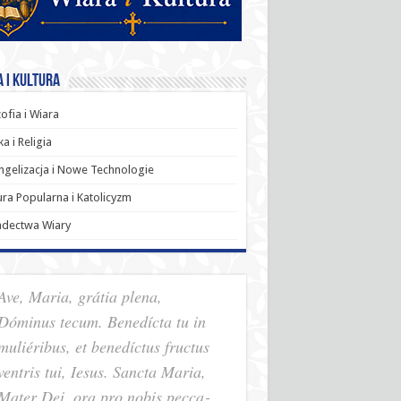
 i Kultura
zofia i Wiara
a i Religia
gelizacja i Nowe Technologie
ura Popularna i Katolicyzm
adectwa Wiary
Ave, Maria, grátia plena,
Dóminus tecum. Benedícta tu in
muliéribus, et benedíctus fructus
ventris tui, Iesus. Sancta Maria,
Mater Dei, ora pro nobis pec­ca­