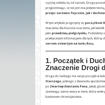
częściej oddala się od sacrum, Droga pozos
przypominając, że nie jest ona jedynie teorią,
przejść zarówno fizycznie, jak i duchow
W tym artykule przyjrzymy się
początkom D
znaczeniu dla Kościoła oraz temu, jak katoli
jako
prawdziwą pielgrzymkę
. Podzielimy 
praktycznymi informacjami dla tych, którzy 
sercem otwartym na łaskę Bożą
.
1. Początek i Du
Znaczenie Drogi 
Droga do Santiago ma swoje początki w kul
Starszego
, jednego z dwunastu apostołów 
po
Zmartwychwstaniu Pana
, Jakub głosi
zasiewając ziarno wiary w ziemi, która wieki 
bastionem chrześcijaństwa.