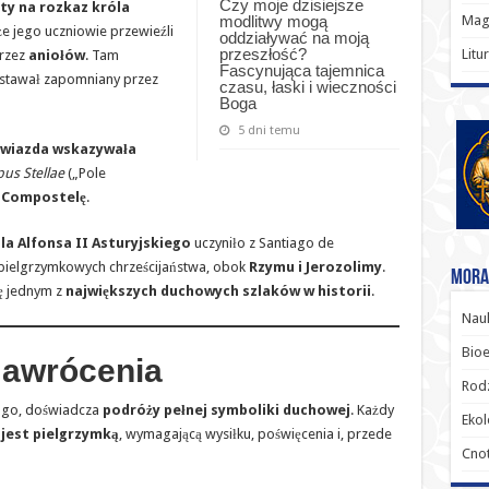
Czy moje dzisiejsze
ęty na rozkaz króla
modlitwy mogą
Magi
że jego uczniowie przewieźli
oddziaływać na moją
przeszłość?
Litu
przez
aniołów
. Tam
Fascynująca tajemnica
ostawał zapomniany przez
czasu, łaski i wieczności
Boga
5 dni temu
wiazda wskazywała
us Stellae
(„Pole
w
Compostelę
.
la Alfonsa II Asturyjskiego
uczyniło z Santiago de
 pielgrzymkowych chrześcijaństwa, obok
Rzymu i Jerozolimy
.
Moral
ię jednym z
największych duchowych szlaków w historii
.
Nauk
Bioe
Nawrócenia
Rodz
iago, doświadcza
podróży pełnej symboliki duchowej
. Każdy
Ekol
 jest pielgrzymką
, wymagającą wysiłku, poświęcenia i, przede
Cnot