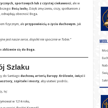
tycznych, sportowych lub z czystej ciekawości
, ale w
łębszego:
Bożą łaskę
. Dzięki zmęczeniu, ciszy, spotkaniom z
, odnajdują obecność Boga.
kiem fizycznym, ale
przypowieścią o życiu duchowym
. Jak
ojne jest nasze serce, dopóki nie spocznie w Tobie.”
Modl
ie
zbliżenie się do Boga
.
Modl
Euch
ój Szlaku
Nab
Świę
ogę do Santiago
duchową arterią Europy
.
Królowie, święci i
Sakr
lasztory, szpitale i mosty
, aby ułatwić podróż.
, są:
rzymował w 1214 roku,
go w swojej
Boskiej Komedii
,