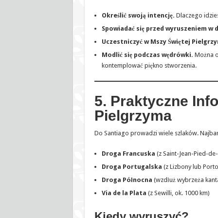
Określić swoją intencję.
Dlaczego idzie
Spowiadać się przed wyruszeniem w d
Uczestniczyć w Mszy Świętej Pielgrz
Modlić się podczas wędrówki.
Można 
kontemplować piękno stworzenia.
5. Praktyczne Inf
Pielgrzyma
Do Santiago prowadzi wiele szlaków. Najbar
Droga Francuska
(z Saint-Jean-Pied-de-
Droga Portugalska
(z Lizbony lub Porto
Droga Północna
(wzdłuż wybrzeża kant
Via de la Plata
(z Sewilli, ok. 1000 km)
Kiedy wyruszyć?