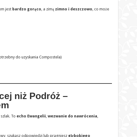
tem jest
bardzo gorąco
, a zimą
zimno i deszczowo
, co może
trzebny do uzyskania Compostela)
ej niż Podróż –
em
 szlak. To
echo Ewangelii
,
wezwanie do nawrócenia
,
nowy, szukasz odpowiedzi lub pragniesz
głębokiego