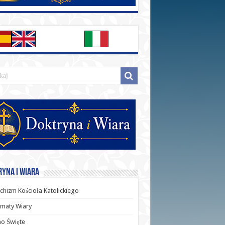
yna i Wiara
chizm Kościoła Katolickiego
maty Wiary
o Święte