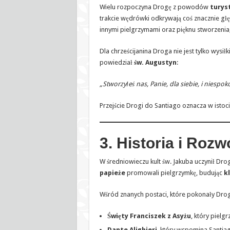
Wielu rozpoczyna Drogę z powodów
turys
trakcie wędrówki odkrywają coś znacznie g
innymi pielgrzymami oraz pięknu stworzenia
Dla chrześcijanina Droga nie jest tylko wysił
powiedział
św. Augustyn
:
„Stworzyłeś nas, Panie, dla siebie, i niespok
Przejście Drogi do Santiago oznacza w istoc
3. Historia i Rozw
W średniowieczu kult św. Jakuba uczynił Dr
papieże
promowali pielgrzymkę, budując
k
Wśród znanych postaci, które pokonały Drogę
Święty Franciszek z Asyżu
, który pielg
Dante Alighieri
, który wspomina Santia