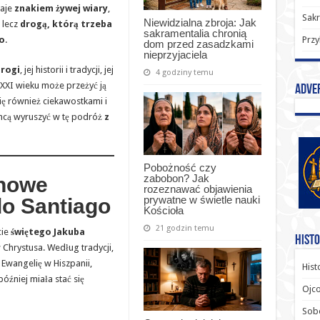
taje
znakiem żywej wiary
,
Sak
Niewidzialna zbroja: Jak
 lecz
drogą, którą trzeba
sakramentalia chronią
Przy
o
.
dom przed zasadzkami
nieprzyjaciela
rogi
, jej historii i tradycji, jej
4 godziny temu
k XXI wieku może przeżyć ją
Adve
się również ciekawostkami i
chcą wyruszyć w tę podróż
z
Pobożność czy
zabobon? Jak
chowe
rozeznawać objawienia
prywatne w świetle nauki
do Santiago
Kościoła
21 godzin temu
cie
świętego Jakuba
Histo
Chrystusa. Według tradycji,
ł Ewangelię w Hiszpanii,
Hist
później miała stać się
Ojco
Sob