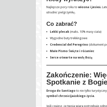
Najlepsze pory roku to
wiosna i jesień
. La
utrudnić pielgrzymkę.
Co zabrać?
Lekki plecak
(maks. 10% masy ciała)
Wygodne buty trekkingowe
Credencial del Peregrino
(dokument po
Małe Pismo Święte i różaniec
Serce otwarte na wolę Bożą
Zakończenie: Więc
Spotkanie z Bogi
Droga do Santiago
to nie tylko turystyczny
symbol chrześcijańskiego życia
.
Jeśli czujesz, że twoja wiara potrzebuje od