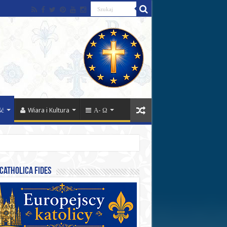
ść
Wiara i Kultura
Α- Ω
catholica fides