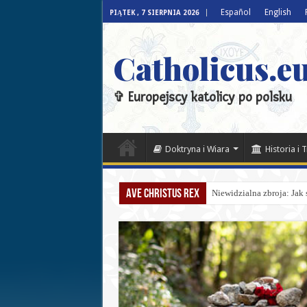
Español
English
PIĄTEK , 7 SIERPNIA 2026
Catholicus.eu
✞ Europejscy katolicy po polsku
Doktryna i Wiara
Historia i 
Ave Christus Rex
Niewidzialna zbroja: Jak