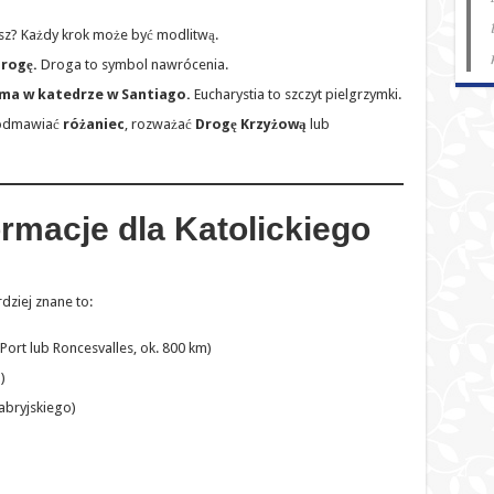
sz? Każdy krok może być modlitwą.
rogę.
Droga to symbol nawrócenia.
yma w katedrze w Santiago.
Eucharystia to szczyt pielgrzymki.
odmawiać
różaniec
, rozważać
Drogę Krzyżową
lub
ormacje dla Katolickiego
dziej znane to:
Port lub Roncesvalles, ok. 800 km)
)
abryjskiego)