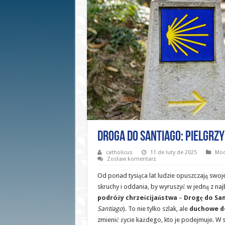
Droga do Santiago: Pielgrzy
catholicus
11 de luty de 2025
Mod
Zostaw komentarz
Od ponad tysiąca lat ludzie opuszczają swoje
skruchy i oddania, by wyruszyć w jedną z na
podróży chrześcijaństwa
–
Drogę do Sa
Santiago
). To nie tylko szlak, ale
duchowe d
zmienić życie każdego, kto je podejmuje. W 