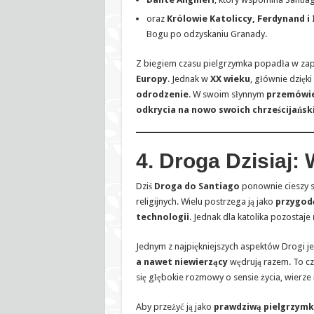
oraz
Królowie Katoliccy, Ferdynand i 
Bogu po odzyskaniu Granady.
Z biegiem czasu pielgrzymka popadła w z
Europy
. Jednak w
XX wieku
, głównie dzięki
odrodzenie
. W swoim słynnym
przemówie
odkrycia na nowo swoich chrześcijańsk
4. Droga Dzisiaj:
Dziś
Droga do Santiago
ponownie cieszy s
religijnych. Wielu postrzega ją jako
przygodę
technologii
. Jednak dla katolika pozostaje
Jednym z najpiękniejszych aspektów Drogi jes
a nawet niewierzący
wędrują razem. To cz
się głębokie rozmowy o sensie życia, wierze 
Aby przeżyć ją jako
prawdziwą pielgrzymk