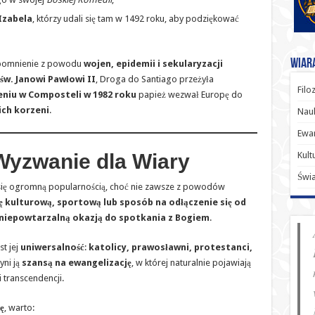
Izabela
, którzy udali się tam w 1492 roku, aby podziękować
Wiara
apomnienie z powodu
wojen, epidemii i sekularyzacji
św. Janowi Pawłowi II
, Droga do Santiago przeżyła
Filo
niu w Composteli w 1982 roku
papież wezwał Europę do
ich korzeni
.
Nauk
Ewan
Kult
 Wyzwanie dla Wiary
Świ
ię ogromną popularnością, choć nie zawsze z powodów
 kulturową, sportową lub sposób na odłączenie się od
niepowtarzalną okazją do spotkania z Bogiem
.
t jej
uniwersalność
:
katolicy, prawosławni, protestanci,
yni ją
szansą na ewangelizację
, w której naturalnie pojawiają
i transcendencji.
ę
, warto: