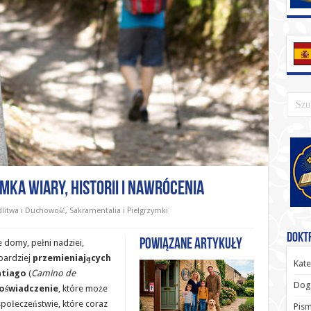
mka Wiary, Historii i Nawrócenia
litwa i Duchowość
,
Sakramentalia i Pielgrzymki
Doktr
Powiązane artykuły
 domy, pełni nadziei,
jbardziej
przemieniających
Kate
ntiago
(
Camino de
Dog
oświadczenie
, które może
społeczeństwie, które coraz
Pism