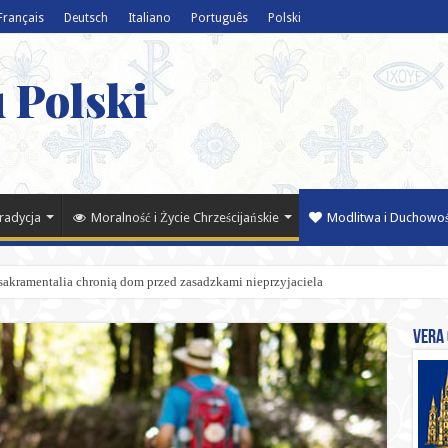
Français
Deutsch
Italiano
Português
Polski
 Polski
Tradycja
Moralność i Życie Chrześcijańskie
Modlitwa i Duchowo
 sakramentalia chronią dom przed zasadzkami nieprzyjaciela
Vera 