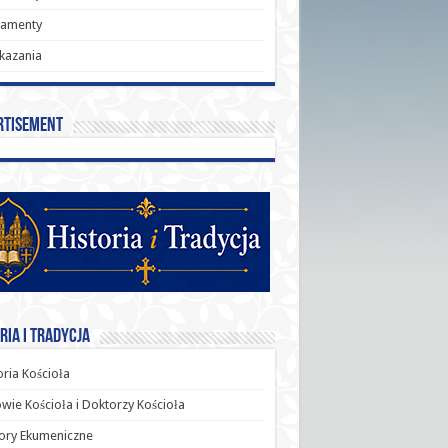
ramenty
kazania
rtisement
ria i Tradycja
oria Kościoła
wie Kościoła i Doktorzy Kościoła
ory Ekumeniczne