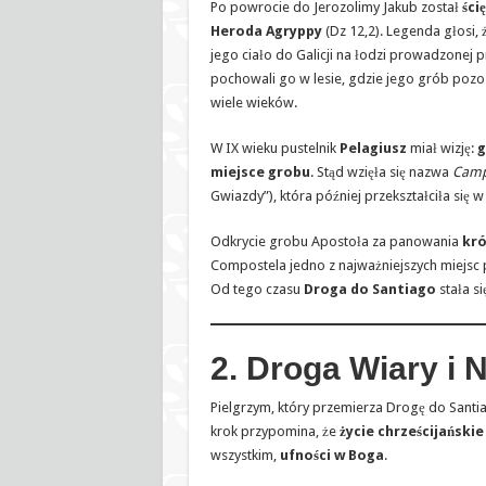
Po powrocie do Jerozolimy Jakub został
ści
Heroda Agryppy
(Dz 12,2). Legenda głosi, 
jego ciało do Galicji na łodzi prowadzonej 
pochowali go w lesie, gdzie jego grób poz
wiele wieków.
W IX wieku pustelnik
Pelagiusz
miał wizję:
g
miejsce grobu
. Stąd wzięła się nazwa
Camp
Gwiazdy”), która później przekształciła się 
Odkrycie grobu Apostoła za panowania
kró
Compostela jedno z najważniejszych miejsc
Od tego czasu
Droga do Santiago
stała s
2. Droga Wiary i 
Pielgrzym, który przemierza Drogę do Sant
krok przypomina, że
życie chrześcijańskie
wszystkim,
ufności w Boga
.