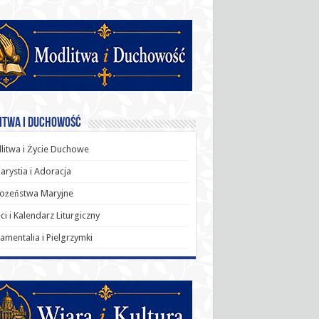
itwa i Duchowość
itwa i Życie Duchowe
arystia i Adoracja
ożeństwa Maryjne
ci i Kalendarz Liturgiczny
amentalia i Pielgrzymki