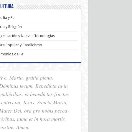
Cultura
sofía y Fe
cia y Religión
gelización y Nuevas Tecnologías
ura Popular y Catolicismo
imonios de Fe
Ave, Maria, grátia plena,
Dóminus tecum. Benedícta tu in
muliéribus, et benedíctus fructus
ventris tui, Iesus. Sancta Maria,
Mater Dei, ora pro nobis pec­ca­
tóribus, nunc et in hora mortis
nostræ. Amen.