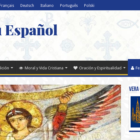
Français
Deutsch
Italiano
Português
Polski
u Español
dición
Moral y Vida Cristiana
Oración y Espiritualidad
Fe
Vera 