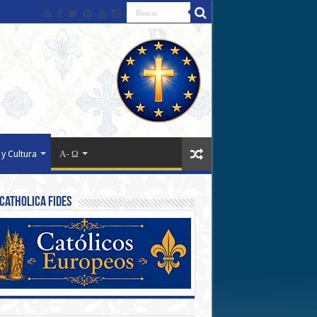
 y Cultura
Α- Ω
Catholica Fides