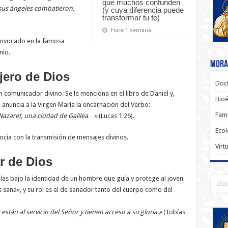
que muchos confunden
 sus ángeles combatieron,
(y cuya diferencia puede
transformar tu fe)
Hace 1 semana
s invocado en la famosa
nio.
Moral
jero de Dios
Doct
 comunicador divino. Se le menciona en el libro de Daniel y,
Bioé
anuncia a la Virgen María la encarnación del Verbo:
Fami
 Nazaret, una ciudad de Galilea…»
(Lucas 1:26).
Ecol
asocia con la transmisión de mensajes divinos.
Virt
r de Dios
bías bajo la identidad de un hombre que guía y protege al joven
s sana», y su rol es el de sanador tanto del cuerpo como del
están al servicio del Señor y tienen acceso a su gloria.»
(Tobías