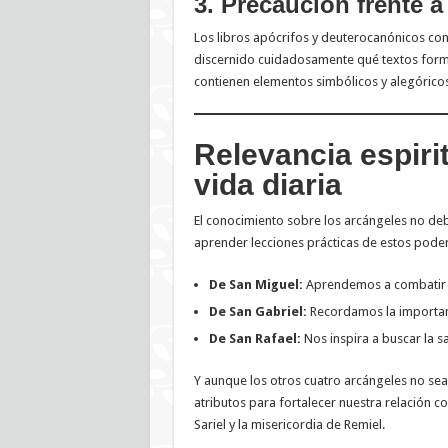
3. Precaución frente 
Los libros apócrifos y deuterocanónicos con
discernido cuidadosamente qué textos forma
contienen elementos simbólicos y alegóricos
Relevancia espirit
vida diaria
El conocimiento sobre los arcángeles no de
aprender lecciones prácticas de estos pode
De San Miguel:
Aprendemos a combatir e
De San Gabriel:
Recordamos la importanc
De San Rafael:
Nos inspira a buscar la san
Y aunque los otros cuatro arcángeles no se
atributos para fortalecer nuestra relación con
Sariel y la misericordia de Remiel.