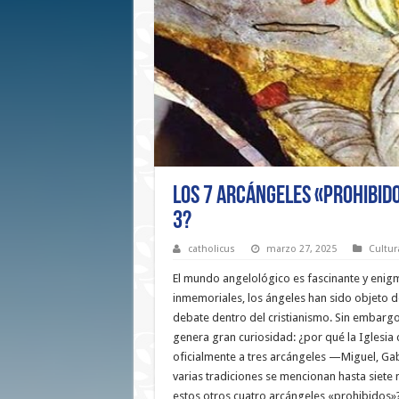
Los 7 Arcángeles «prohibido
3?
catholicus
marzo 27, 2025
Cultur
El mundo angelológico es fascinante y enig
inmemoriales, los ángeles han sido objeto d
debate dentro del cristianismo. Sin embargo
genera gran curiosidad: ¿por qué la Iglesia 
oficialmente a tres arcángeles —Miguel, Ga
varias tradiciones se mencionan hasta siet
estos otros cuatro arcángeles «prohibidos»