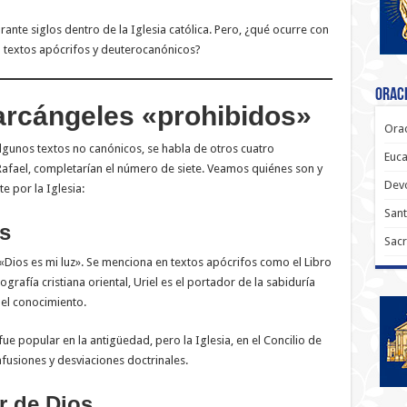
ante siglos dentro de la Iglesia católica. Pero, ¿qué ocurre con
 textos apócrifos y deuterocanónicos?
Oraci
arcángeles «prohibidos»
Orac
 algunos textos no canónicos, se habla de otros cuatro
Euca
 Rafael, completarían el número de siete. Veamos quiénes son y
Dev
 por la Iglesia:
Sant
os
Sacr
 «Dios es mi luz». Se menciona en textos apócrifos como el Libro
ografía cristiana oriental, Uriel es el portador de la sabiduría
 del conocimiento.
fue popular en la antigüedad, pero la Iglesia, en el Concilio de
fusiones y desviaciones doctrinales.
r de Dios