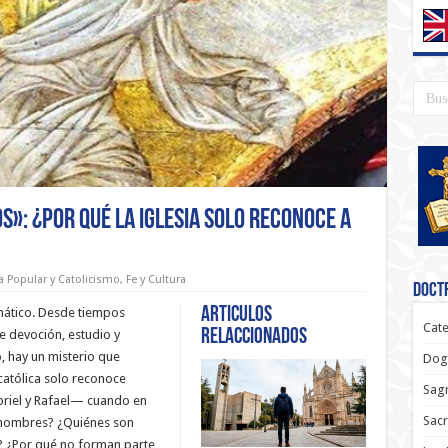
s»: ¿Por qué la Iglesia solo reconoce a
a Popular y Catolicismo
,
Fe y Cultura
Doctr
Articulos
mático. Desde tiempos
Cate
relaccionados
e devoción, estudio y
, hay un misterio que
Dog
católica solo reconoce
Sagr
briel y Rafael— cuando en
Sac
e nombres? ¿Quiénes son
? ¿Por qué no forman parte