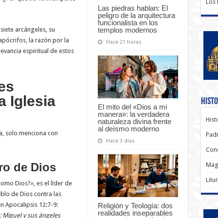
Los
Las piedras hablan: El
peligro de la arquitectura
funcionalista en los
templos modernos
 siete arcángeles, su
pócrifos, la razón por la
Hace 21 horas
levancia espiritual de estos
es
a Iglesia
Histo
El mito del «Dios a mi
manera»: la verdadera
Hist
naturaleza divina frente
al deísmo moderno
ra, solo menciona con
Padr
Hace 3 días
Conc
ro de Dios
Magi
Litu
omo Dios?», es el líder de
eblo de Dios contra las
n Apocalipsis 12:7-9:
Religión y Teología: dos
realidades inseparables
: Miguel y sus ángeles