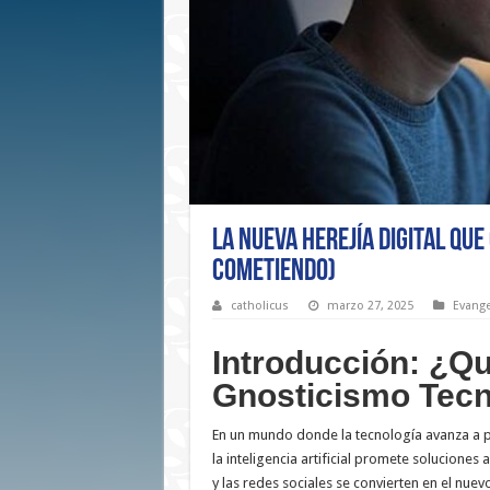
La Nueva Herejía Digital que
Cometiendo)
catholicus
marzo 27, 2025
Evange
Introducción: ¿Qu
Gnosticismo Tecn
En un mundo donde la tecnología avanza a 
la inteligencia artificial promete solucione
y las redes sociales se convierten en el nuev