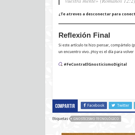
vuestra mente»
(Romanos 12:2)
¿Te atreves a desconectar para conect
Reflexión Final
Si este artículo te hizo pensar, compártelo (
un encuentro vivo. ¡Hoy es el día para volver 
#FeContraElGnosticismoDigital
Facebook
Twitter
Compartir
Etiquetas
GNOSTICISMO TECNOLÓGICO