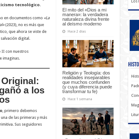
Los
ticismo tecnológico
.
El mito del «Dios a mi
manera»: la verdadera
icano en documentos como
«La
naturaleza divina frente
al deísmo moderno
al»
(2023), no es más que
ico, que ahora se viste de
Hace 2 días
alvación digital.
o II con nuestros
e imaginas.
Histo
Religión y Teología: dos
Hist
realidades inseparables
Original:
que muchos confunden
Padr
(y cuya diferencia puede
gañó a los
transformar tu fe)
Conc
nos
Hace 1 semana
Magi
co
, primero debemos
Litu
e una de las primeras y más
rimitiva. Sus seguidores