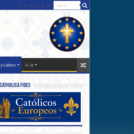
 y Cultura
Α- Ω
Catholica Fides