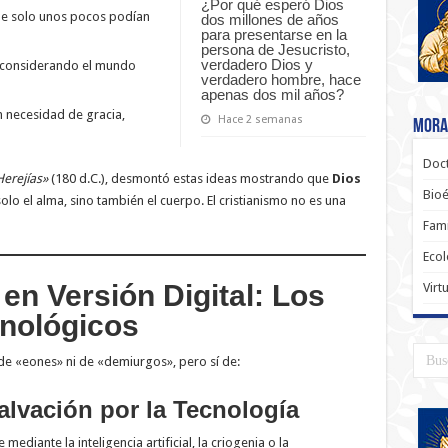
¿Por qué esperó Dios
e solo unos pocos podían
dos millones de años
para presentarse en la
persona de Jesucristo,
verdadero Dios y
 considerando el mundo
verdadero hombre, hace
apenas dos mil años?
in necesidad de gracia,
Hace 2 semanas
Moral
Doct
Herejías»
(180 d.C.), desmontó estas ideas mostrando que
Dios
Bioé
olo el alma, sino también el cuerpo. El cristianismo no es una
Fami
Ecol
en Versión Digital: Los
Virt
nológicos
de «eones» ni de «demiurgos», pero sí de:
alvación por la Tecnología
diante la inteligencia artificial, la criogenia o la