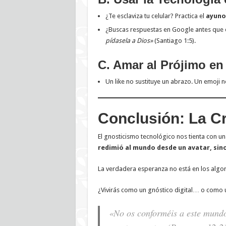
¿Te esclaviza tu celular? Practica el
ayuno 
¿Buscas respuestas en Google antes que 
pídasela a Dios»
(Santiago 1:5).
C. Amar al Prójimo en
Un like no sustituye un abrazo. Un emoji 
Conclusión: La Cru
El gnosticismo tecnológico nos tienta con una
redimió al mundo desde un avatar, sino
La verdadera esperanza no está en los algori
¿Vivirás como un gnóstico digital… o como 
«No os conforméis a este mundo