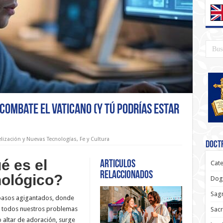
 Combate el Vaticano (Y Tú Podrías Estar
lización y Nuevas Tecnologías
,
Fe y Cultura
Doctr
é es el
Articulos
Cate
relaccionados
ológico?
Dog
Sagr
pasos agigantados, donde
s a todos nuestros problemas
Sac
o altar de adoración, surge