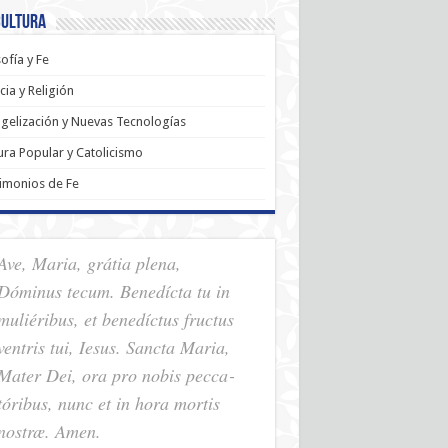
Cultura
sofía y Fe
cia y Religión
gelización y Nuevas Tecnologías
ura Popular y Catolicismo
imonios de Fe
Ave, Maria, grátia plena,
Dóminus tecum. Benedícta tu in
muliéribus, et benedíctus fructus
ventris tui, Iesus. Sancta Maria,
Mater Dei, ora pro nobis pec­ca­
tóribus, nunc et in hora mortis
nostræ. Amen.