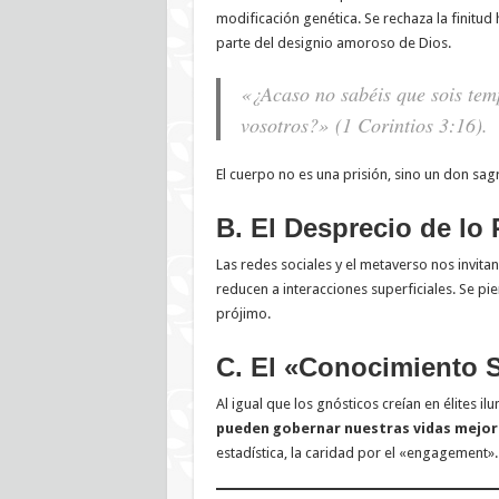
modificación genética. Se rechaza la finitu
parte del designio amoroso de Dios.
«¿Acaso no sabéis que sois temp
vosotros?»
(1 Corintios 3:16).
El cuerpo no es una prisión, sino un don sag
B. El Desprecio de lo 
Las redes sociales y el metaverso nos invita
reducen a interacciones superficiales. Se pie
prójimo.
C. El «Conocimiento S
Al igual que los gnósticos creían en élites 
pueden gobernar nuestras vidas mejor 
estadística, la caridad por el «engagement».