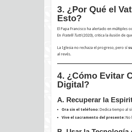
3. ¿Por Qué el Va
Esto?
El Papa Francisco ha alertado en múltiples 
En
Fratelli Tutti
(2020), critica la ilusión de qu
La Iglesia no rechaza el progreso, pero sí
su
al revés.
4. ¿Cómo Evitar 
Digital?
A. Recuperar la Espir
Ora sin el teléfono
: Dedica tiempo al si
Vive el sacramento del presente
: No
B. Usar la Tecnología