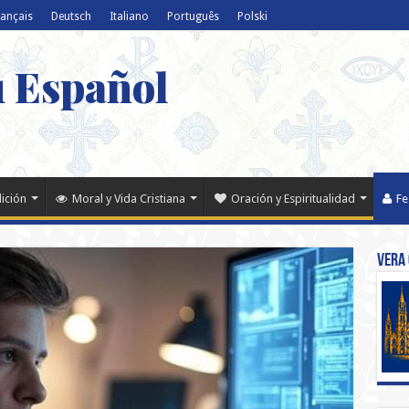
rançais
Deutsch
Italiano
Português
Polski
u Español
dición
Moral y Vida Cristiana
Oración y Espiritualidad
Fe
Vera 