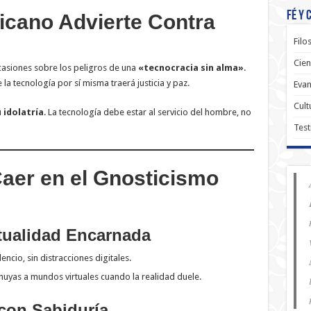
Fé y 
ticano Advierte Contra
Filo
Cien
ocasiones sobre los peligros de una
«tecnocracia sin alma»
.
e la tecnología por sí misma traerá justicia y paz.
Evan
Cult
 idolatría
. La tecnología debe estar al servicio del hombre, no
Test
Caer en el Gnosticismo
itualidad Encarnada
lencio, sin distracciones digitales.
 huyas a mundos virtuales cuando la realidad duele.
 con Sabiduría