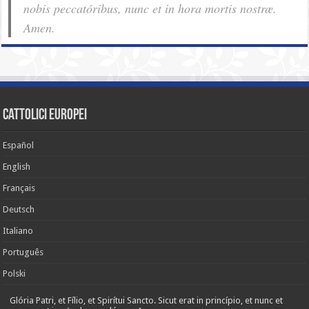
nobis pec­ca­tóribus, nunc et in hora mortis nostræ.
Amen.
cattolici europei
Español
English
Français
Deutsch
Italiano
Português
Polski
Glória Patri, et Fílio, et Spirítui Sancto. Sicut erat in princípio, et nunc et