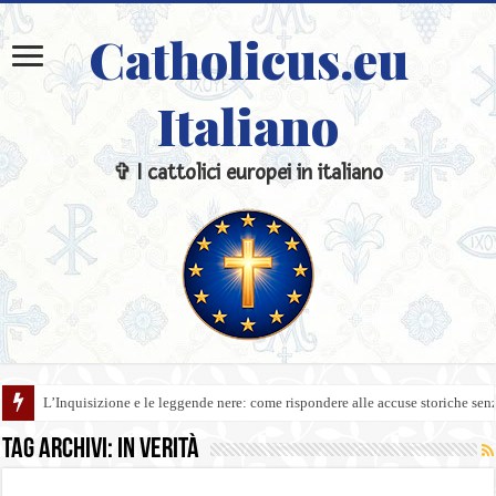
Catholicus.eu
Italiano
✞ I cattolici europei in italiano
L’Inquisizione e le leggende nere: come rispondere alle accuse storiche sen
Tag Archivi:
In verità