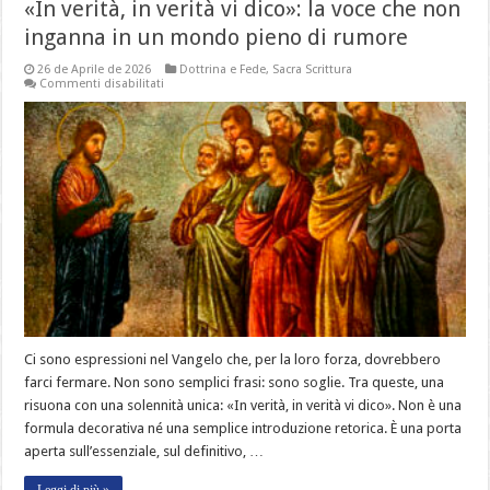
«In verità, in verità vi dico»: la voce che non
inganna in un mondo pieno di rumore
26 de Aprile de 2026
Dottrina e Fede
,
Sacra Scrittura
su
Commenti disabilitati
«In
verità,
in
verità
vi
dico»:
la
voce
che
non
inganna
in
un
mondo
pieno
di
rumore
Ci sono espressioni nel Vangelo che, per la loro forza, dovrebbero
farci fermare. Non sono semplici frasi: sono soglie. Tra queste, una
risuona con una solennità unica: «In verità, in verità vi dico». Non è una
formula decorativa né una semplice introduzione retorica. È una porta
aperta sull’essenziale, sul definitivo, …
Leggi di più »