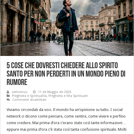
5 cose che dovresti chiedere allo Spirito
Santo per non perderti in un mondo pieno di
rumore
catholicus
11 de Maggio de 2026
Preghiera e Spiritualità
,
Preghiera e Vita Spirituale
su
Commenti disabilitati
5
cose
Viviamo circondati da voci. Il mondo ha un’opinione su tutto. I social
che
dovresti
network ci dicono come pensare, come sentire, come vivere e perfino
chiedere
come credere. Mai prima d’ora c’erano state così tante informazioni…
allo
Spirito
eppure mai prima d’ora c’è stata così tanta confusione spirituale. Molti
Santo