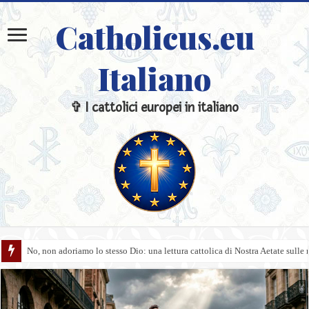
Catholicus.eu
Italiano
✞ I cattolici europei in italiano
Il mito del «Dio a modo mio»: la vera natura divina di fronte al deismo mo