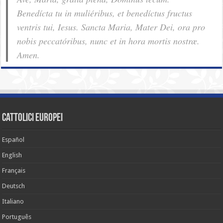
Benedícta tu in muliéribus, et benedíctus fructus
ventris tui, Iesus. Sancta Maria, Mater Dei, ora pro
nobis pec­ca­tóribus, nunc et in hora mortis nostræ.
Amen.
cattolici europei
Español
English
Français
Deutsch
Italiano
Português