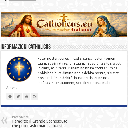
Informazioni catholicus
Pater noster, qui es in cælis: sanc­ti­ficétur nomen
tuum; advéniat regnum tuum; fiat volúntas tua, sicut
in cælo, et in terra. Panem nostrum cotidiánum da
nobis hódie; et dimítte nobis débita nostra, sicut et
nos dimíttimus debitóribus nostris; et ne nos
indúcas in ten­ta­tiónem; sed líbera nos a malo.
Amen.
Precedente
Paraclito: il Grande Sconosciuto
che può trasformare la tua vita