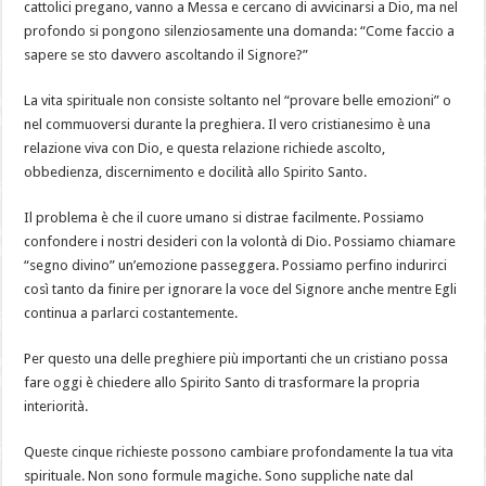
per
cattolici pregano, vanno a Messa e cercano di avvicinarsi a Dio, ma nel
non
profondo si pongono silenziosamente una domanda: “Come faccio a
perderti
in
sapere se sto davvero ascoltando il Signore?”
un
mondo
pieno
La vita spirituale non consiste soltanto nel “provare belle emozioni” o
di
rumore
nel commuoversi durante la preghiera. Il vero cristianesimo è una
relazione viva con Dio, e questa relazione richiede ascolto,
obbedienza, discernimento e docilità allo Spirito Santo.
Il problema è che il cuore umano si distrae facilmente. Possiamo
confondere i nostri desideri con la volontà di Dio. Possiamo chiamare
“segno divino” un’emozione passeggera. Possiamo perfino indurirci
così tanto da finire per ignorare la voce del Signore anche mentre Egli
continua a parlarci costantemente.
Per questo una delle preghiere più importanti che un cristiano possa
fare oggi è chiedere allo Spirito Santo di trasformare la propria
interiorità.
Queste cinque richieste possono cambiare profondamente la tua vita
spirituale. Non sono formule magiche. Sono suppliche nate dal