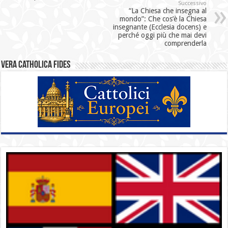
Successivo
“La Chiesa che insegna al
mondo”: Che cos’è la Chiesa
insegnante (Ecclesia docens) e
perché oggi più che mai devi
comprenderla
Vera catholica fides