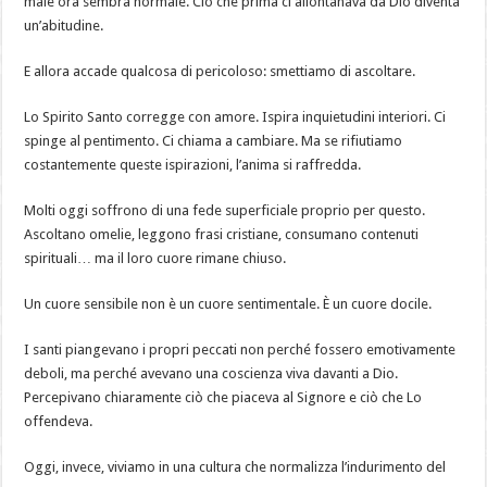
male ora sembra normale. Ciò che prima ci allontanava da Dio diventa
un’abitudine.
E allora accade qualcosa di pericoloso: smettiamo di ascoltare.
Lo Spirito Santo corregge con amore. Ispira inquietudini interiori. Ci
spinge al pentimento. Ci chiama a cambiare. Ma se rifiutiamo
costantemente queste ispirazioni, l’anima si raffredda.
Molti oggi soffrono di una fede superficiale proprio per questo.
Ascoltano omelie, leggono frasi cristiane, consumano contenuti
spirituali… ma il loro cuore rimane chiuso.
Un cuore sensibile non è un cuore sentimentale. È un cuore docile.
I santi piangevano i propri peccati non perché fossero emotivamente
deboli, ma perché avevano una coscienza viva davanti a Dio.
Percepivano chiaramente ciò che piaceva al Signore e ciò che Lo
offendeva.
Oggi, invece, viviamo in una cultura che normalizza l’indurimento del