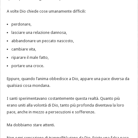
A volte Dio chiede cose umanamente difficili:
perdonare,
lasciare una relazione dannosa,
abbandonare un peccato nascosto,
cambiare vita,
riparare il male fatto,
portare una croce.
Eppure, quando l’anima obbedisce a Dio, appare una pace diversa da
qualsiasi cosa mondana.
I santi sperimentavano costantemente questa realtà. Quanto più
erano uniti alla volontà di Dio, tanto più profonda diventava la loro
pace, anche in mezzo a persecuzioni e sofferenze.
Ma dobbiamo stare attenti.
Non ogni sensazione di tranquillità viene da Dio. Esiste una falsa pace