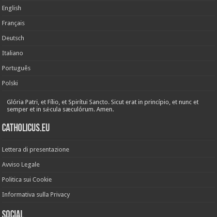
English
Français
Deutsch
Italiano
Português
Polski
Glória Patri, et Fílio, et Spirítui Sancto. Sicut erat in princípio, et nunc et
semper et in sǽcula sæculórum. Amen.
Catholicus.eu
Lettera di presentazione
Avviso Legale
Politica sui Cookie
Informativa sulla Privacy
Social