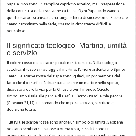
papale. Non sono un semplice capriccio estetico, ma un’espressione
della continuità della tradizione cattolica. Ogni Papa, indossando
queste scarpe, si unisce a una lunga schiera di successori di Pietro che
hanno camminato nella fede, spesso in circostanze difficili e
pericolose.
Il significato teologico: Martirio, umiltà
e servizio
Il colore rosso delle scarpe papali non è casuale. Nella teologia
cattolica, il rosso simboleggia il martirio, l’amore ardente e lo Spirito
Santo. Le scarpe rosse del Papa sono, quindi, un promemoria del
fatto che il pontefice è chiamato a essere un martire nello spirito,
disposto a dare la vita per la Chiesa e per il mondo. Questo
simbolismo risale alle parole di Gesù a Pietro: «Pasci le mie pecore»
(Giovanni 21,17), un comando che implica servizio, sacrificio e
dedizione totale.
Tuttavia, le scarpe rosse sono anche un simbolo di umiltà. Sebbene
possano sembrare lussuose a prima vista, in realtà sono un
promemoria che il Papa è un servitore, non un governante mondano.