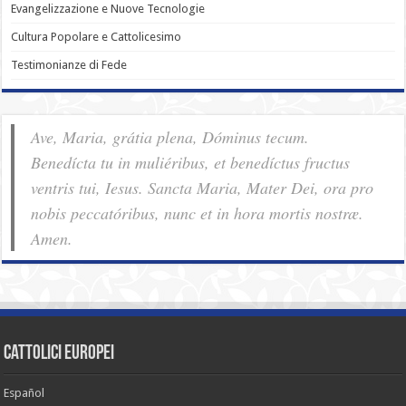
Evangelizzazione e Nuove Tecnologie
Cultura Popolare e Cattolicesimo
Testimonianze di Fede
Ave, Maria, grátia plena, Dóminus tecum.
Benedícta tu in muliéribus, et benedíctus fructus
ventris tui, Iesus. Sancta Maria, Mater Dei, ora pro
nobis pec­ca­tóribus, nunc et in hora mortis nostræ.
Amen.
cattolici europei
Español