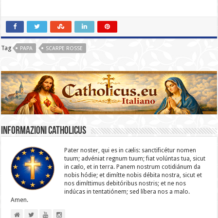
Tag
PAPA
SCARPE ROSSE
Informazioni catholicus
Pater noster, qui es in cælis: sanc­ti­ficétur nomen
tuum; advéniat regnum tuum; fiat volúntas tua, sicut
in cælo, et in terra. Panem nostrum cotidiánum da
nobis hódie; et dimítte nobis débita nostra, sicut et
nos dimíttimus debitóribus nostris; et ne nos
indúcas in ten­ta­tiónem; sed líbera nos a malo.
Amen.