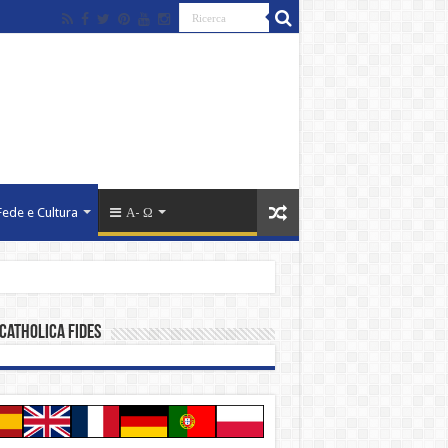
Fede e Cultura
Α- Ω
catholica fides