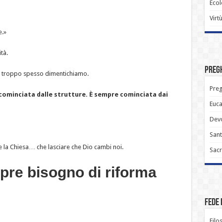
Ecol
Virt
e.»
tà.
Pregh
e troppo spesso dimentichiamo.
Preg
 cominciata dalle strutture. È sempre cominciata dai
Euca
Devo
Sant
e la Chiesa… che lasciare che Dio cambi noi.
Sacr
pre bisogno di riforma
Fede 
Filo