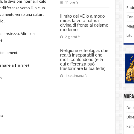
, le divisioni interne, il calo
11 ore fa
Padr
’indifferenza verso Dio e un
emente verso una cultura
Il mito del «Dio a modo
Conc
mio»: la vera natura
io.
divina di fronte al deismo
Magi
moderno
n tristezza. Altri con
Litu
2 giorni fa
e.
Religione e Teologia: due
ntinuamente:
realtà inseparabili che
molti confondono (e la
cui differenza può
rnare a fiorire?
trasformare la tua fede)
1 settimana fa
o.
Moral
Dott
.»
Bioe
Fami