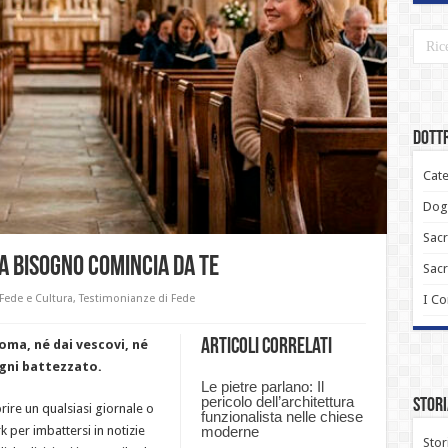
Dottr
Cate
Dogm
Sacr
ha bisogno comincia da te
Sac
I C
Fede e Cultura
,
Testimonianze di Fede
Articoli correlati
oma, né dai vescovi, né
ogni battezzato.
Le pietre parlano: Il
pericolo dell’architettura
Stori
prire un qualsiasi giornale o
funzionalista nelle chiese
 per imbattersi in notizie
moderne
Stor