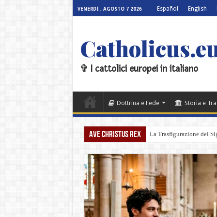
Español
English
VENERDÌ , AGOSTO 7 2026
Catholicus.eu
✞ I cattolici europei in italiano
Dottrina e Fede
Storia e Tr
Ave Christus Rex
La Trasfigurazione del Sign
Il velo, la balaustra della