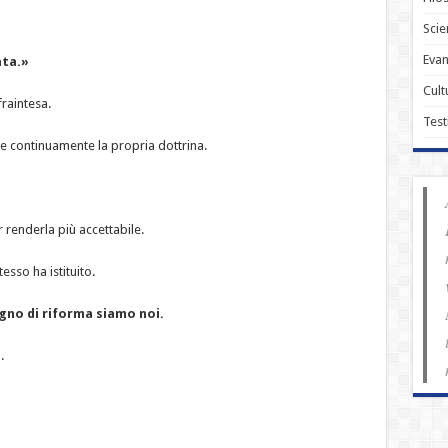
Scie
Evan
ata.»
Cult
raintesa.
Test
e continuamente la propria dottrina.
r renderla più accettabile.
esso ha istituito.
no di riforma siamo noi.
.