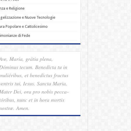
nza e Religione
gelizzazione e Nuove Tecnologie
ura Popolare e Cattolicesimo
imonianze di Fede
Ave, Maria, grátia plena,
Dóminus tecum. Benedícta tu in
muliéribus, et benedíctus fructus
ventris tui, Iesus. Sancta Maria,
Mater Dei, ora pro nobis pec­ca­
tóribus, nunc et in hora mortis
nostræ. Amen.