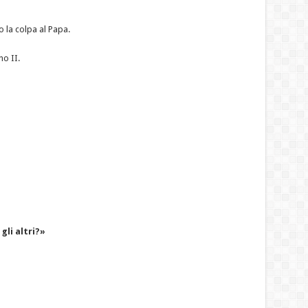
 la colpa al Papa.
no II.
gli altri?»