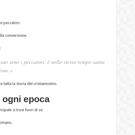
e peccatori.
lla conversione.
:
uo seno i peccatori, è nello stesso tempo santa
ione.»
utta la storia del cristianesimo.
i ogni epoca
pale si trovi fuori di sé.
 Romano.