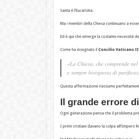
Santa è l’Eucaristia.
Ma i membri della Chiesa continuano a esser
Ed è qui che emerge la costante necessità de
Come ha insegnato il
Concilio Vaticano II
«La Chiesa, che comprende nel s
e sempre bisognosa di purificaz
Questa affermazione riassume perfettamente t
Il grande errore d
Ogni generazione pensa che il problema princi
I primi cristiani davano la colpa all’Impero