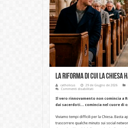
La riforma di cui la Chiesa 
catholicus
29 de Giugno de 2026
su
Commenti disabilitati
La
riforma
Il vero rinnovamento non comincia a R
di
cui
dai sacerdoti… comincia nel cuore di 
la
Chiesa
ha
Viviamo tempi difficili per la Chiesa. Basta a
bisogno
comincia
trascorrere qualche minuto sui social network
da