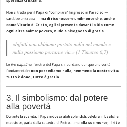
speranza cristiana
.
Non si tratta per il Papa di “comprare” l’ingresso in Paradiso —
sarebbe un’eresia — ma
di riconoscere umilmente che, anche
come Vicario di Cristo, egli si presenta davanti a Dio come
ogni altra anima: povero, nudo e bisognoso di grazia.
«Infatti non abbiamo portato nulla nel mondo e
nulla possiamo portarne via.» (1 Timoteo 6,7)
Le
lire papali
nel feretro del Papa ci ricordano dunque una verità
fondamentale:
non possediamo nulla, nemmeno la nostra vita;
tutto è dono, tutto è grazia.
3. Il simbolismo: dal potere
alla povertà
Durante la sua vita, il Papa indossa abiti splendidi, celebra in basiliche
maestose, parla dalla cattedra di Pietro… ma
alla sua morte, il rito