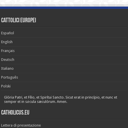
cattolici europei
Español
English
Français
Deutsch
Italiano
Português
Polski
Glória Patri, et Fílio, et Spirítui Sancto. Sicut erat in princípio, et nunc et
semper et in sǽcula sæculórum. Amen.
Catholicus.eu
Lettera di presentazione