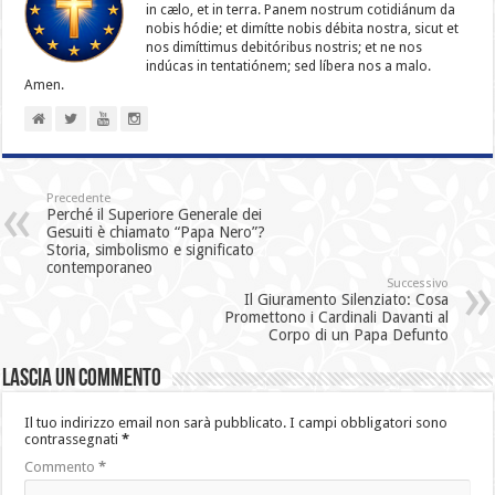
in cælo, et in terra. Panem nostrum cotidiánum da
nobis hódie; et dimítte nobis débita nostra, sicut et
nos dimíttimus debitóribus nostris; et ne nos
indúcas in ten­ta­tiónem; sed líbera nos a malo.
Amen.
Precedente
Perché il Superiore Generale dei
Gesuiti è chiamato “Papa Nero”?
Storia, simbolismo e significato
contemporaneo
Successivo
Il Giuramento Silenziato: Cosa
Promettono i Cardinali Davanti al
Corpo di un Papa Defunto
Lascia un commento
Il tuo indirizzo email non sarà pubblicato.
I campi obbligatori sono
contrassegnati
*
Commento
*