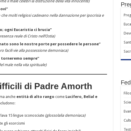
e il male celebri la distruzione della vita innocente)
Preg
covi”
Preg
he molti religiosi cadevano nella dannazione per ipocrisia e
Euca
; ogni Eucaristia ci brucia”
Devo
senza reale di Cristo nell’Ostia)
Sant
nato sono le nostre porte per possedere le persone”
o facili vie alla possessione demoniaca)
Sacr
i, torneremo sempre”
el male nella vita spirituale)
Fed
ifficili di Padre Amorth
Filo
 ma anche
entità di alto rango
come
Lucifero, Belial e
Scie
includono:
Evan
lava 15 lingue sconosciute
(glossolalia demoniaca)
Cult
e gli esorcismi
Test