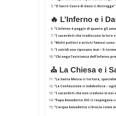
“Il Sacro Cuore di Gesù ci distrugge”
🔥 L’Inferno e i D
“L’inferno è peggio di quanto gli u
“I sacerdoti che tradiscono la loro v
“Molti politici e artisti famosi sono
“I suicidi non riposano mai – li tor
“Chi nega l’esistenza dell’inferno pr
⛪ La Chiesa e i S
“La Santa Messa ci tortura, special
“La Confessione ci indebolisce – og
“I sacerdoti che non credono in noi s
“Papa Benedetto XVI ci respingeva c
“L’acqua benedetta ci brucia come a