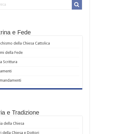
 comune e la crisi del positivismo giuridico
trina e Fede
chismo della Chiesa Cattolica
i della Fede
a Scrittura
ramenti
omandamenti
ia e Tradizione
ia della Chiesa
i della Chiesa e Dottori