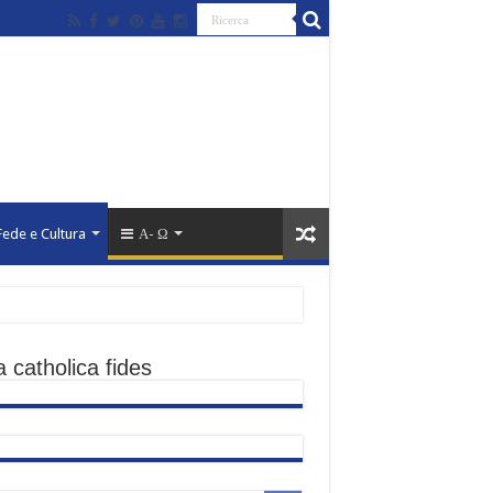
Fede e Cultura
Α- Ω
nde
 catholica fides
erra