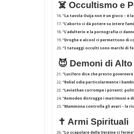
☠️ Occultismo e 
“La tavola Ouija non è un gioco – è l
“L’aborto ci dà potere su intere fami
“L’adulterio e la pornografia ci dann
“Droghe e alcool ci permettono di co
“I tatuaggi occulti sono marchi di fe
😈 Demoni di Alt
“Lucifero dice che presto governer
“Belial odia particolarmente i bambi
“Leviathan corrompe i potenti: politic
“Asmodeo distrugge i matrimoni e d
“Mammona controlla gli avari – la ri
✝️ Armi Spirituali
“Lo scapolare della Vergine ci ferma