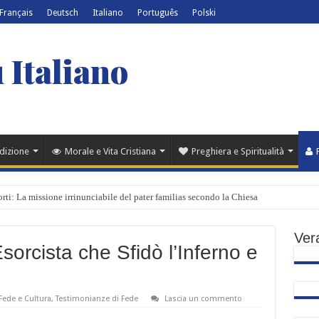
Français
Deutsch
Italiano
Português
Polski
 Italiano
adizione
Morale e Vita Cristiana
Preghiera e Spiritualità
 forti: La missione irrinunciabile del pater familias secondo la Chiesa
 del Signore: quando il Cielo si aprì sulla terra e Cristo rivelò la gloria che ci atte
Vera
ra della Comunione e il presbiterio: il senso sacro della separazione tra il cielo e la t
sorcista che Sfidò l’Inferno e
stizione? Come discernere le rivelazioni private alla luce della Chiesa
 Il pericolo dell’architettura funzionalista nelle chiese moderne
Fede e Cultura
,
Testimonianze di Fede
Lascia un commento
o stesso Dio: una lettura cattolica di Nostra Aetate sulle religioni non cristiane