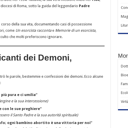
 diocesi di Roma, sotto la guida del leggendario
Padre
Conc
Magi
 corso della sua vita, documentando casi di possessione
Litu
ibri, come
Un esorcista racconta
e
Memorie di un esorcista
,
culto che molti preferiscono ignorare.
Mora
ficanti dei Demoni,
Dott
Bioe
strò le parole, bestemmie e confessioni dei demoni. Ecco alcune
:
Fami
Ecol
più pura e ci umilia”
ergine e la sua intercessione)
Virt
le con le sue preghiere”
ro il Santo Padre e la sua autorità spirituale)
nfo; ogni bambino abortito è una vittoria per noi”