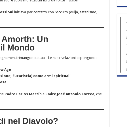
e suore subivano attacchi fisici da forze invisibili
sessioni
iniziava per contatto con l’occulto (ouija, satanismo,
e Amorth: Un
 il Mondo
nsegnamenti rimangono attuali. Le sue rivelazioni espongono:
ew Age
ione, Eucaristia) come armi spirituali
iesa
ome
Padre Carlos Martín
e
Padre José Antonio Fortea
, che
i nel Diavolo?