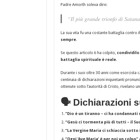
Padre Amorth soleva dire:
“Il più grande trionfo di Satana
La sua vita fu una costante battaglia contro
sempre
.
Se questo articolo ti ha colpito,
condividilo
battaglia spirituale è reale
.
Durante i suoi oltre 30 anni come esorcista 
centinaia di dichiarazioni inquietanti pronunci
ottenute sotto l’autorità di Cristo, rivelano una
🗣️ Dichiarazioni 
“Dio è un tiranno – ci ha condannati 
“Gesù ci tormenta più di tutti – il S
“La Vergine Maria ci schiaccia sotto
“Ogni ‘Ave Maria’ è per noi un colpo”