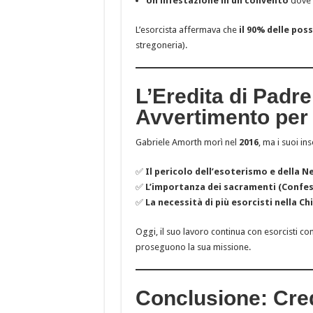
Un’infestazione in un convento
dove l
L’esorcista affermava che
il 90% delle pos
stregoneria).
L’Eredita di Padr
Avvertimento per
Gabriele Amorth morì nel
2016
, ma i suoi i
✅
Il pericolo dell’esoterismo e della N
✅
L’importanza dei sacramenti (Confess
✅
La necessità di più esorcisti nella Ch
Oggi, il suo lavoro continua con esorcisti c
proseguono la sua missione.
Conclusione: Cred