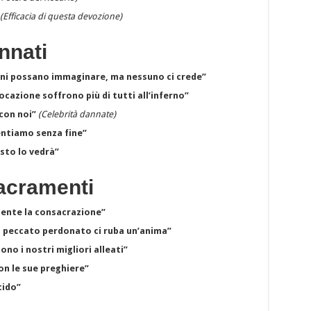
(Efficacia di questa devozione)
annati
mani possano immaginare, ma nessuno ci crede”
ocazione soffrono più di tutti all’inferno”
 con noi”
(Celebrità dannate)
mentiamo senza fine”
esto lo vedrà”
acramenti
mente la consacrazione”
ni peccato perdonato ci ruba un’anima”
ono i nostri migliori alleati”
on le sue preghiere”
cido”