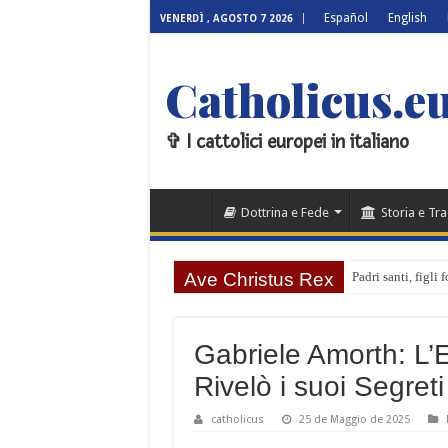
Español
English
VENERDÌ , AGOSTO 7 2026
Catholicus.eu
✞ I cattolici europei in italiano
Dottrina e Fede
Storia e Tr
Ave Christus Rex
Padri santi, figli
La Trasfigurazione
Il velo, la balaust
Gabriele Amorth: L’E
Devozione o super
Rivelò i suoi Segreti
Le pietre parlano:
catholicus
25 de Maggio de 2025
No, non adoriamo l