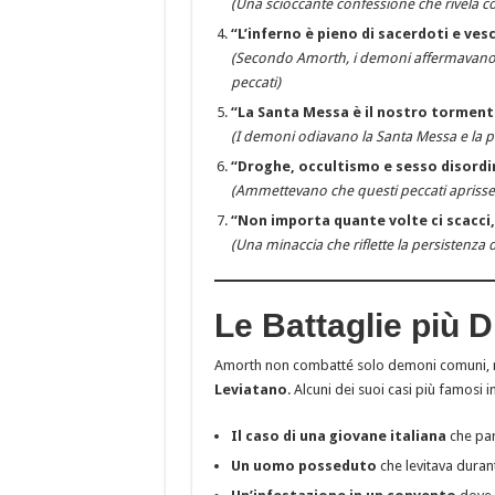
(Una scioccante confessione che rivela com
“L’inferno è pieno di sacerdoti e ves
(Secondo Amorth, i demoni affermavano c
peccati)
“La Santa Messa è il nostro tormento
(I demoni odiavano la Santa Messa e la pre
“Droghe, occultismo e sesso disordi
(Ammettevano che questi peccati aprisser
“Non importa quante volte ci scacc
(Una minaccia che riflette la persistenza d
Le Battaglie più D
Amorth non combatté solo demoni comuni,
Leviatano
. Alcuni dei suoi casi più famosi 
Il caso di una giovane italiana
che par
Un uomo posseduto
che levitava durant