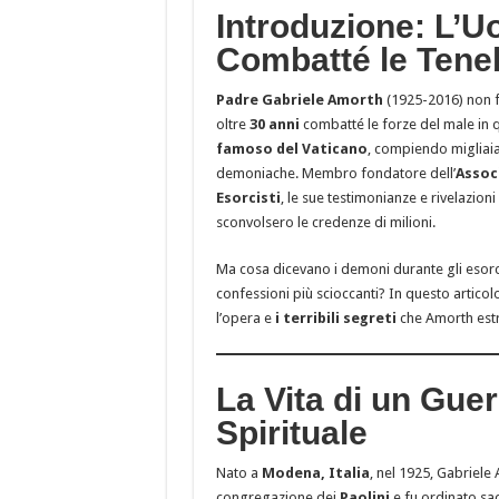
Introduzione: L’
Il mito del «Dio 
Combatté le Tene
Perché la legge u
La prudenza politi
Padre Gabriele Amorth
(1925-2016) non f
oltre
30 anni
combatté le forze del male in q
Il bene comune co
famoso del Vaticano
, compiendo migliaia 
demoniache. Membro fondatore dell’
Assoc
Esorcisti
, le sue testimonianze e rivelazion
sconvolsero le credenze di milioni.
Ma cosa dicevano i demoni durante gli esorc
confessioni più scioccanti? In questo articol
l’opera e
i terribili segreti
che Amorth estr
La Vita di un Guer
Spirituale
Nato a
Modena, Italia
, nel 1925, Gabriele
congregazione dei
Paolini
e fu ordinato sac