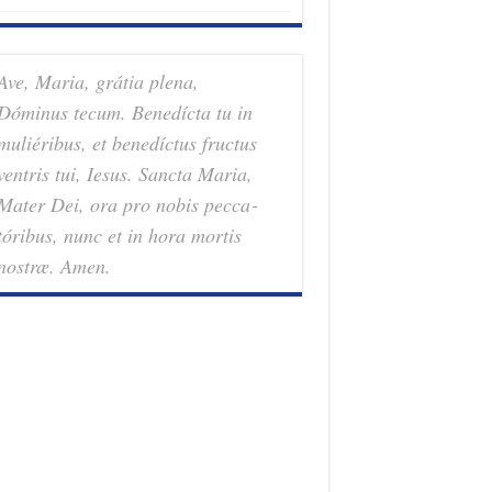
Ave, Maria, grátia plena,
Dóminus tecum. Benedícta tu in
muliéribus, et benedíctus fructus
ventris tui, Iesus. Sancta Maria,
Mater Dei, ora pro nobis pec­ca­
tóribus, nunc et in hora mortis
nostræ. Amen.