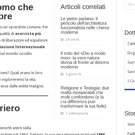
Uomo che
Articoli correlati
a modo mio»: la vera natura divina di fronte al deismo moderno
bre
mana che ignora la legge naturale diventa violenza: San Tommaso d’Aquino, il bene
Le pietre parlano: Il
pericolo dell’architettura
ca: la virtù dimenticata nell’era dei social network
u un sacerdote comune. Per
funzionalista nelle chiese
Dot
moderne
ualità di
esorcista più
ntro l’individualismo moderno: la lezione della Scolastica
24 ore fa
di liberazioni ed espulsioni
Cate
iazione Internazionale
Il mito del «Dio a modo
Dogm
i sul mondo occulto
mio»: la vera natura
divina di fronte al deismo
Sacr
moderno
Sac
ismi? Quali erano le loro
3 giorni fa
o esploreremo la vita,
I C
asse dalle entità maligne.
Religione e Teologia: due
realtà inseparabili che
molti confondono (e la
cui differenza può
riero
trasformare la tua fede)
Stor
1 settimana fa
Stor
 Amorth entrò nella
Padr
erdote nel 1954. Tuttavia, la sua vera missione iniziò nel
1986
,