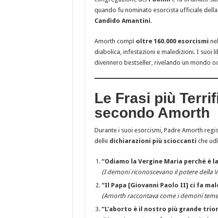
quando fu nominato esorcista ufficiale della
Candido Amantini
.
Amorth compì
oltre 160.000 esorcismi
nel
diabolica, infestazioni e maledizioni. I suoi l
divennero bestseller, rivelando un mondo oc
Le Frasi più Terri
secondo Amorth
Durante i suoi esorcismi, Padre Amorth regi
delle
dichiarazioni più scioccanti
che udì
“Odiamo la Vergine Maria perché è la 
(I demoni riconoscevano il potere della V
“Il Papa [Giovanni Paolo II] ci fa ma
(Amorth raccontava come i demoni temesse
“L’aborto è il nostro più grande trio