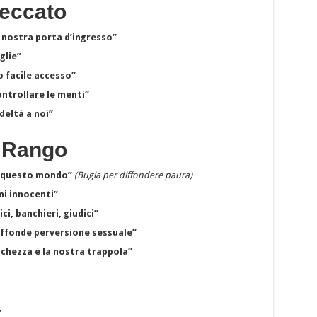
Peccato
a nostra porta d’ingresso”
glie”
o facile accesso”
ntrollare le menti”
deltà a noi”
o Rango
à questo mondo”
(Bugia per diffondere paura)
ni innocenti”
i, banchieri, giudici”
iffonde perversione sessuale”
cchezza è la nostra trappola”
”