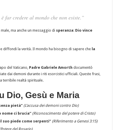
 è far credere al mondo che non esiste.”
 il male, ma anche un messaggio di
speranza
:
Dio vince
e diffondi la verità. Il mondo ha bisogno di sapere che
la
capo del Vaticano,
Padre Gabriele Amorth
documentò
ate dai demoni durante i riti esorcistici ufficiali. Queste frasi,
 terribile realtà spirituale.
su Dio, Gesù e Maria
senza pietà”
(L’accusa dei demoni contro Dio)
uo nome ci brucia”
(Riconoscimento del potere di Cristo)
 il suo piede come serpenti”
(Riferimento a Genesi 3:15)
(Potere del Rosario)