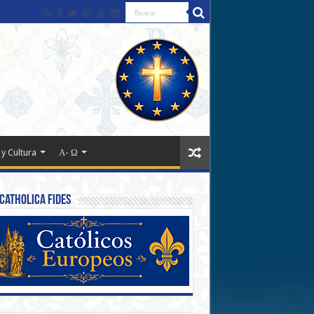
 y Cultura
Α- Ω
Catholica Fides