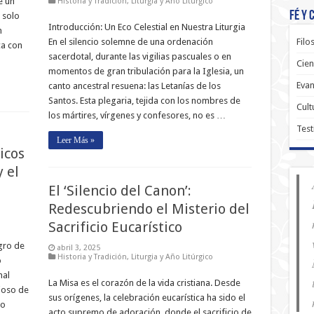
e un
Historia y Tradición
,
Liturgia y Año Litúrgico
Fé y 
 solo
Introducción: Un Eco Celestial en Nuestra Liturgia
n
En el silencio solemne de una ordenación
Filo
ca con
sacerdotal, durante las vigilias pascuales o en
Cien
momentos de gran tribulación para la Iglesia, un
Evan
canto ancestral resuena: las Letanías de los
Santos. Esta plegaria, tejida con los nombres de
Cult
los mártires, vírgenes y confesores, no es …
Test
Leer Más »
icos
 el
El ‘Silencio del Canon’:
Redescubriendo el Misterio del
Sacrificio Eucarístico
gro de
abril 3, 2025
Historia y Tradición
,
Liturgia y Año Litúrgico
o
nal
La Misa es el corazón de la vida cristiana. Desde
cioso de
sus orígenes, la celebración eucarística ha sido el
do
acto supremo de adoración, donde el sacrificio de