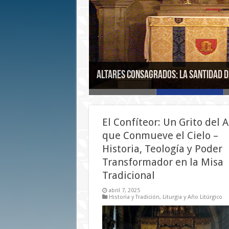
Errores Frecuentes en la Misa: Cla
San Juan Crisóstomo: El León de Dio
Altares consagrados: la santidad de
La Evangelización de América: Misión
Hostias y Partículas: El Milagro Sil
Consciente
El Confíteor: Un Grito del 
que Conmueve el Cielo –
Historia, Teología y Poder
Transformador en la Misa
Tradicional
abril 7, 2025
Historia y Tradición
,
Liturgia y Año Litúrgico