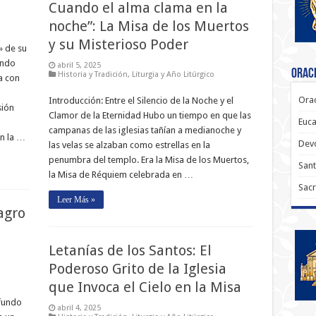
Cuando el alma clama en la
noche”: La Misa de los Muertos
y su Misterioso Poder
» de su
undo
abril 5, 2025
Oraci
Historia y Tradición
,
Liturgia y Año Litúrgico
a con
Orac
Introducción: Entre el Silencio de la Noche y el
sión
Clamor de la Eternidad Hubo un tiempo en que las
Euca
campanas de las iglesias tañían a medianoche y
n la …
Dev
las velas se alzaban como estrellas en la
penumbra del templo. Era la Misa de los Muertos,
Sant
la Misa de Réquiem celebrada en …
Sacr
Leer Más »
agro
Letanías de los Santos: El
Poderoso Grito de la Iglesia
que Invoca el Cielo en la Misa
ofundo
abril 4, 2025