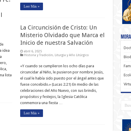
u
Leer Más »
l
La Circuncisión de Cristo: Un
Misterio Olvidado que Marca el
Moral
Inicio de nuestra Salvación
de
Doct
a idea
abril 6, 2025
Historia y Tradición
,
Liturgia y Año Litúrgico
a
Bioé
ero,
«Y cuando se cumplieron los ocho días para
Fami
lica,
circuncidar al Niño, le pusieron por nombre Jesús,
a lista
Ecol
el cual le había sido puesto por el ángel antes que
Virt
fuese concebido.» (Lucas 2:21) En medio de las
celebraciones del Año Nuevo, con sus brindis,
propósitos y festejos, la Iglesia Católica
conmemora una fiesta …
Leer Más »