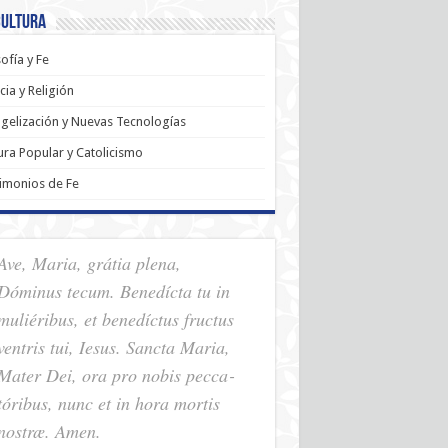
Cultura
sofía y Fe
cia y Religión
gelización y Nuevas Tecnologías
ura Popular y Catolicismo
imonios de Fe
Ave, Maria, grátia plena,
Dóminus tecum. Benedícta tu in
muliéribus, et benedíctus fructus
ventris tui, Iesus. Sancta Maria,
Mater Dei, ora pro nobis pec­ca­
tóribus, nunc et in hora mortis
nostræ. Amen.