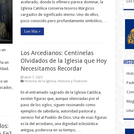
Los
acelerado, donde lo efímero parece dominar, la
Iglesia Católica conserva tesoros litúrgicos
cargados de significado eterno. Uno de ellos,
poco conocido pero profundamente simbólico, …
Leer Más »
n un
Los Arcedianos: Centinelas
Olvidados de la Iglesia que Hoy
Histo
eña un
Necesitamos Recordar
ldad.
Hist
abril 7, 2025
mo un
Historia de la Iglesia
,
Historia y Tradición
Padr
ecador,
Conc
En el entramado sagrado de la Iglesia Católica,
existen figuras que, aunque silenciadas por el
Magi
paso de los siglos, siguen resonando como
Litu
ejemplos de sabiduría, autoridad pastoral y
servicio fiel al Pueblo de Dios. Una de esas figuras
es la del arcediano, una dignidad eclesiástica
dos:
antigua, poderosa en su tiempo, …
a Fe?