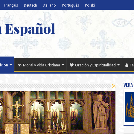
Français
Deutsch
Italiano
Português
Polski
u Español
ición
Moral y Vida Cristiana
Oración y Espiritualidad
Fe
Vera 