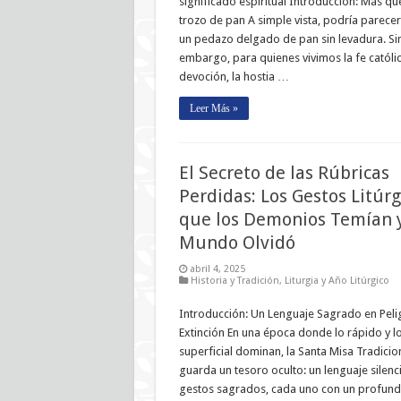
significado espiritual Introducción: Más qu
trozo de pan A simple vista, podría parecer
un pedazo delgado de pan sin levadura. Si
embargo, para quienes vivimos la fe católi
devoción, la hostia …
Leer Más »
El Secreto de las Rúbricas
Perdidas: Los Gestos Litúrg
que los Demonios Temían y
Mundo Olvidó
abril 4, 2025
Historia y Tradición
,
Liturgia y Año Litúrgico
Introducción: Un Lenguaje Sagrado en Peli
Extinción En una época donde lo rápido y l
superficial dominan, la Santa Misa Tradicio
guarda un tesoro oculto: un lenguaje silen
gestos sagrados, cada uno con un profun