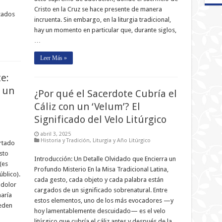
Cristo en la Cruz se hace presente de manera
zados
incruenta. Sin embargo, en la liturgia tradicional,
hay un momento en particular que, durante siglos,
…
Leer Más »
e:
a un
¿Por qué el Sacerdote Cubría el
Cáliz con un ‘Velum’? El
Significado del Velo Litúrgico
abril 3, 2025
Historia y Tradición
,
Liturgia y Año Litúrgico
rtado
sto
Introducción: Un Detalle Olvidado que Encierra un
(es
Profundo Misterio En la Misa Tradicional Latina,
úblico).
cada gesto, cada objeto y cada palabra están
 dolor
cargados de un significado sobrenatural. Entre
maría
estos elementos, uno de los más evocadores —y
eden
hoy lamentablemente descuidado— es el velo
litúrgico que cubría el cáliz antes y después de la