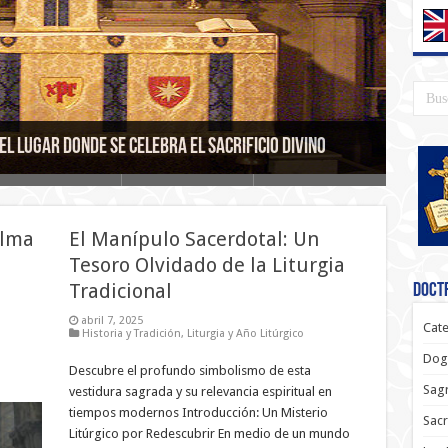
ves para una Participación Más Profunda y
s que Sigue Rugiendo en Nuestro Tiempo
l lugar donde se celebra el sacrificio divino
, Historia y Legado Espiritual
encioso del Altar
Alma
El Manípulo Sacerdotal: Un
Tesoro Olvidado de la Liturgia
Tradicional
Doctr
abril 7, 2025
Cate
Historia y Tradición
,
Liturgia y Año Litúrgico
Dog
Descubre el profundo simbolismo de esta
Sagr
vestidura sagrada y su relevancia espiritual en
tiempos modernos Introducción: Un Misterio
Sac
Litúrgico por Redescubrir En medio de un mundo