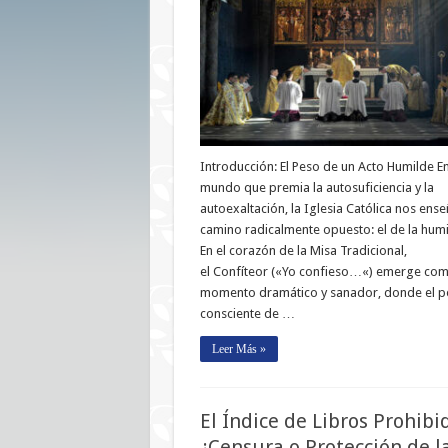
Introducción: El Peso de un Acto Humilde E
mundo que premia la autosuficiencia y la
autoexaltación, la Iglesia Católica nos ens
camino radicalmente opuesto: el de la humi
En el corazón de la Misa Tradicional,
el Confíteor («Yo confieso…«) emerge co
momento dramático y sanador, donde el p
consciente de …
Leer Más »
El Índice de Libros Prohibi
¿Censura o Protección de l