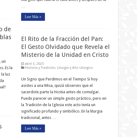
…
Leer Más »
o de
blas
El Rito de la Fracción del Pan:
El Gesto Olvidado que Revela el
Misterio de la Unidad en Cristo
, un
abril 3, 2025
s. Es la
Historia y Tradición
,
Liturgia y Año Litúrgico
la luz
Un Signo que Perdimos en el Tiempo Si hoy
ada
asistes a una Misa, quizá observes que el
ual?
sacerdote parte la Hostia antes de comulgar.
Puede parecer un simple gesto práctico, pero en
la Tradición de la Iglesia este acto tenía un
significado profundo y simbólico. En la liturgia
tradicional, antes …
s
Leer Más »