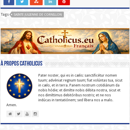
Tags
SAINTE JULIENNE DE CORNILLON
À propos catholicus
Pater noster, qui es in cælis: sanc­ti­ficétur nomen
tuum; advéniat regnum tuum; fiat volúntas tua, sicut
in cælo, et in terra. Panem nostrum cotidiánum da
nobis hódie; et dimítte nobis débita nostra, sicut et
nos dimíttimus debitóribus nostris; et ne nos
indúcas in ten­ta­tiónem; sed líbera nos a malo.
Amen.