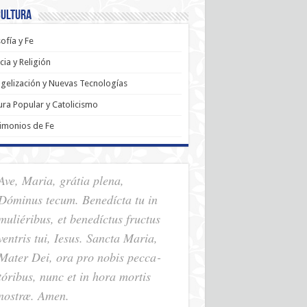
Cultura
sofía y Fe
cia y Religión
gelización y Nuevas Tecnologías
ura Popular y Catolicismo
imonios de Fe
Ave, Maria, grátia plena,
Dóminus tecum. Benedícta tu in
muliéribus, et benedíctus fructus
ventris tui, Iesus. Sancta Maria,
Mater Dei, ora pro nobis pec­ca­
tóribus, nunc et in hora mortis
nostræ. Amen.