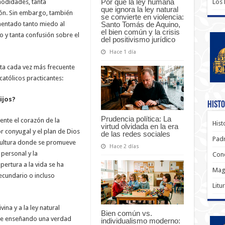
Por qué la ley humana
Los
modidades, tanta
que ignora la ley natural
ión. Sin embargo, también
se convierte en violencia:
Santo Tomás de Aquino,
mentado tanto miedo al
el bien común y la crisis
o y tanta confusión sobre el
del positivismo jurídico
Hace 1 día
ta cada vez más frecuente
católicos practicantes:
ijos?
Histo
Prudencia política: La
ente el corazón de la
Hist
virtud olvidada en la era
r conyugal y el plan de Dios
de las redes sociales
Padr
cultura donde se promueve
Hace 2 días
 personal y la
Conc
apertura a la vida se ha
Magi
ecundario o incluso
Litu
vina y a la ley natural
Bien común vs.
gue enseñando una verdad
individualismo moderno: