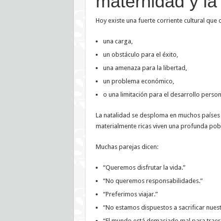
maternidad y la
Hoy existe una fuerte corriente cultural que 
una carga,
un obstáculo para el éxito,
una amenaza para la libertad,
un problema económico,
o una limitación para el desarrollo person
La natalidad se desploma en muchos países 
materialmente ricas viven una profunda pobr
Muchas parejas dicen:
“Queremos disfrutar la vida.”
“No queremos responsabilidades.”
“Preferimos viajar.”
“No estamos dispuestos a sacrificar nue
“El mundo está demasiado mal para traer 