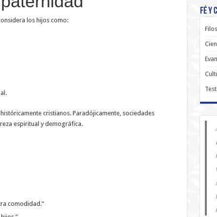
 paternidad
Fé y 
considera los hijos como:
Filo
Cien
Evan
Cult
Test
al.
históricamente cristianos. Paradójicamente, sociedades
eza espiritual y demográfica.
stra comodidad.”
hijos.”