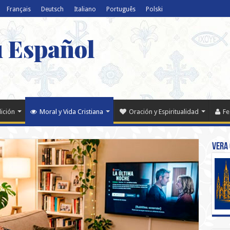
Français
Deutsch
Italiano
Português
Polski
u Español
dición
Moral y Vida Cristiana
Oración y Espiritualidad
Fe
Vera 