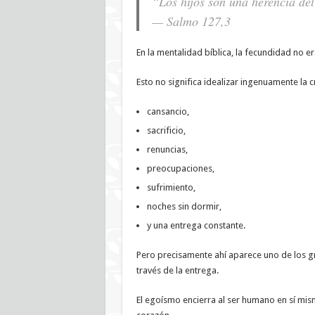
“Los hijos son una herencia del
— Salmo 127,3
En la mentalidad bíblica, la fecundidad no e
Esto no significa idealizar ingenuamente la cr
cansancio,
sacrificio,
renuncias,
preocupaciones,
sufrimiento,
noches sin dormir,
y una entrega constante.
Pero precisamente ahí aparece uno de los gr
través de la entrega.
El egoísmo encierra al ser humano en sí mis