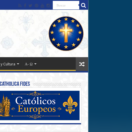
 y Cultura
Α- Ω
Catholica Fides