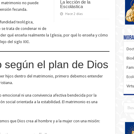
La lección de la
l matrimonio no puede
Escolástica
ensión fecunda.
Hace 2 días
ofundidad teológica,
o se trata de condenar ni de
der qué enseña realmente la Iglesia, por qué lo enseña y cómo
Moral
ejo del siglo XXI.
Doct
Bioé
o según el plan de Dios
Fami
ner hijos dentro del matrimonio, primero debemos entender
Ecol
istiana.
Virt
 emocional ni una convivencia afectiva bendecida por la
ón social orientada a la estabilidad. El matrimonio es una
vemos que Dios crea al hombre y a la mujer con una misión: