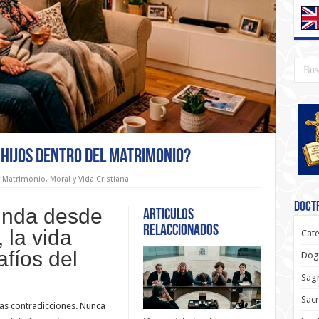
 hijos dentro del matrimonio?
y Matrimonio
,
Moral y Vida Cristiana
Doctr
funda desde
Articulos
relaccionados
, la vida
Cate
afíos del
Dog
Sagr
Sac
s contradicciones. Nunca