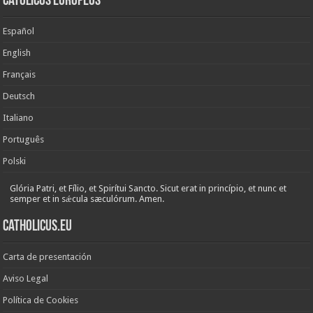
Católicos Europeos
Español
English
Français
Deutsch
Italiano
Português
Polski
Glória Patri, et Fílio, et Spirítui Sancto. Sicut erat in princípio, et nunc et
semper et in sǽcula sæculórum. Amen.
Catholicus.eu
Carta de presentación
Aviso Legal
Política de Cookies