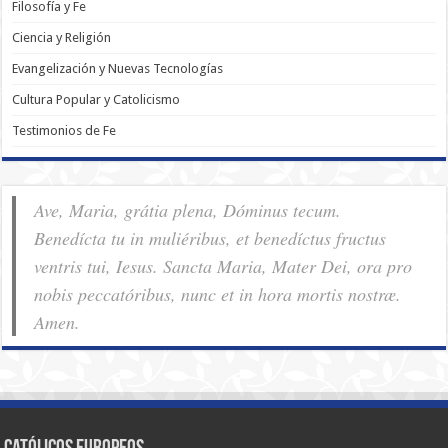
Filosofía y Fe
Ciencia y Religión
Evangelización y Nuevas Tecnologías
Cultura Popular y Catolicismo
Testimonios de Fe
Ave, Maria, grátia plena, Dóminus tecum.
Benedícta tu in muliéribus, et benedíctus fructus
ventris tui, Iesus. Sancta Maria, Mater Dei, ora pro
nobis pec­ca­tóribus, nunc et in hora mortis nostræ.
Amen.