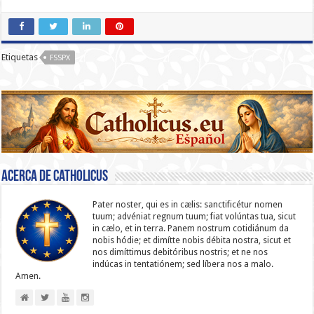
Etiquetas
FSSPX
Acerca de catholicus
Pater noster, qui es in cælis: sanc­ti­ficétur nomen
tuum; advéniat regnum tuum; fiat volúntas tua, sicut
in cælo, et in terra. Panem nostrum cotidiánum da
nobis hódie; et dimítte nobis débita nostra, sicut et
nos dimíttimus debitóribus nostris; et ne nos
indúcas in ten­ta­tiónem; sed líbera nos a malo.
Amen.