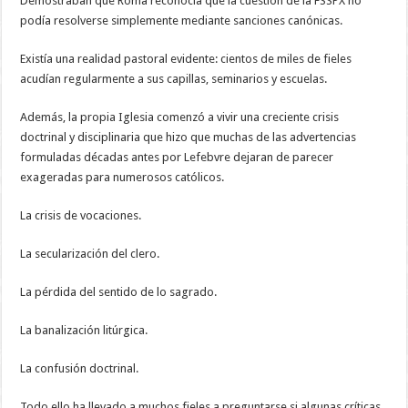
Demostraban que Roma reconocía que la cuestión de la FSSPX no
podía resolverse simplemente mediante sanciones canónicas.
Existía una realidad pastoral evidente: cientos de miles de fieles
acudían regularmente a sus capillas, seminarios y escuelas.
Además, la propia Iglesia comenzó a vivir una creciente crisis
doctrinal y disciplinaria que hizo que muchas de las advertencias
formuladas décadas antes por Lefebvre dejaran de parecer
exageradas para numerosos católicos.
La crisis de vocaciones.
La secularización del clero.
La pérdida del sentido de lo sagrado.
La banalización litúrgica.
La confusión doctrinal.
Todo ello ha llevado a muchos fieles a preguntarse si algunas críticas